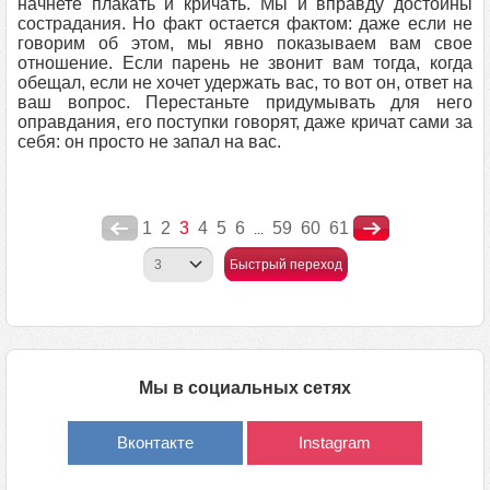
начнете плакать и кричать. Мы и вправду достойны
сострадания. Но факт остается фактом: даже если не
говорим об этом, мы явно показываем вам свое
отношение. Если парень не звонит вам тогда, когда
обещал, если не хочет удержать вас, то вот он, ответ на
ваш вопрос. Перестаньте придумывать для него
оправдания, его поступки говорят, даже кричат сами за
себя: он просто не запал на вас.
1
2
3
4
5
6
59
60
61
...
Быстрый переход
Мы в социальных сетях
Вконтакте
Instagram