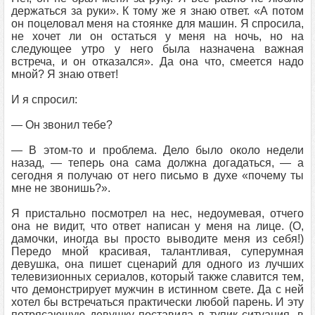
держаться за руки». К тому же я знаю ответ. «А потом
он поцеловал меня на стоянке для машин. Я спросила,
не хочет ли он остаться у меня на ночь, но на
следующее утро у него была назначена важная
встреча, и он отказался». Да она что, смеется надо
мной? Я знаю ответ!
И я спросил:
— Он звонил тебе?
— В этом-то и проблема. Дело было около недели
назад, — теперь она сама должна догадаться, — а
сегодня я получаю от него письмо в духе «почему ты
мне не звонишь?».
Я пристально посмотрел на нес, недоумевая, отчего
она не видит, что ответ написан у меня на лице. (О,
дамочки, иногда вы просто выводите меня из себя!)
Передо мной красивая, талантливая, суперумная
девушка, она пишет сценарий для одного из лучших
телевизионных сериалов, который также славится тем,
что демонстрирует мужчин в истинном свете. Да с ней
хотел бы встречаться практически любой парень. И эту
потрясающую девушку поставила в тупик ситуация, в