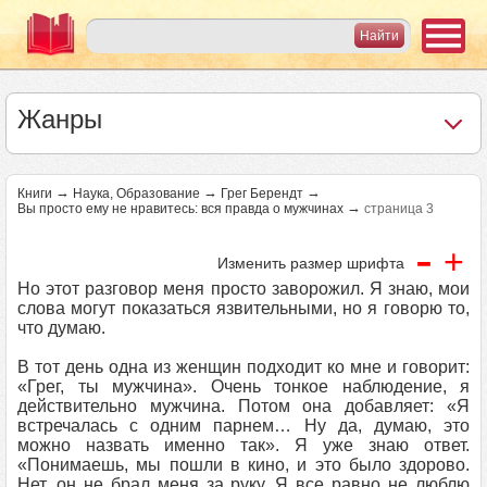
Жанры
→
→
→
Книги
Наука, Образование
Грег Берендт
→
Вы просто ему не нравитесь: вся правда о мужчинах
страница 3
-
+
Изменить размер шрифта
Но этот разговор меня просто заворожил. Я знаю, мои
слова могут показаться язвительными, но я говорю то,
что думаю.
В тот день одна из женщин подходит ко мне и говорит:
«Грег, ты мужчина». Очень тонкое наблюдение, я
действительно мужчина. Потом она добавляет: «Я
встречалась с одним парнем… Ну да, думаю, это
можно назвать именно так». Я уже знаю ответ.
«Понимаешь, мы пошли в кино, и это было здорово.
Нет, он не брал меня за руку. Я все равно не люблю