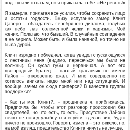
подступали к глазам, но я приказала себе: «Не реветь!»
Я замерла, прилагая все усилия, чтобы сохранить лицо
и остатки гордости. Внизу испуганно замер Клинт
Даверо – обладатель серебряного диплома, голубых
как небо глаз, соломенной челки и харизмы. Мой
жених. Полагаю, что бывший. В случайные совпадения
я не верила. Может быть, я была наивной, но точно не
была дурой.
Клинт изрядно побледнел, когда увидел спускающуюся
с лестницы меня (видимо, пересечься мы были не
должны). Он кусал губы и нервничал. А вот его
двоюродный братец – наглый красавчик по имени
Лайон – откровенно ржал. И мне совершенно не
хотелось вникать, надо мной или над ситуацией. И
вообще, зачем он сюда приперся? В качестве группы
поддержки?
– Как ты мог, Клинт?.. – прошипела я, приближаясь.
Предпочла бы, чтобы этот разговор происходил без
свидетелей, но что есть, то есть. Присутствие Лайона
точно не повод улыбнуться и уйти, сделав вид, будто
ничего не произошло. Говорят, измена – это тяжело, но,
на мой взгляд, предательство Клинта ничуть не лучше.