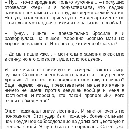
– Ну… кто-то вроде вас, только мужчина… – послушно
отозвался клерк, и я почувствовала, что ладони
начинает покалывать от с трудом сдерживаемой магии.
Нет уж, затапливать приемную в магдепартаменте не
стоит, хотя моя водная стихия и не на такое способна!
– Ну-ну… ищите, – презрительно бросила я и
развернулась на выход. Хорошие боевые маги на
дороге не валяются! Интересно, кто меня обскакал?
– Да мы нашли уже… – мстительно заметил клерк мне
в спину, но его слова заглушил хлопок двери.
Я выскочила в приемную и замерла, закрыв лицо
руками. Сложнее всего было справиться с внутренней
дрожью. И все же, кто подложил мне такую свинью?
Еще неделю назад представители магдепартамента
ничего не имели против девушек вообще и меня в
частности! Интересно, кто такой проворный? Кого
взяли в обход меня?
Ответ поджидал внизу лестницы. И мне он очень не
понравился. Этот удар был, пожалуй, более сильным,
чем неудачное собеседование на должность, которую я
считала своей. Я чуть было не сорвалась. Слезы уже