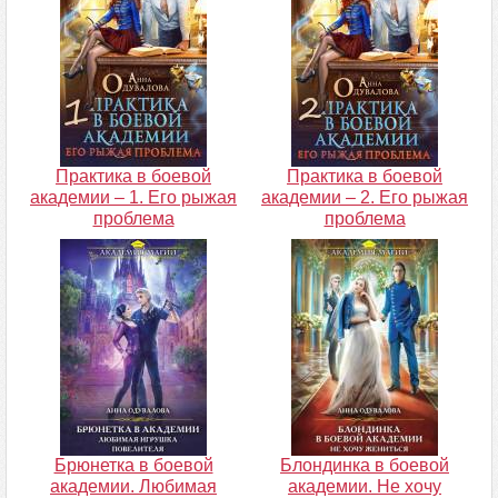
Практика в боевой
Практика в боевой
академии – 1. Его рыжая
академии – 2. Его рыжая
проблема
проблема
Брюнетка в боевой
Блондинка в боевой
академии. Любимая
академии. Не хочу