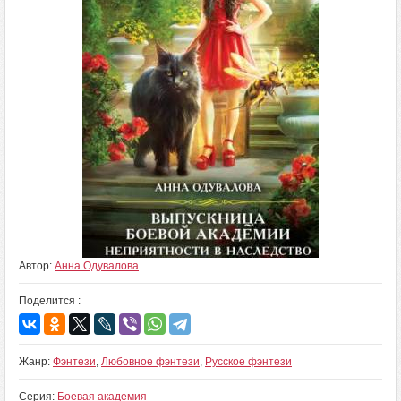
Автор:
Анна Одувалова
Поделится :
Жанр:
Фэнтези
,
Любовное фэнтези
,
Русское фэнтези
Серия:
Боевая академия