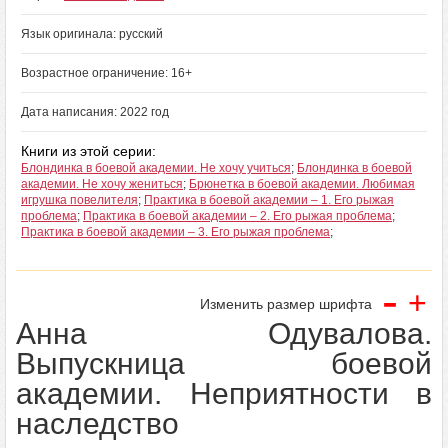
Язык оригинала: русский
Возрастное ограничение: 16+
Дата написания: 2022 год
Книги из этой серии:
Блондинка в боевой академии. Не хочу учиться
;
Блондинка в боевой
академии. Не хочу жениться
;
Брюнетка в боевой академии. Любимая
игрушка повелителя
;
Практика в боевой академии – 1. Его рыжая
проблема
;
Практика в боевой академии – 2. Его рыжая проблема
;
Практика в боевой академии – 3. Его рыжая проблема
;
-
+
Изменить размер шрифта
Анна Одувалова.
Выпускница боевой
академии. Неприятности в
наследство