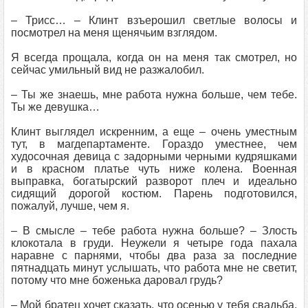
– Трисс… – Клинт взъерошил светлые волосы и
посмотрел на меня щенячьим взглядом.
Я всегда прощала, когда он на меня так смотрел, но
сейчас умильный вид не разжалобил.
– Ты же знаешь, мне работа нужна больше, чем тебе.
Ты же девушка…
Клинт выглядел искренним, а еще – очень уместным
тут, в магдепартаменте. Гораздо уместнее, чем
худосочная девица с задорными черными кудряшками
и в красном платье чуть ниже колена. Военная
выправка, богатырский разворот плеч и идеально
сидящий дорогой костюм. Парень подготовился,
пожалуй, лучше, чем я.
– В смысле – тебе работа нужна больше? – Злость
клокотала в груди. Неужели я четыре года пахала
наравне с парнями, чтобы два раза за последние
пятнадцать минут услышать, что работа мне не светит,
потому что мне боженька даровал грудь?
– Мой братец хочет сказать, что осенью у тебя свадьба,