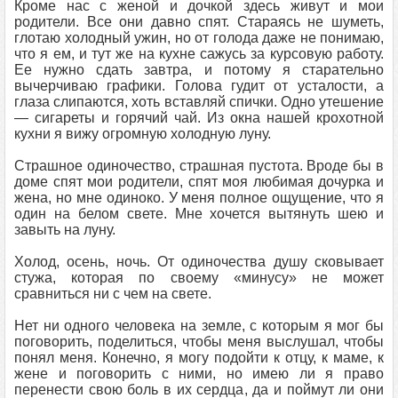
Кроме нас с женой и дочкой здесь живут и мои
родители. Все они давно спят. Стараясь не шуметь,
глотаю холодный ужин, но от голода даже не понимаю,
что я ем, и тут же на кухне сажусь за курсовую работу.
Ее нужно сдать завтра, и потому я старательно
вычерчиваю графики. Голова гудит от усталости, а
глаза слипаются, хоть вставляй спички. Одно утешение
— сигареты и горячий чай. Из окна нашей крохотной
кухни я вижу огромную холодную луну.
Страшное одиночество, страшная пустота. Вроде бы в
доме спят мои родители, спят моя любимая дочурка и
жена, но мне одиноко. У меня полное ощущение, что я
один на белом свете. Мне хочется вытянуть шею и
завыть на луну.
Холод, осень, ночь. От одиночества душу сковывает
стужа, которая по своему «минусу» не может
сравниться ни с чем на свете.
Нет ни одного человека на земле, с которым я мог бы
поговорить, поделиться, чтобы меня выслушал, чтобы
понял меня. Конечно, я могу подойти к отцу, к маме, к
жене и поговорить с ними, но имею ли я право
перенести свою боль в их сердца, да и поймут ли они