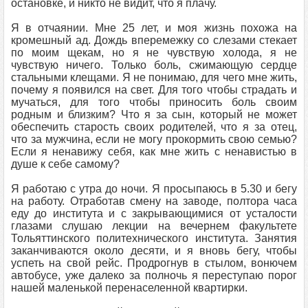
остановке, и никто не видит, что я плачу.
Я в отчаянии. Мне 25 лет, и моя жизнь похожа на
кромешный ад. Дождь вперемежку со слезами стекает
по моим щекам, но я не чувствую холода, я не
чувствую ничего. Только боль, сжимающую сердце
стальными клещами. Я не понимаю, для чего мне жить,
почему я появился на свет. Для того чтобы страдать и
мучаться, для того чтобы приносить боль своим
родным и близким? Что я за сын, который не может
обеспечить старость своих родителей, что я за отец,
что за мужчина, если не могу прокормить свою семью?
Если я ненавижу себя, как мне жить с ненавистью в
душе к себе самому?
Я работаю с утра до ночи. Я просыпаюсь в 5.30 и бегу
на работу. Отработав смену на заводе, полтора часа
еду до института и с закрывающимися от усталости
глазами слушаю лекции на вечернем факультете
Тольяттинского политехнического института. Занятия
заканчиваются около десяти, и я вновь бегу, чтобы
успеть на свой рейс. Продрогнув в стылом, вонючем
автобусе, уже далеко за полночь я переступаю порог
нашей маленькой перенаселенной квартирки.