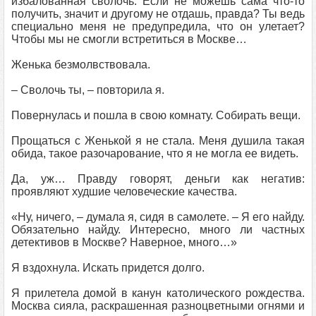
избалованная сволочь. Если не можешь сама что-то
получить, значит и другому не отдашь, правда? Ты ведь
специально меня не предупредила, что он улетает?
Чтобы мы не смогли встретиться в Москве…
Женька безмолвствовала.
– Сволочь ты, – повторила я.
Повернулась и пошла в свою комнату. Собирать вещи.
Прощаться с Женькой я не стала. Меня душила такая
обида, такое разочарование, что я не могла ее видеть.
Да, уж… Правду говорят, деньги как негатив:
проявляют худшие человеческие качества.
«Ну, ничего, – думала я, сидя в самолете. – Я его найду.
Обязательно найду. Интересно, много ли частных
детективов в Москве? Наверное, много…»
Я вздохнула. Искать придется долго.
Я прилетела домой в канун католического рождества.
Москва сияла, раскрашенная разноцветными огнями и