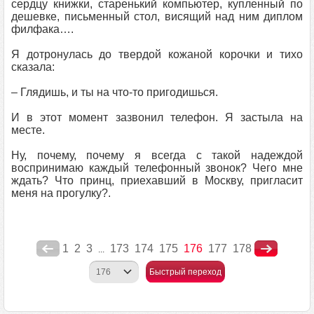
сердцу книжки, старенький компьютер, купленный по
дешевке, письменный стол, висящий над ним диплом
филфака….
Я дотронулась до твердой кожаной корочки и тихо
сказала:
– Глядишь, и ты на что-то пригодишься.
И в этот момент зазвонил телефон. Я застыла на
месте.
Ну, почему, почему я всегда с такой надеждой
воспринимаю каждый телефонный звонок? Чего мне
ждать? Что принц, приехавший в Москву, пригласит
меня на прогулку?.
1
2
3
173
174
175
176
177
178
...
Быстрый переход