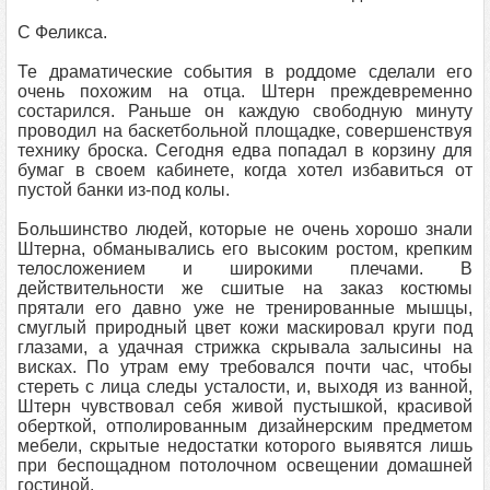
С Феликса.
Те драматические события в роддоме сделали его
очень похожим на отца. Штерн преждевременно
состарился. Раньше он каждую свободную минуту
проводил на баскетбольной площадке, совершенствуя
технику броска. Сегодня едва попадал в корзину для
бумаг в своем кабинете, когда хотел избавиться от
пустой банки из-под колы.
Большинство людей, которые не очень хорошо знали
Штерна, обманывались его высоким ростом, крепким
телосложением и широкими плечами. В
действительности же сшитые на заказ костюмы
прятали его давно уже не тренированные мышцы,
смуглый природный цвет кожи маскировал круги под
глазами, а удачная стрижка скрывала залысины на
висках. По утрам ему требовался почти час, чтобы
стереть с лица следы усталости, и, выходя из ванной,
Штерн чувствовал себя живой пустышкой, красивой
оберткой, отполированным дизайнерским предметом
мебели, скрытые недостатки которого выявятся лишь
при беспощадном потолочном освещении домашней
гостиной.