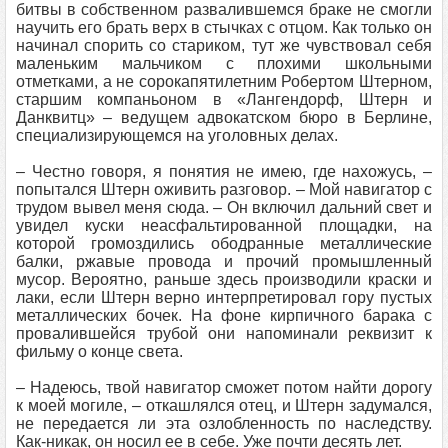
битвы в собственном развалившемся браке не смогли
научить его брать верх в стычках с отцом. Как только он
начинал спорить со стариком, тут же чувствовал себя
маленьким мальчиком с плохими школьными
отметками, а не сорокапятилетним Робертом Штерном,
старшим компаньоном в «Лангендорф, Штерн и
Данквитц» – ведущем адвокатском бюро в Берлине,
специализирующемся на уголовных делах.
– Честно говоря, я понятия не имею, где нахожусь, –
попытался Штерн оживить разговор. – Мой навигатор с
трудом вывел меня сюда. – Он включил дальний свет и
увидел куски неасфальтированной площадки, на
которой громоздились ободранные металлические
балки, ржавые провода и прочий промышленный
мусор. Вероятно, раньше здесь производили краски и
лаки, если Штерн верно интерпретировал гору пустых
металлических бочек. На фоне кирпичного барака с
провалившейся трубой они напоминали реквизит к
фильму о конце света.
– Надеюсь, твой навигатор сможет потом найти дорогу
к моей могиле, – откашлялся отец, и Штерн задумался,
не передается ли эта озлобленность по наследству.
Как-никак, он носил ее в себе. Уже почти десять лет.