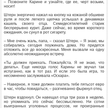
– Позвоните Карине и узнайте, где ее, черт возьми,
носит!
Штерн энергично нажал на кнопку на кожаной обшивке
руля и после легкого щелчка услышал в динамиках
кашель своего отца. Семидесятилетний старик
беспрерывно курит. Даже сейчас, во время короткого
ожидания, он сунул в рот сигарету.
– Мне очень жаль, папа, – сказал Штерн. – Я знаю, мы
собирались сегодня поужинать дома. Но придется
отложить все до воскресенья. Меня вызвали на одну
абсолютно неожиданную встречу.
«Ты должен приехать. Пожалуйста. Я не знаю, что
делать». Еще никогда голос Карины не звучал так
испуганно, как в тот раз. И если это была игра, то
несомненно заслуживала «Оскара».
– Наверное, я тоже должен платить тебе пятьсот евро
в час, чтобы повидаться, – разгневанно фыркнул отец.
Штерн вздохнул. Он навещал отца три раза в неделю,
но упоминать это сейчас бессмысленно. Ни сотни
выигранных уголовных процессов, ни проигранные