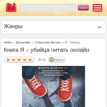
Жанры
→
→
→
Книги
Детективы
Себастьян Фитцек
Я – убийца
Книга Я – убийца читать онлайн
(5 / 1)
Купить