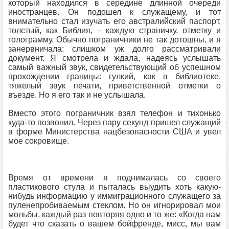
который находился в середине длинной очереди
иностранцев. Он подошел к служащему, и тот
внимательно стал изучать его австралийский паспорт,
толстый, как Библия, – каждую страничку, отметку и
голограмму. Обычно пограничники не так дотошны, и я
занервничала: слишком уж долго рассматривали
документ. Я смотрела и ждала, надеясь услышать
самый важный звук, свидетельствующий об успешном
прохождении границы: гулкий, как в библиотеке,
тяжелый звук печати, приветственной отметки о
въезде. Но я его так и не услышала.
Вместо этого пограничник взял телефон и тихонько
куда-то позвонил. Через пару секунд пришел служащий
в форме Министерства нацбезопасности США и увел
мое сокровище.
Время от времени я поднималась со своего
пластикового стула и пыталась выудить хоть какую-
нибудь информацию у иммиграционного служащего за
пуленепробиваемым стеклом. Но он игнорировал мои
мольбы, каждый раз повторяя одно и то же: «Когда нам
будет что сказать о вашем бойфренде, мисс, мы вам