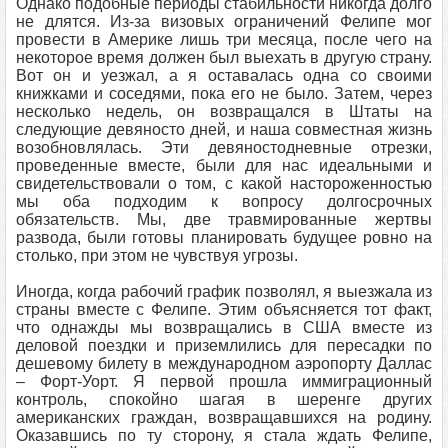
Однако подобные периоды стабильности никогда долго
не длятся. Из-за визовых ограничений Фелипе мог
провести в Америке лишь три месяца, после чего на
некоторое время должен был выехать в другую страну.
Вот он и уезжал, а я оставалась одна со своими
книжками и соседями, пока его не было. Затем, через
несколько недель, он возвращался в Штаты на
следующие девяносто дней, и наша совместная жизнь
возобновлялась. Эти девяностодневные отрезки,
проведенные вместе, были для нас идеальными и
свидетельствовали о том, с какой настороженностью
мы оба подходим к вопросу долгосрочных
обязательств. Мы, две травмированные жертвы
развода, были готовы планировать будущее ровно на
столько, при этом не чувствуя угрозы.
Иногда, когда рабочий график позволял, я выезжала из
страны вместе с Фелипе. Этим объясняется тот факт,
что однажды мы возвращались в США вместе из
деловой поездки и приземлились для пересадки по
дешевому билету в международном аэропорту Даллас
– Форт-Уорт. Я первой прошла иммиграционный
контроль, спокойно шагая в шеренге других
американских граждан, возвращавшихся на родину.
Оказавшись по ту сторону, я стала ждать Фелипе,