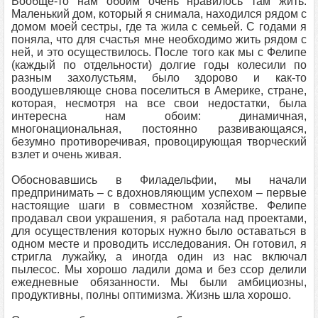
Вообще-то нам обоим очень нравилось там жить.
Маленький дом, который я снимала, находился рядом с
домом моей сестры, где та жила с семьей. С годами я
поняла, что для счастья мне необходимо жить рядом с
ней, и это осуществилось. После того как мы с Фелипе
(каждый по отдельности) долгие годы колесили по
разным захолустьям, было здорово и как-то
воодушевляюще снова поселиться в Америке, стране,
которая, несмотря на все свои недостатки, была
интересна нам обоим: динамичная,
многонациональная, постоянно развивающаяся,
безумно противоречивая, провоцирующая творческий
взлет и очень живая.
Обосновавшись в Филадельфии, мы начали
предпринимать – с вдохновляющим успехом – первые
настоящие шаги в совместном хозяйстве. Фелипе
продавал свои украшения, я работала над проектами,
для осуществления которых нужно было оставаться в
одном месте и проводить исследования. Он готовил, я
стригла лужайку, а иногда один из нас включал
пылесос. Мы хорошо ладили дома и без ссор делили
ежедневные обязанности. Мы были амбициозны,
продуктивны, полны оптимизма. Жизнь шла хорошо.