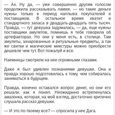
— Ах. Ну да, — уже совершенно другим голосом
продолжила рассказывать ламия, — но такие деньги
нужны только в период наплыва покупателей и
поставщиков. В остальное время хватит и
стандартного запаса в двадцать-двадцать пять тысяч.
Правда, — тут девушка задумалась, — да, еще нужны
поставщики амулетов, помнишь я тебе говорила об
артефакторах. Но они у меня есть, в столице. Там
амулеты, зачарованные и ритуальные предметы, а так
же свитки и магические микстуры можно приобрести
дешевле чем тут. Вот пожалуй и все.
Наемницы смотрели на нее огромными глазами.
Даже я был удивлен познаниями девушки. Она и
правда хорошо подготовилась к тому, чем собиралась
заниматься в будущем.
Правда, конечно оставался вопрос денег, но они его
решали, как я понял. Неожиданно встрепенулась
амазонка, которая, на мой взгляд, достаточно критично
слушала рассказ девушки.
— И это по-твоему все? — спросила у нее Дага.