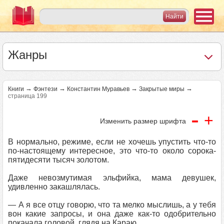
Жанры
→
→
→
→
Книги
Фэнтези
Константин Муравьев
Закрытые миры
страница 199
-
+
Изменить размер шрифта
В нормально, режиме, если не хочешь упустить что-то
по-настоящему интересное, это что-то около сорока-
пятидесяти тысяч золотом.
Даже невозмутимая эльфийка, мама девушек,
удивленно закашлялась.
— А я все отцу говорю, что та мелко мыслишь, а у тебя
вон какие запросы, и она даже как-то одобрительно
покачала головой, глядя на Караю.