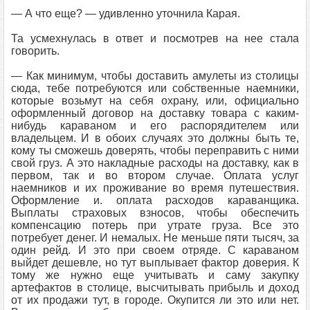
— А что еще? — удивленно уточнила Карая.
Та усмехнулась в ответ и посмотрев на нее стала
говорить.
— Как минимум, чтобы доставить амулеты из столицы
сюда, тебе потребуются или собственные наемники,
которые возьмут на себя охрану, или, официально
оформленный договор на доставку товара с каким-
нибудь караваном и его распорядителем или
владельцем. И в обоих случаях это должны быть те,
кому ты сможешь доверять, чтобы переправить с ними
свой груз. А это накладные расходы на доставку, как в
первом, так и во втором случае. Оплата услуг
наемников и их проживание во время путешествия.
Оформление и. оплата расходов караванщика.
Выплаты страховых взносов, чтобы обеспечить
компенсацию потерь при утрате груза. Все это
потребует денег. И немалых. Не меньше пяти тысяч, за
один рейд. И это при своем отряде. С караваном
выйдет дешевле, но тут выплывает фактор доверия. К
тому же нужно еще учитывать и саму закупку
артефактов в столице, высчитывать прибыль и доход
от их продажи тут, в городе. Окупится ли это или нет.