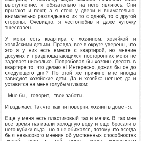
выступление, я обязательно на него являюсь. Они
прыгают и поют, а я стою у двери и внимательно-
внимательно разглядываю их то с одной, то с другой
стороны. Очевидно, я честолюбив и даже чуточку
тщеславен.
У меня есть квартира с хозяином, хозяйкой и
хозяйскими детьми. Правда, все в округе уверены, что
это я у них есть вместе с квартирой, но мнение
досужих и праздношатающихся посторонних меня не
задевает нисколько. Попробовал бы хозяин сделать в
квартире то, что делаю я! Интересно, дожил бы он до
следующего дня? По этой же причине мне иногда
завидуют хозяйские дети. Да и хозяйка нет-нет, да и
уставится на меня голубым глазом:
- Мне бы, - говорит, - твои заботы.
И вздыхает. Так что, как ни поверни, хозяин в доме - я.
Еще у меня есть пластиковый таз и мячик. В таз мне
все время наливали холодную воду и еще бросали в
него кубики льда - но я не обижался, потому что всегда
был невысокого мнения об умственных способностях
людей; еще с той поры, когда крошечным