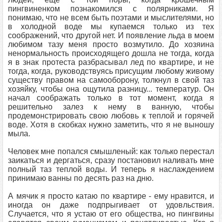
пингвиненком познакомился с полярниками. Я
понимаю, что не всем быть поэтами и мыслителями, но
в холодной воде мы купаемся только из тех
соображений, что другой нет. И появление льда в моем
любимом тазу меня просто возмутило. До хозяина
ненормальность происходящего дошла не тогда, когда
я в знак протеста разбрасывал лед по квартире, и не
тогда, когда, руководствуясь присущим любому живому
существу правом на самооборону, толкнул в свой таз
хозяйку, чтобы она ощутила разницу... температур. Он
начал соображать только в тот момент, когда я
решительно залез к нему в ванную, чтобы
продемонстрировать свою любовь к теплой и горячей
воде. Хотя в скобках нужно заметить, что я не выношу
мыла.
Человек мне попался смышленый: как только перестал
заикаться и дергаться, сразу постановил наливать мне
полный таз теплой воды. И теперь я наслаждением
принимаю ванны по десять раз на дню.
А мячик я просто катаю по квартире - ему нравится, и
иногда он даже подпрыгивает от удовльствия.
Случается, что я устаю от его общества, но пингвины