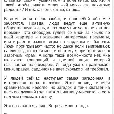
славятся своим гуманизмом и понятливостью. Кто я
такой, чтобы лишать маленький мячик его нехитрых
радостей? И я катаю его, катаю, катаю...
В доме меня очень любят, и наперебой обо мне
заботятся. Правда, люди ведут еще активную
общественную жизнь, и поэтому у них часто не хватает
времени. Кто свободен, гуляет со мной за крыло по
всей квартире и показывает интересные предметы,
или играет в разные игры на сардинки из баночки.
Люди проигрывают часто; но даже если выигрывают,
сардинки достаются мне, и поэтому я пристрастился к
азартным играм. А когда такой возможности нет, мне
включают говорящий и цветной ящик, который
называется телевизором. И тогда уже он развлекает
меня, правда, сардинок не дает, сколько я ни требовал.
У людей сейчас наступает самая загадочная и
интересная пора в жизни. Этот период тянется
сравнительно недолго, но загадок и тайн хватает на
весь следующий год; так что пингвину-мыслителю есть
над чем поломать голову.
Это называется у них - Встреча Нового года.