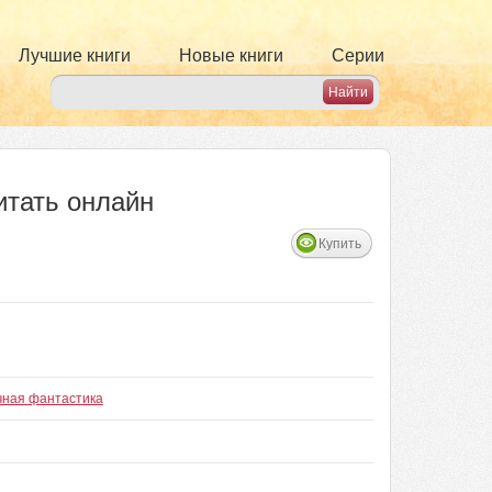
Лучшие книги
Новые книги
Серии
итать онлайн
Купить
чная фантастика