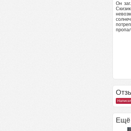
Он заг
Скизи
невозм
солнеч
потреп
пропал
Отзы
Написат
Ещё 