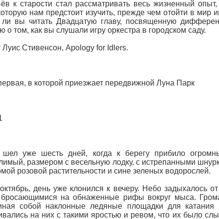
ёв к старости стал рассматривать весь жизненный опыт,
 которую нам предстоит изучить, прежде чем отойти в мир и
 ли вы читать Двадцатую главу, посвященную дифферен
ю о том, как вы слушали игру оркестра в городском саду.
Луис Стивенсон, Apology for Idlers.
первая, в которой приезжает передвижной Луна Парк
1
 шел уже шесть дней, когда к берегу прибило огромн
имый, размером с весельную лодку, с истрепанными шнурка
мой розовой растительности и сине зеленых водорослей.
октябрь, день уже клонился к вечеру. Небо задыхалось от
 бросающимися на обнаженные рифы вокруг мыса. Грома
иная собой наклонные ледяные площадки для катания 
вались на них с такими яростью и ревом, что их было слы