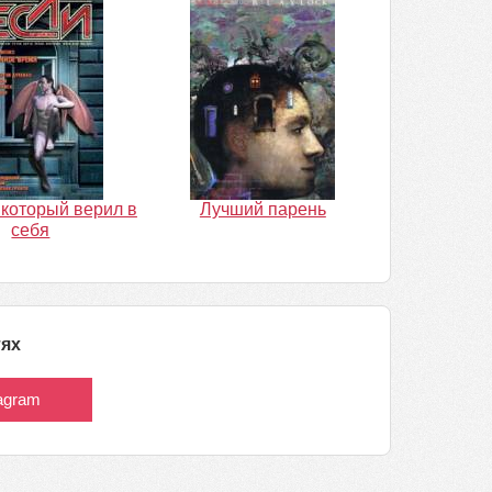
 который верил в
Лучший парень
себя
тях
tagram