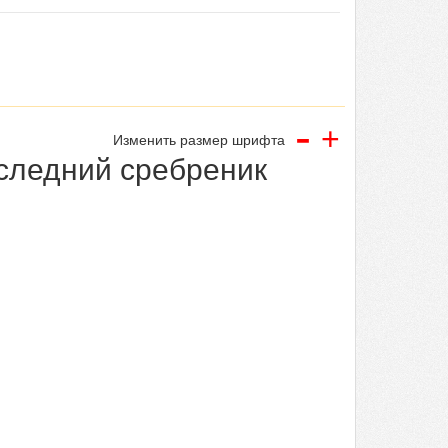
-
+
Изменить размер шрифта
следний сребреник