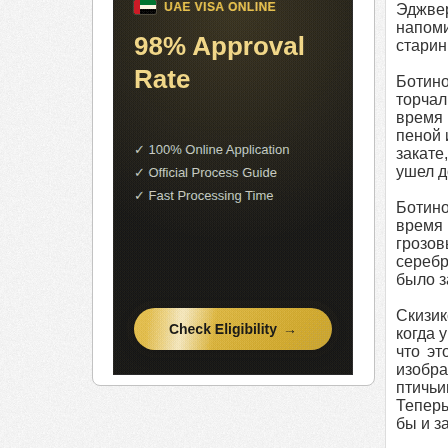
Эджве
напом
старин
Ботино
торчал
время 
пеной 
закате
ушел д
Ботино
время 
грозов
серебр
было з
Скизик
когда 
что эт
изобра
птичьи
Теперь
бы и з