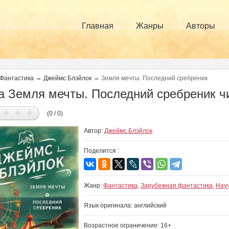
Главная
Жанры
Авторы
→
→
Фантастика
Джеймс Блэйлок
Земля мечты. Последний сребреник
а Земля мечты. Последний сребреник ч
(0 / 0)
Автор:
Джеймс Блэйлок
Поделится :
Жанр:
Фантастика
,
Зарубежная фантастика
,
Нау
Язык оригинала: английский
Возрастное ограничение: 16+