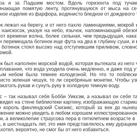
ра и за Падшим мостом. Вдоль горизонта под тучами
инающая помятую ленту, протянувшуюся от мыса на сев
ное изделие из фарфора, водянисто бледное от дождевого 
к лежал на берегу, и от него пахло ламинариями, мокрой
 наискосок, указуя на небо, язычок, напоминающий обезо
от времени волна, более сильная, чем предыдущая, нак
и перемещала ботинок еще фута на два в глубину суши, и в
, ботинок стоял высоко над отступившим приливом, словно
омой.
к был наполнен морской водой, которая вытекала из него 
плавания, что вода уходила очень медленно, и даже под у
ым небом была темнее колодезной. Но что то поблески
исто зеленая чешуя, то ли серебряные монетки. Чтобы узн
акатать рукав и сунуть руку в холодную темную воду.
с – так называл себя Бобби Уикхэм, а называл он себя так
увидел на стене библиотеки картину, изображающую старик
о король финляндский Скизикс, который за век до нынеш
жение можно увидеть в любом хорошем иллюстрированном 
м, а великолепие страусова пера в пятилетнем возрасте в
, в шестнадцать лет, это имя представлялось ему дурацким
ахотел, вероятно, не смог бы от него избавиться.