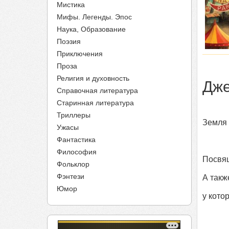
Мистика
Мифы. Легенды. Эпос
Наука, Образование
Поэзия
Приключения
Проза
Религия и духовность
Дже
Справочная литература
Старинная литература
Триллеры
Земля
Ужасы
Фантастика
Философия
Посвящ
Фольклор
Фэнтези
А такж
Юмор
у кото