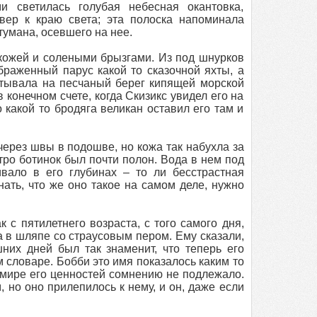
 светилась голубая небесная окантовка,
ер к краю света; эта полоска напоминала
тумана, осевшего на нее.
 кожей и солеными брызгами. Из под шнурков
браженный парус какой то сказочной яхты, а
атывала на песчаный берег кипящей морской
 конечном счете, когда Скизикс увидел его на
 какой то бродяга великан оставил его там и
через швы в подошве, но кожа так набухла за
тро ботинок был почти полон. Вода в нем под
вало в его глубинах – то ли бесстрастная
ать, что же оно такое на самом деле, нужно
 с пятилетнего возраста, с того самого дня,
а в шляпе со страусовым пером. Ему сказали,
них дней был так знаменит, что теперь его
словаре. Бобби это имя показалось каким то
 мире его ценностей сомнению не подлежало.
, но оно прилепилось к нему, и он, даже если