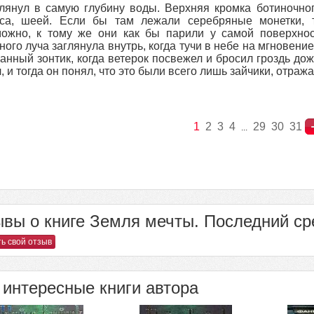
лянул в самую глубину воды. Верхняя кромка ботиночног
кса, шеей. Если бы там лежали серебряные монетки, 
ожно, к тому же они как бы парили у самой поверхнос
ного луча заглянула внутрь, когда тучи в небе на мгновен
анный зонтик, когда ветерок посвежел и бросил гроздь до
, и тогда он понял, что это были всего лишь зайчики, отра
1
2
3
4
29
30
31
...
вы о книге Земля мечты. Последний сре
ь свой отзыв
интересные книги автора