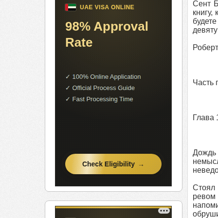
Сент Б
книгу,
будете
девяту
Роберт 
Часть 
Глава 
Дождь
немысл
неведо
Стоял 
ревом
напом
обруши