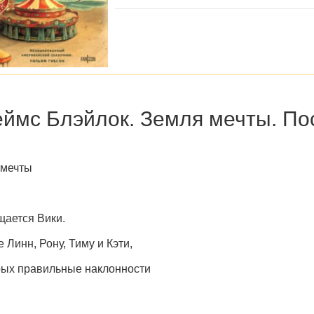
ймс Блэйлок. Земля мечты. По
 мечты
ается Вики.
е Линн, Рону, Тиму и Кэти,
рых правильные наклонности