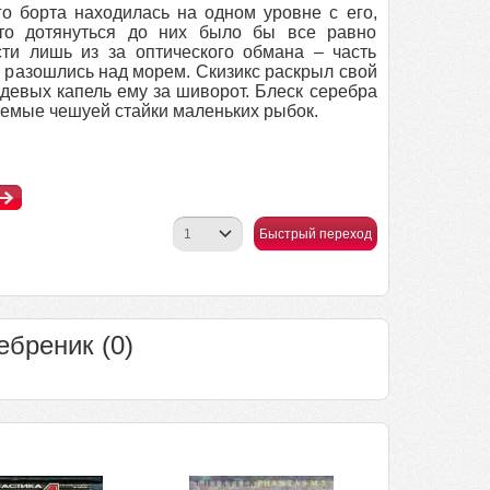
о борта находилась на одном уровне с его,
то дотянуться до них было бы все равно
ти лишь из за оптического обмана – часть
ие разошлись над морем. Скизикс раскрыл свой
ждевых капель ему за шиворот. Блеск серебра
жаемые чешуей стайки маленьких рыбок.
Быстрый переход
бреник (0)