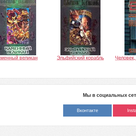
аменный великан
Эльфийский корабль
Человек,
Мы в социальных се
Вконтакте
Ins