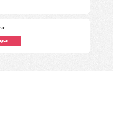
тях
tagram