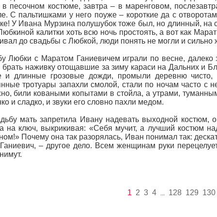
 в песочном костюме, завтра – в маренговом, послезавтра
е. С пальтишками у него поуже – короткие да с отворотам
ке! У Ивана Мурзина полушубок тоже был, но длинный, на 
Любкиной калитки хоть всю ночь простоять, а вот как Мара
ивал до свадьбы с Любкой, люди понять не могли и сильно 
у Любки с Маратом Ганиевичем играли по весне, далеко 
 брать наживку отощавшие за зиму караси на Дальних и Бл
 и длинные грозовые дожди, промыли деревню чисто, к
нные тротуары запахли смолой, стали по ночам часто с н
но, били коваными копытами в стойла, а утрами, туманны
нко и сладко, и звуки его словно пахли медом.
дьбу мать запретила Ивану надевать выходной костюм, о
а на ключ, выкрикивая: «Себя мучит, а лучший костюм н
ом!» Почему она так разорялась, Иван понимал так: дескат
Ганиевич, – другое дело. Всем женщинам руки перецелует,
нимут.
1
2
3
4
128
129
130
...