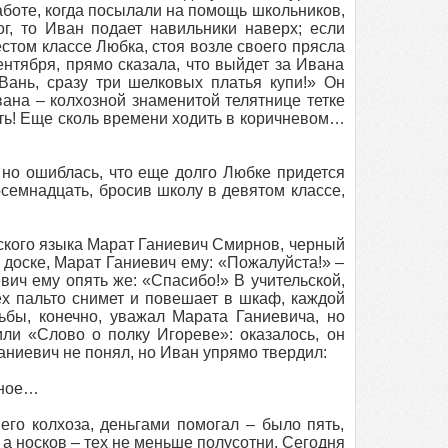
аботе, когда посылали на помощь школьников,
ог, то Иван подает навильники наверх; если
естом классе Любка, стоя возле своего прясла
нтября, прямо сказала, что выйдет за Ивана
 Вань, сразу три шелковых платья купи!» Он
ана – колхозной знаменитой телятнице тетке
ть! Еще сколь времени ходить в коричневом…
 но ошиблась, что еще долго Любке придется
семнадцать, бросив школу в девятом классе,
ского языка Марат Ганиевич Смирнов, черный
 к доске, Марат Ганиевич ему: «Пожалуйста!» –
вич ему опять же: «Спасибо!» В учительской,
сех пальто снимет и повешает в шкаф, каждой
ьбы, конечно, уважал Марата Ганиевича, но
или «Слово о полку Игореве»: оказалось, он
аниевич не понял, но Иван упрямо твердил:
нное…
его колхоза, деньгами помогал – было пять,
, а носков – тех не меньше полусотни. Сегодня