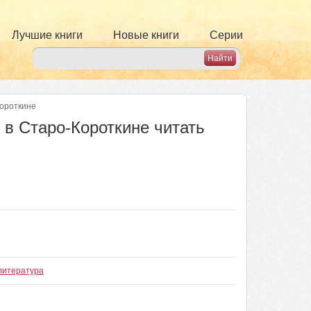
Лучшие книги
Новые книги
Серии
ороткине
в Старо-Короткине читать
литература