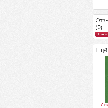
Отзы
(0)
Написат
Ещё 
Ска