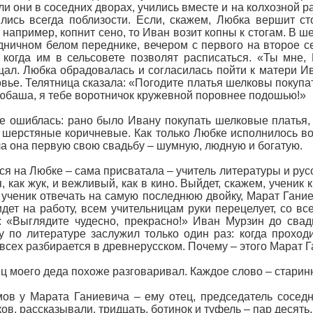
и они в соседних дворах, учились вместе и на колхозной р
лись всегда поблизости. Если, скажем, Любка вершит ст
 например, копнит сено, то Иван возит копны к стогам. В ш
дничном белом переднике, вечером с первого на второе се
 когда им в сельсовете позволят расписаться. «Ты мне,
ал. Любка обрадовалась и согласилась пойти к матери Ив
вье. Телятница сказала: «Погодите платья шелковы покупа
юбаша, я тебе воротничок кружевной поровнее подошью!»
е ошиблась: рано было Ивану покупать шелковые платья,
 шерстяные коричневые. Как только Любке исполнилось во
а она первую свою свадьбу – шумную, людную и богатую.
я на Любке – сама присватала – учитель литературы и рус
я, как жук, и вежливый, как в кино. Выйдет, скажем, ученик
 ученик отвечать на самую последнюю двойку, Марат Гание
идет на работу, всем учительницам руки перецелует, со в
: «Выглядите чудесно, прекрасно!» Иван Мурзин до свад
у по литературе заслужил только один раз: когда проход
всех разбирается в древнерусском. Почему – этого Марат Г
ец моего деда похоже разговаривал. Каждое слово – стари
ов у Марата Ганиевича – ему отец, председатель соседн
ков, рассказывали, тридцать, ботинок и туфель – пар десять