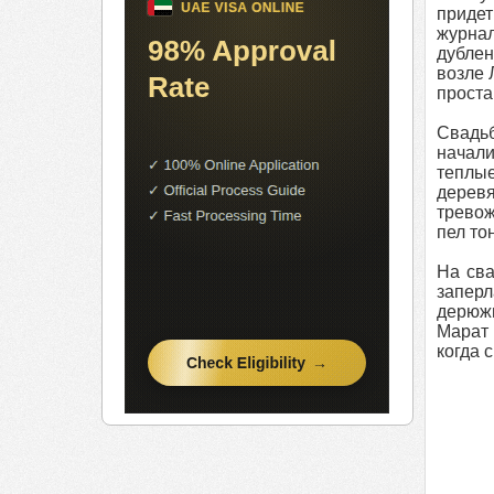
придет
журнал
дублен
возле 
проста
Свадьб
начали
теплые
деревя
тревож
пел то
На сва
заперл
дерюжн
Марат 
когда с