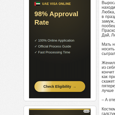
Выросл
находи
Любка,
в праз
замуж,
пообещ
Праско
Дай, Л
Мать н
носить
сыграл
Женилс
из себ
кончит
как пр
скажет
пятерк
лучше 
– А от
Костюм
галсту