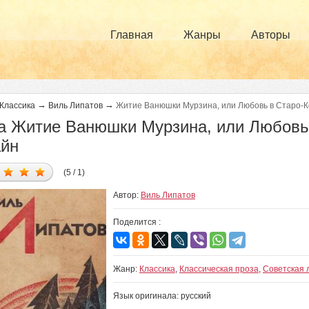
Главная
Жанры
Авторы
→
→
Классика
Виль Липатов
Житие Ванюшки Мурзина, или Любовь в Старо-К
а Житие Ванюшки Мурзина, или Любовь 
айн
(5 / 1)
Автор:
Виль Липатов
Поделится :
Жанр:
Классика
,
Классическая проза
,
Советская 
Язык оригинала: русский