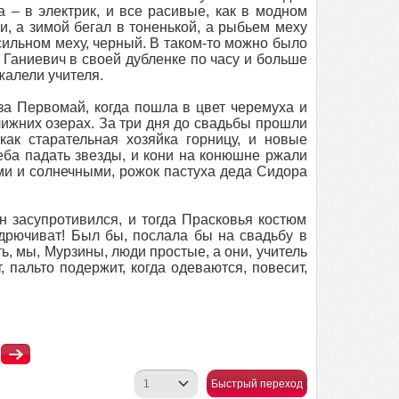
 – в электрик, и все расивые, как в модном
и, а зимой бегал в тоненькой, а рыбьем меху
сильном меху, черный. В таком-то можно было
т Ганиевич в своей дубленке по часу и больше
жалели учителя.
за Первомай, когда пошла в цвет черемуха и
ижних озерах. За три дня до свадьбы прошли
ак старательная хозяйка горницу, и новые
еба падать звезды, и кони на конюшне ржали
ми и солнечными, рожок пастуха деда Сидора
н засупротивился, и тогда Прасковья костюм
адрючиват! Был бы, послала бы на свадьбу в
ь, мы, Мурзины, люди простые, а они, учитель
 пальто подержит, когда одеваются, повесит,
Быстрый переход