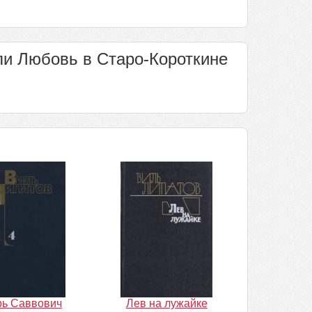
ли Любовь в Старо-Короткине
рь Саввович
Лев на лужайке