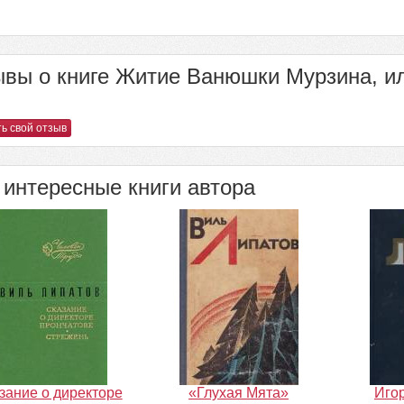
вы о книге Житие Ванюшки Мурзина, и
ь свой отзыв
интересные книги автора
зание о директоре
«Глухая Мята»
Иго