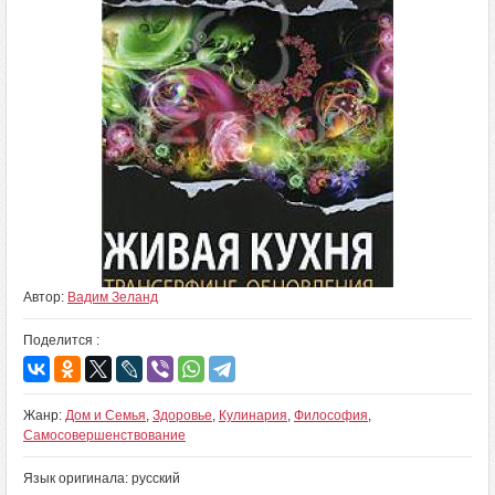
Автор:
Вадим Зеланд
Поделится :
Жанр:
Дом и Семья
,
Здоровье
,
Кулинария
,
Философия
,
Самосовершенствование
Язык оригинала: русский