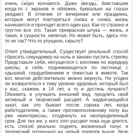
очень скоро кончается. Даже звезды, блиставшие
когда-то с экранов и обложек, буквально на глазах
увядают. В отличие от вечеринки или праздника,
которые могут повторяться снова и снова, жизнь
начинается и проходит всего один раз. Как-то странно и
грустно все это. Такая прекрасная штука — жизнь, и
такая, в сущности, нелепая. Но может быть, здесь что-
то не так? Что-то упущено, скрыто?
Ответ утвердительный. Существует реальный способ
сбросить секундомер на ноль и заново пустить стрелку.
Представьте себя, несущегося с воплями по коридору
школы, и себя, поднимающегося по лестнице с
одышкой, сердцебиением и тяжестью в животе. Так
вот, многое действительно можно вернуть. Не угодно
ли возвратиться к тому уровню здоровья, который был
у вас, скажем, в 14 лет, а то и достичь лучшего?
Обновить и улучшить внешний вид, продлить свой
активный и творческий расцвет. А надвигающийся
закат, как это бывает после сорока лет, когда
работодателям, а также противоположному полу вы
уже неинтересны, отодвинуть на неопределенный
срок. Для тех же, у кого этот расцвет пока еще длится,
есть способ реально поднять жизненный тонус и
творческий потенциал на целый порядок выше, безо