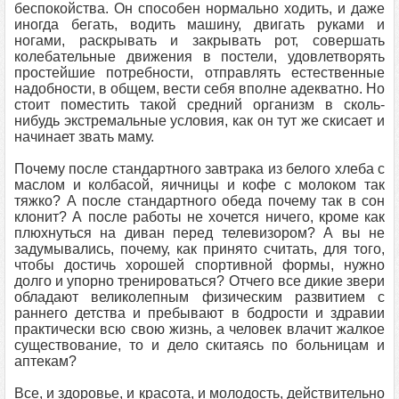
беспокойства. Он способен нормально ходить, и даже
иногда бегать, водить машину, двигать руками и
ногами, раскрывать и закрывать рот, совершать
колебательные движения в постели, удовлетворять
простейшие потребности, отправлять естественные
надобности, в общем, вести себя вполне адекватно. Но
стоит поместить такой средний организм в сколь-
нибудь экстремальные условия, как он тут же скисает и
начинает звать маму.
Почему после стандартного завтрака из белого хлеба с
маслом и колбасой, яичницы и кофе с молоком так
тяжко? А после стандартного обеда почему так в сон
клонит? А после работы не хочется ничего, кроме как
плюхнуться на диван перед телевизором? А вы не
задумывались, почему, как принято считать, для того,
чтобы достичь хорошей спортивной формы, нужно
долго и упорно тренироваться? Отчего все дикие звери
обладают великолепным физическим развитием с
раннего детства и пребывают в бодрости и здравии
практически всю свою жизнь, а человек влачит жалкое
существование, то и дело скитаясь по больницам и
аптекам?
Все, и здоровье, и красота, и молодость, действительно