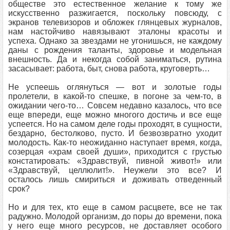
обществе это естественное желание к тому же
искусственно разжигается, поскольку повсюду, с
экранов телевизоров и обложек глянцевых журналов,
нам настойчиво навязывают эталоны красоты и
успеха. Однако за звездами не угонишься, не каждому
даны с рождения таланты, здоровье и модельная
внешность. Да и некогда собой заниматься, рутина
засасывает: работа, быт, снова работа, круговерть…
Не успеешь оглянуться — вот и золотые годы
пролетели, в какой-то спешке, в погоне за чем-то, в
ожидании чего-то… Совсем недавно казалось, что все
еще впереди, еще можно многого достичь и все еще
успеется. Но на самом деле годы проходят, в сущности,
бездарно, бестолково, пусто. И безвозвратно уходит
молодость. Как-то неожиданно наступает время, когда,
созерцая «храм своей души», приходится с грустью
констатировать: «Здравствуй, пивной живот!» или
«Здравствуй, целлюлит!». Неужели это все? И
осталось лишь смириться и доживать отведенный
срок?
Но и для тех, кто еще в самом расцвете, все не так
радужно. Молодой организм, до поры до времени, пока
у него еще много ресурсов, не доставляет особого