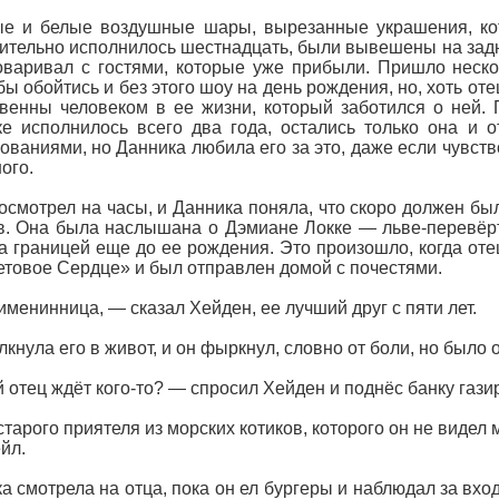
е и белые воздушные шары, вырезанные украшения, кот
ительно исполнилось шестнадцать, были вывешены на задне
оваривал с гостями, которые уже прибыли. Пришло неско
бы обойтись и без этого шоу на день рождения, но, хоть о
венны человеком в ее жизни, который заботился о ней. П
е исполнилось всего два года, остались только она и 
ованиями, но Данника любила его за это, даже если чувств
ого.
осмотрел на часы, и Данника поняла, что скоро должен бы
в. Она была наслышана о Дэмиане Локке — льве-перевёрт
а границей еще до ее рождения. Это произошло, когда оте
товое Сердце» и был отправлен домой с почестями.
именинница, — сказал Хейден, ее лучший друг с пяти лет.
лкнула его в живот, и он фыркнул, словно от боли, но было о
 отец ждёт кого-то? — спросил Хейден и поднёс банку газир
старого приятеля из морских котиков, которого он не видел 
йл.
а смотрела на отца, пока он ел бургеры и наблюдал за вход