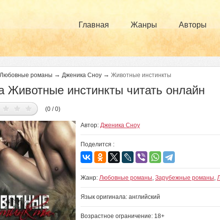
Главная
Жанры
Авторы
→
→
Любовные романы
Дженика Сноу
Животные инстинкты
а Животные инстинкты читать онлайн
(0 / 0)
Автор:
Дженика Сноу
Поделится :
Жанр:
Любовные романы
,
Зарубежные романы
,
Язык оригинала: английский
Возрастное ограничение: 18+