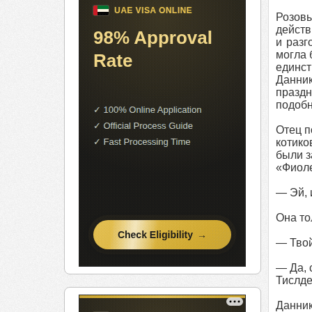
Розовы
действ
и разг
могла 
единст
Данник
праздн
подобн
Отец п
котико
были з
«Фиоле
— Эй, 
Она то
— Твой
— Да, 
Тислде
Данник