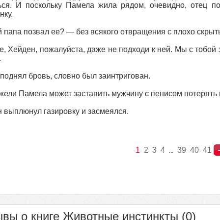
ся. И поскольку Памела жила рядом, очевидно, отец по
нку.
 папа позвал ее? — без всякого отвращения с плохо скрыт
, Хейден, пожалуйста, даже не подходи к ней. Мы с тобой 
.
поднял бровь, словно был заинтригован.
ели Памела может заставить мужчину с пенисом потерять 
 выплюнул газировку и засмеялся.
1
2
3
4
39
40
41
...
вы о книге Животные инстинкты (0)