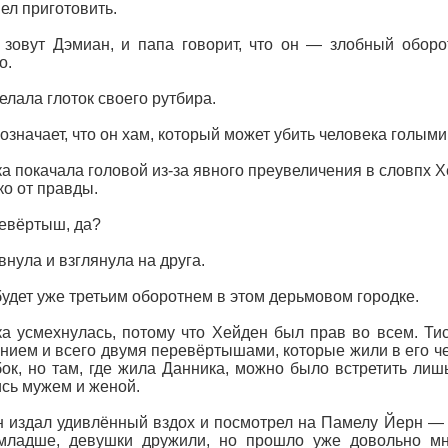
пел приготовить.
зовут Дэмиан, и папа говорит, что он — злобный оборо
о.
елала глоток своего рутбира.
означает, что он хам, который может убить человека голыми
а покачала головой из-за явного преувеличения в словпх Хе
ко от правды.
евёртыш, да?
внула и взглянула на друга.
удет уже третьим оборотнем в этом дерьмовом городке.
а усмехнулась, потому что Хейден был прав во всем. Т
нием и всего двумя перевёртышами, которые жили в его че
бок, но там, где жила Данника, можно было встретить лишь
сь мужем и женой.
 издал удивлённый вздох и посмотрел на Памелу Йерн — о
младше, девушки дружили, но прошло уже довольно мно