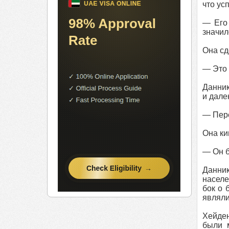
что ус
— Его 
значил
Она сд
— Это 
Данник
и дале
— Пер
Она ки
— Он б
Данник
населе
бок о 
являли
Хейден
были 