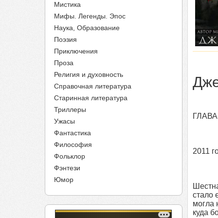
Мистика
Мифы. Легенды. Эпос
Наука, Образование
Поэзия
Приключения
Проза
Религия и духовность
Дже
Справочная литература
Старинная литература
Триллеры
ГЛАВА
Ужасы
Фантастика
Философия
2011 г
Фольклор
Фэнтези
Юмор
Шестна
стало 
могла 
куда б