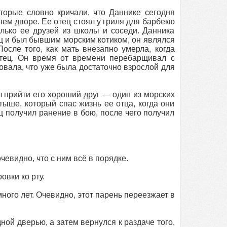
орые словно кричали, что Даннике сегодня
м дворе. Ее отец стоял у гриля для барбекю
лько ее друзей из школы и соседи. Данника
тец и был бывшим морским котиком, он являлся
осле того, как мать внезапно умерла, когда
отец. Он время от времени перебарщивал с
овала, что уже была достаточно взрослой для
л прийти его хороший друг — один из морских
ыше, который спас жизнь ее отца, когда они
ц получил ранение в бою, после чего получил
чевидно, что с ним всё в порядке.
овки ко рту.
много лет. Очевидно, этот парень переезжает в
ной дверью, а затем вернулся к раздаче того,