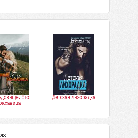
удовище, Его
Детская лихорадка
расавица
тях