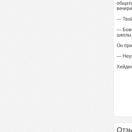
общать
вечери
— Твой
— Боже
школы
Он при
— Неуж
Хейден
Отзы