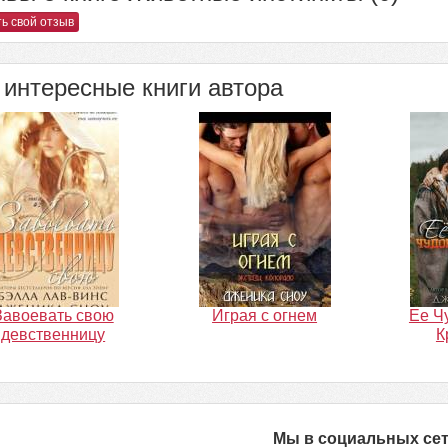
ь свой отзыв
интересные книги автора
Завоевать свою
Играя с огнем
Ее Ч
девственницу
К
Мы в социальных се