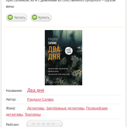
преступником, но и с демонами из собственного прошлого – грузом
вины
Читать
Купить
Два дня
Название:
Автор:
Рэндалл Силвис
Жанр:
Детективы
,
Зарубежные детективы
,
Полицейские
детективы
,
Триллеры
Рейтинг: