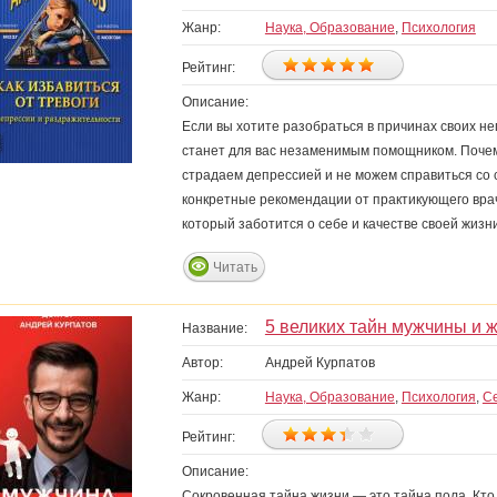
Жанр:
Наука, Образование
,
Психология
Рейтинг:
Описание:
Если вы хотите разобраться в причинах своих неп
станет для вас незаменимым помощником. Почему
страдаем депрессией и не можем справиться со
конкретные рекомендации от практикующего вра
который заботится о себе и качестве своей жизни
Читать
5 великих тайн мужчины и
Название:
Автор:
Андрей Курпатов
Жанр:
Наука, Образование
,
Психология
,
Се
Рейтинг:
Описание:
Сокровенная тайна жизни — это тайна пола. К