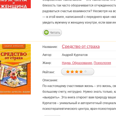
близость так часто оборачивается отчужденностью
радоваться счастью взаимности? Несмотря на вс
— в этой книге, написанной с переднего края «во
увидеть мужчину и женщину изнутри, если вам и
Читать
Средство от страха
Название:
Автор:
Андрей Курпатов
Жанр:
Наука, Образование
,
Психология
Рейтинг:
Описание:
По-настоящему счастливая жизнь – это жизнь, св
большому счету, нетрудно. Нужно знать только, ка
«выкурить». Эта книга откроет вам природу ваши
Курпатов – уникальный и авторитетный специали
психотерапевтического центра, врач-психотерап