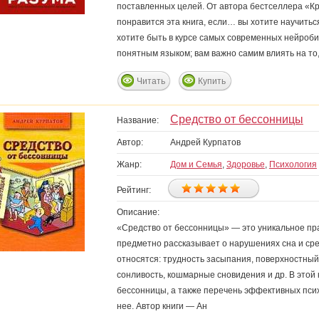
поставленных целей. От автора бестселлера «Кр
понравится эта книга, если… вы хотите научить
хотите быть в курсе самых современных нейроби
понятным языком; вам важно самим влиять на то,
Читать
Купить
Средство от бессонницы
Название:
Автор:
Андрей Курпатов
Жанр:
Дом и Семья
,
Здоровье
,
Психология
Рейтинг:
Описание:
«Средство от бессонницы» — это уникальное пра
предметно рассказывает о нарушениях сна и сре
относятся: трудность засыпания, поверхностный
сонливость, кошмарные сновидения и др. В этой
бессонницы, а также перечень эффективных пси
нее. Автор книги — Ан