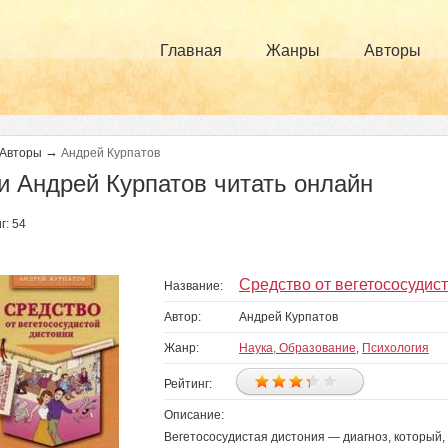
Главная
Жанры
Авторы
→
Авторы
Андрей Курпатов
и Андрей Курпатов читать онлайн
г: 54
раницы
Средство от вегетососудис
Название:
Автор:
Андрей Курпатов
Жанр:
Наука, Образование
,
Психология
Рейтинг:
Описание:
Вегетососудистая дистония — диагноз, который, 