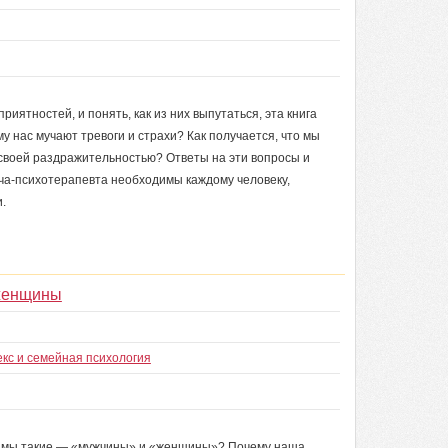
риятностей, и понять, как из них выпутаться, эта книга
 нас мучают тревоги и страхи? Как получается, что мы
 своей раздражительностью? Ответы на эти вопросы и
ча-психотерапевта необходимы каждому человеку,
.
 женщины
кс и семейная психология
то мы такие — «мужчины» и «женщины»? Почему наша