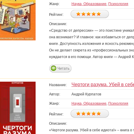
Жанр:
Наука, Образование
,
Психология
Рейтинг:
Описание:
«Средство от депрессии» — это поистине уникал
она возникает? И главное: как избавиться от деп
книге. Доступность изложения и ясность реком
Он не делает секрета из «профессиональных зна
нуждается в его помощи. Автор книги — Андрей 
Читать
Чертоги разума. Убей в себ
Название:
Автор:
Андрей Курпатов
Жанр:
Наука, Образование
,
Психология
Рейтинг:
Описание:
«Чертоги разума. Убей в себе идиота!» – книга о 