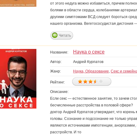
от этого недуга можно избавиться, причем полнос
болями в области сердца, колебаниями артериаль
другими симптомами ВСД следует бороться сред
нашего организма. Вегетососудистая дистония — 
Читать
Наука о сексе
Название:
Автор:
Андрей Курпатов
Жанр:
Наука, Образование
,
Секс и семейн
Рейтинг:
Описание:
Если секс — естественное занятие, то зачем стол
бесчисленные расстройства в половой сфере? 
доктор Андрей Курпатов утверждает, что корень
головы. Сознание и подсознание не только упра
являются источниками импотенции, аноргазмии, 
расстройств. И то