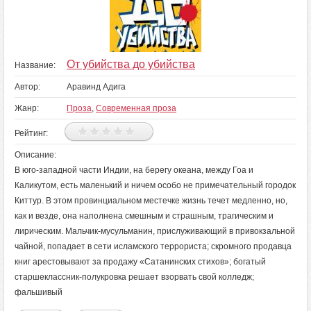
От убийства до убийства
Название:
Автор:
Аравинд Адига
Жанр:
Проза
,
Современная проза
Рейтинг:
Описание:
В юго-западной части Индии, на берегу океана, между Гоа и
Каликутом, есть маленький и ничем особо не примечательный городок
Киттур. В этом провинциальном местечке жизнь течет медленно, но,
как и везде, она наполнена смешным и страшным, трагическим и
лирическим. Мальчик-мусульманин, прислуживающий в привокзальной
чайной, попадает в сети исламского террориста; скромного продавца
книг арестовывают за продажу «Сатанинских стихов»; богатый
старшеклассник-полукровка решает взорвать свой колледж;
фальшивый