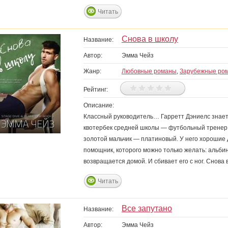
Читать
Снова в школу
Название:
Автор:
Эмма Чейз
Жанр:
Любовные романы
,
Зарубежные ро
Рейтинг:
Описание:
Классный руководитель… Гарретт Дэниелс знает
квотербек средней школы — футбольный тренер и 
золотой мальчик — платиновый. У него хорошие 
помощник, которого можно только желать: альби
возвращается домой. И сбивает его с ног. Снова 
Читать
Все запутано
Название:
Автор:
Эмма Чейз