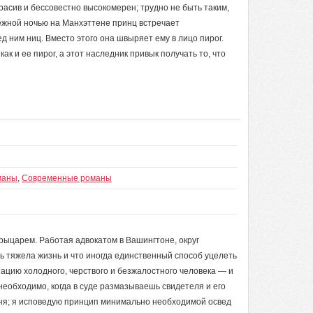
асив и бессовестно высокомерен; трудно не быть таким,
ежной ночью на Манхэттене принц встречает
д ним ниц. Вместо этого она швыряет ему в лицо пирог.
как и ее пирог, а этот наследник привык получать то, что
маны
,
Современные романы
рыцарем. Работая адвокатом в Вашингтоне, округ
ь тяжела жизнь и что иногда единственный способ уцелеть
тацию холодного, черствого и безжалостного человека — и
необходимо, когда в суде размазываешь свидетеля и его
еня; я исповедую принцип минимально необходимой освед