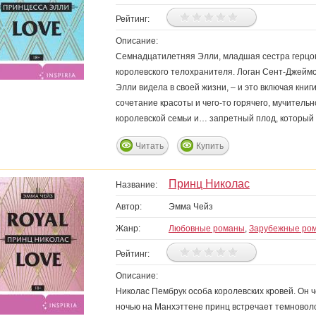
Рейтинг:
Описание:
Семнадцатилетняя Элли, младшая сестра герцоги
королевского телохранителя. Логан Сент-Джеймс
Элли видела в своей жизни, – и это включая кни
сочетание красоты и чего-то горячего, мучительн
королевской семьи и… запретный плод, который 
Читать
Купить
Принц Николас
Название:
Автор:
Эмма Чейз
Жанр:
Любовные романы
,
Зарубежные ро
Рейтинг:
Описание:
Николас Пембрук особа королевских кровей. Он 
ночью на Манхэттене принц встречает темновол