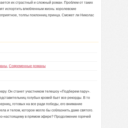
инается их страстный и сложный роман. Проблем от таких
вят испортить влюбленным жизнь: королевские
неприятное, толпы поклонниц принца. Сможет ли Николас
маны
,
Современные романы
тюру. Он станет участником телешоу «Подберем пару».
дставительниц голубых кровей бьет все рекорды. В то
ерниц, готовых на все ради победы, его внимание
гела и телом, которое могло бы соблазнить даже святого.
 по-настоящему в прямом эфире? Продолжение горячей