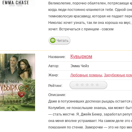
Великолепие, порочно обаятелен, потрясающе кр
когда люди постоянно кланяются тебе. Одной сн
темноволосую красавицу, которая не падает пере
Николас хочет узнать, так ли она хороша на вкус, 
хочет. Встречаться с принцем - совсем
Читать
Кувырком
Название:
Автор:
Эмма Чейз
Жанр:
Любовные романы
,
Зарубежные ро
Рейтинг:
Описание:
Даже в потускневших доспехах рыцарь остается 
Колумбия, не понаслышке знаешь, как может быт
— стать жестче. Я, Джейк Бекер, заработал репу
она меня вполне устраивает. На самом деле это 
показания по стенке. Заморочки — это не про м