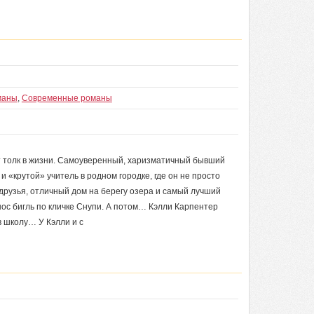
маны
,
Современные романы
 толк в жизни. Самоуверенный, харизматичный бывший
«крутой» учитель в родном городке, где он не просто
друзья, отличный дом на берегу озера и самый лучший
нос бигль по кличке Снупи. А потом… Кэлли Карпентер
в школу… У Кэлли и с