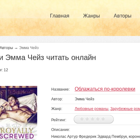
Главная
Жанры
Авторы
→
Авторы
Эмма Чейз
и Эмма Чейз читать онлайн
г: 12
Облажаться по-королевки
Название:
Автор:
Эмма Чейз
Жанр:
Любовные романы
,
Зарубежные ро
Рейтинг:
Описание:
Николас Артур Фредерик Эдвард Пембрук, короно