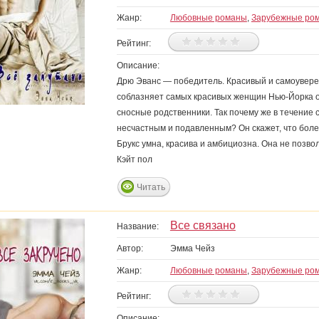
Жанр:
Любовные романы
,
Зарубежные ро
Рейтинг:
Описание:
Дрю Эванс — победитель. Красивый и самоувере
соблазняет самых красивых женщин Нью-Йорка од
сносные родственники. Так почему же в течение с
несчастным и подавленным? Он скажет, что болен
Брукс умна, красива и амбициозна. Она не позвол
Кэйт пол
Читать
Все связано
Название:
Автор:
Эмма Чейз
Жанр:
Любовные романы
,
Зарубежные ро
Рейтинг:
Описание: