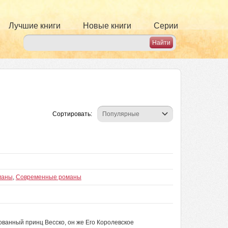
Лучшие книги
Новые книги
Серии
Сортировать:
маны
,
Современные романы
ванный принц Весско, он же Его Королевское