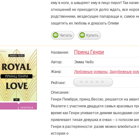
ему в ноги, а швыряет ему в лицо пирог! Так нач
отношений не приходится долго ждать, все норо
родственники, вездесущие папарацци и, самое 
защитить их любовь и доказать Оливи
Читать
Купить
Принц Генри
Название:
Автор:
Эмма Чейз
Жанр:
Любовные романы
,
Зарубежные ро
Рейтинг:
Описание:
Генри Пембрук, принц Весско, решается на аван
Реалити с участием двадцати самых красивых пре
время как Генри упивается дикими выходками соп
привлекает тихая девушка в очках – с голосом ан
Генри в растерянности: разве можно влюбиться
истории о