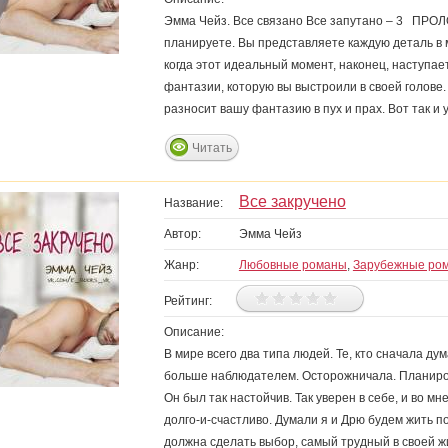
Эмма Чейз. Все связано Все запутано – 3 ПРОЛ
планируете. Вы представляете каждую деталь в м
когда этот идеальный момент, наконец, наступае
фантазии, которую вы выстроили в своей голове.
разносит вашу фантазию в пух и прах. Вот так и 
Читать
Все закручено
Название:
Автор:
Эмма Чейз
Жанр:
Любовные романы
,
Зарубежные ро
Рейтинг:
Описание:
В мире всего два типа людей. Те, кто сначала дума
больше наблюдателем. Осторожничала. Планиров
Он был так настойчив. Так уверен в себе, и во м
долго-и-счастливо. Думали я и Дрю будем жить по
должна сделать выбор, самый трудный в своей ж