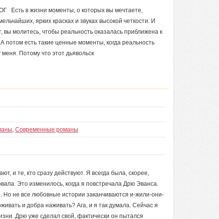
ОГ Есть в жизни моменты, о которых вы мечтаете,
ельчайших, ярких красках и звуках высокой четкости. И
т, вы молитесь, чтобы реальность оказалась приближена к
 А потом есть такие ценные моменты, когда реальность
у меня. Потому что этот дьявольск
маны
,
Современные романы
ют, и те, кто сразу действуют. Я всегда была, скорее,
ала. Это изменилось, когда я повстречала Дрю Эванса.
не. Но не все любовные истории заканчиваются и-жили-они-
живать и добра наживать? Ага, и я так думала. Сейчас я
изни. Дрю уже сделал свой, фактически он пытался