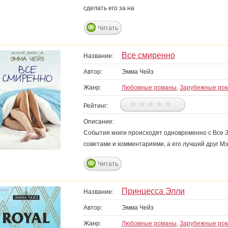
сделать его за на
Читать
Все смиренно
Название:
Автор:
Эмма Чейз
Жанр:
Любовные романы
,
Зарубежные ро
Рейтинг:
Описание:
События книги происходят одновременно с Все За
советами и комментариями, а его лучший друг Мэ
Читать
Принцесса Элли
Название:
Автор:
Эмма Чейз
Жанр:
Любовные романы
,
Зарубежные ро