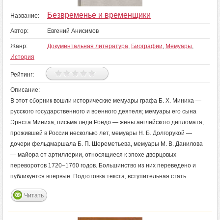
Безвременье и временщики
Название:
Автор:
Евгений Анисимов
Жанр:
Документальная литература
,
Биографии
,
Мемуары
,
История
Рейтинг:
Описание:
В этот сборник вошли исторические мемуары графа Б. Х. Миниха —
русского государственного и военного деятеля; мемуары его сына
Эрнста Миниха, письма леди Рондо — жены английского дипломата,
прожившей в России несколько лет, мемуары Н. Б. Долгорукой —
дочери фельдмаршала Б. П. Шереметьева, мемуары М. В. Данилова
— майора от артиллерии, относящиеся к эпохе дворцовых
переворотов 1720–1760 годов. Большинство из них переведено и
публикуется впервые. Подготовка текста, вступительная стать
Читать