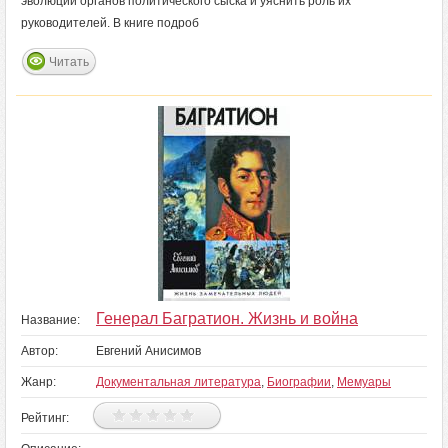
эволюции органов политического сыска и уяснить роль их
руководителей. В книге подроб
Читать
Генерал Багратион. Жизнь и война
Название:
Автор:
Евгений Анисимов
Жанр:
Документальная литература
,
Биографии
,
Мемуары
Рейтинг: