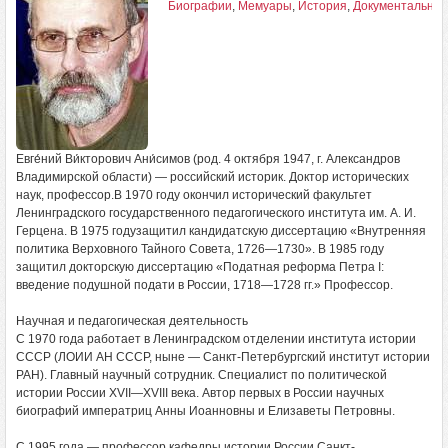
Биографии
,
Мемуары
,
История
,
Документальная
Евге́ний Ви́кторович Ани́симов (род. 4 октября 1947, г. Александров
Владимирской области) — российский историк. Доктор исторических
наук, профессор.В 1970 году окончил исторический факультет
Ленинградского государственного педагогического института им. А. И.
Герцена. В 1975 годузащитил кандидатскую диссертацию «Внутренняя
политика Верховного Тайного Совета, 1726—1730». В 1985 году
защитил докторскую диссертацию «Податная реформа Петра I:
введение подушной подати в России, 1718—1728 гг.» Профессор.
Научная и педагогическая деятельность
С 1970 года работает в Ленинградском отделении института истории
СССР (ЛОИИ АН СССР, ныне — Санкт-Петербургский институт истории
РАН). Главный научный сотрудник. Специалист по политической
истории России XVII—XVIII века. Автор первых в России научных
биографий императриц Анны Иоанновны и Елизаветы Петровны.
С 1995 года — профессор кафедры истории России Санкт-