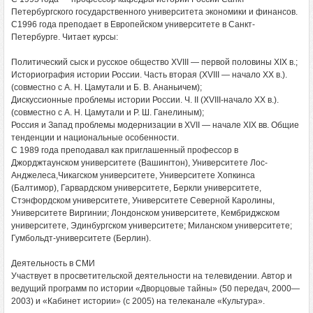
Петербургского государственного университета экономики и финансов.
С1996 года преподает в Европейском университете в Санкт-
Петербурге. Читает курсы:
Политический сыск и русское общество XVIII — первой половины XIX в.;
Историография истории России. Часть вторая (XVIII — начало XX в.).
(совместно с А. Н. Цамутали и Б. В. Ананьичем);
Дискуссионные проблемы истории России. Ч. II (XVIII-начало XX в.).
(совместно с А. Н. Цамутали и Р. Ш. Ганелиным);
Россия и Запад проблемы модернизации в XVII — начале XIX вв. Общие
тенденции и национальные особенности.
С 1989 года преподавал как приглашенный профессор в
Джорджтаунском университете (Вашингтон), Университете Лос-
Анджелеса,Чикагском университете, Университете Хопкинса
(Балтимор), Гарвардском университете, Беркли университете,
Стэнфордском университете, Университете Северной Каролины,
Университете Виргинии; Лондонском университете, Кембриджском
университете, Эдинбургском университете; Миланском университете;
Гумбольдт-университете (Берлин).
Деятельность в СМИ
Участвует в просветительской деятельности на телевидении. Автор и
ведущий программ по истории «Дворцовые тайны» (50 передач, 2000—
2003) и «Кабинет истории» (с 2005) на телеканале «Культура».