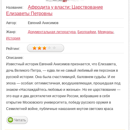
Афродита у власти: Царствование
Название:
Елизаветы Петровны
Автор:
Евгений Анисимов
Жанр:
Документальная литература
,
Биографии
,
Мемуары
,
История
Рейтинг:
Описание:
Известный историк Евгений Анисимов признается, что Елизавета,
дочь Великого Петра, — едва ли не самый любимый им персонаж в
русской истории. Она была счастливицей, баловнем судьбы. И ее
эпоха — особая: оптимистичная, воодушевляющая, прошедшая под
знаком «Наслаждайтесь любовью и жизнью». Но ее царствование —
это еще и два десятилетия истории России, вобравшие в себя
открытие Московского университета, победу русского оружия в
Семилетней войне, публичные наказания кнутом светских краса
Читать