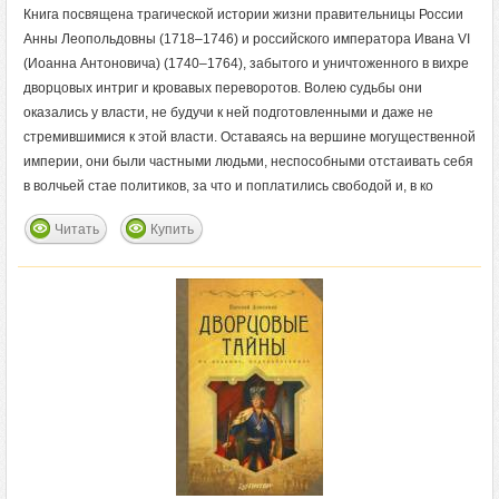
Книга посвящена трагической истории жизни правительницы России
Анны Леопольдовны (1718–1746) и российского императора Ивана VI
(Иоанна Антоновича) (1740–1764), забытого и уничтоженного в вихре
дворцовых интриг и кровавых переворотов. Волею судьбы они
оказались у власти, не будучи к ней подготовленными и даже не
стремившимися к этой власти. Оставаясь на вершине могущественной
империи, они были частными людьми, неспособными отстаивать себя
в волчьей стае политиков, за что и поплатились свободой и, в ко
Читать
Купить