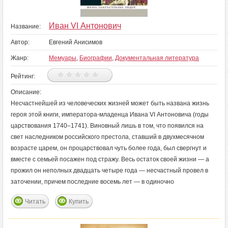
Иван VI Антонович
Название:
Автор:
Евгений Анисимов
Жанр:
Мемуары
,
Биографии
,
Документальная литература
Рейтинг:
Описание:
Несчастнейшей из человеческих жизней может быть названа жизнь
героя этой книги, императора-младенца Ивана VI Антоновича (годы
царствования 1740–1741). Виновный лишь в том, что появился на
свет наследником российского престола, ставший в двухмесячном
возрасте царем, он процарствовал чуть более года, был свергнут и
вместе с семьей посажен под стражу. Весь остаток своей жизни — а
прожил он неполных двадцать четыре года — несчастный провел в
заточении, причем последние восемь лет — в одиночно
Читать
Купить