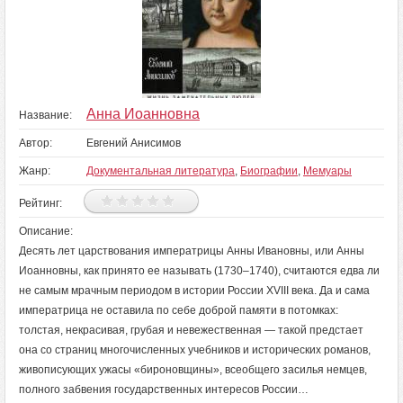
Анна Иоанновна
Название:
Автор:
Евгений Анисимов
Жанр:
Документальная литература
,
Биографии
,
Мемуары
Рейтинг:
Описание:
Десять лет царствования императрицы Анны Ивановны, или Анны
Иоанновны, как принято ее называть (1730–1740), считаются едва ли
не самым мрачным периодом в истории России XVIII века. Да и сама
императрица не оставила по себе доброй памяти в потомках:
толстая, некрасивая, грубая и невежественная — такой предстает
она со страниц многочисленных учебников и исторических романов,
живописующих ужасы «бироновщины», всеобщего засилья немцев,
полного забвения государственных интересов России…