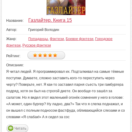
Газлайтер. Книга 15
Название:
Автор:
Григорий Володин
Жанр:
Попаданцы
,
Фэнтези
,
Боевое фэнтези
,
Городское
фэнтези
,
Русское фэнтези
Рейтинг:
Описание:
Я читал людей. Я программировал их. Подталкивал на самые тёмные
поступки. Думаете, сложно заставить кого-то переступить через
черту? Поверьте, нет. Я как-то заставил парня съесть три гамбургера
подряд, хотя он был на строгой диете. Он вообще-то зашёл за
салатом. Но я видел этот маленький огонёк сомнения у него в голове:
«А может, один бургер? Ну ладно, два?» Так что я слегка поднажал, и
он вышел с полным подносом фастфуда, обливающийся слезами и со
словами «Я слабак!» А я сидел за сос
Читать