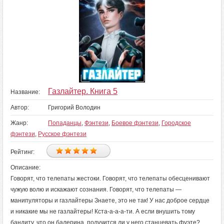
Газлайтер. Книга 5
Название:
Автор:
Григорий Володин
Жанр:
Попаданцы
,
Фэнтези
,
Боевое фэнтези
,
Городское
фэнтези
,
Русское фэнтези
Рейтинг:
Описание:
Говорят, что телепаты жестоки. Говорят, что телепаты обесценивают
чужую волю и искажают сознания. Говорят, что телепаты —
манипуляторы и газлайтеры Знаете, это не так! У нас доброе сердце
и никакие мы не газлайтеры! Кста-а-а-а-ти. А если внушить тому
бандиту, что он балерина, получится ли у него станцевать фуэте?