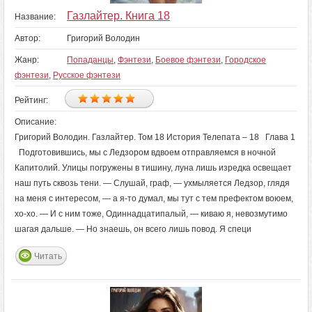
Газлайтер. Книга 18
Название:
Автор:
Григорий Володин
Жанр:
Попаданцы
,
Фэнтези
,
Боевое фэнтези
,
Городское
фэнтези
,
Русское фэнтези
Рейтинг:
Описание:
Григорий Володин. Газлайтер. Том 18 История Телепата – 18 Глава 1
Подготовившись, мы с Ледзором вдвоем отправляемся в ночной
Капитолий. Улицы погружены в тишину, луна лишь изредка освещает
наш путь сквозь тени. — Слушай, граф, — ухмыляется Ледзор, глядя
на меня с интересом, — а я-то думал, мы тут с тем префектом воюем,
хо-хо. — И с ним тоже, Одиннадцатипалый, — киваю я, невозмутимо
шагая дальше. — Но знаешь, он всего лишь повод. Я специ
Читать