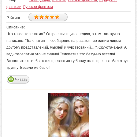
Жанр:
Попаданцы
,
Фэнтези
,
Боевое фэнтези
,
Городское
фэнтези
,
Русское фэнтези
Рейтинг:
Описание:
Что такое телепатия? Откроешь энциклопедию, а там так скучно
написано: "Телепатия — сообщение на расстояние одним лицом
другому представлений, мыслей и чувствований.....". Скукота-а-а-а! А
ведь телепатия это не скучно! Телепатия это безумно весело!
Вспомните хотя бы, как я превратил ту банду головорезов в балетную
труппу! Весело же было!
Читать