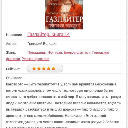
Газлайтер. Книга 14
Название:
Автор:
Григорий Володин
Жанр:
Попаданцы
,
Фэнтези
,
Боевое фэнтези
,
Городское
фэнтези
,
Русское фэнтези
Рейтинг:
Описание:
Каково это — быть телепатом? Ну, если вам нравятся бесконечные
потоки чужих мыслей, в том числе тех, которые явно лучше бы не
слышать, то добро пожаловать в мой мир. Я могу заглядывать в разум
людей, но это ещё цветочки. Настоящее веселье начинается, когда ты
пытаешься разобраться в мыслях дракона — такого мудрого, такого
древнего... и ппц самволюблённого. Например, «Этот жалкий
человечек думает, что может понять величие моего разума? Забавно...