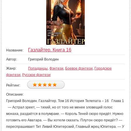
Газлайтер. Книга 16
Название:
Автор:
Григорий Володин
Жанр:
Попаданцы
,
Фэнтези
,
Боевое фэнтези
,
Городское
фэнтези
,
Русское фэнтези
Рейтинг:
Описание:
Григорий Володин. Газлайтер. Том 16 История Телепата – 16 Глава 1
— Астрал зреет, — тихий, но от того не менее зловещий голос
монаха, раздаётся в полумраке. — Король Теней скоро придёт. Нужно
готовить его Аватара. — Вы хотели сказать: Плутон скоро придёт? —
переспрашивает Тит Ливий Юпитерский, Главный жрец Юпитера. — У