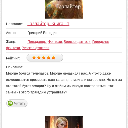
Газлайтер. Книга 11
Название:
Автор:
Григорий Володин
Жанр:
Попаданцы
,
Фэнтези
,
Боевое фэнтези
,
Городское
фэнтези
,
Русское фэнтези
Рейтинг:
Описание:
Многие боятся телепатов. Многие ненавидят нас. А кто-то даже
осмеливается презирать наш талант, но молча и осторожно. Но вот за
что такой букет эмоции? Ну и любим мы иногда повеселиться, так
зачем из этого трагедию устраивать?
Читать