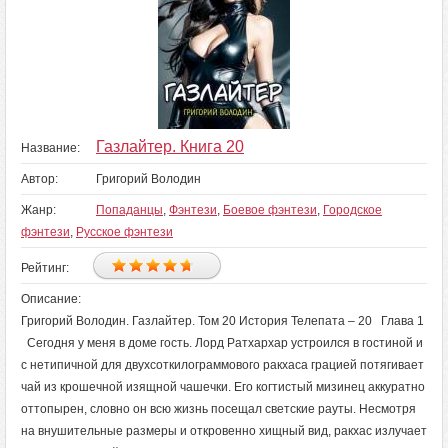
Газлайтер. Книга 20
Название:
Автор:
Григорий Володин
Жанр:
Попаданцы
,
Фэнтези
,
Боевое фэнтези
,
Городское
фэнтези
,
Русское фэнтези
Рейтинг:
Описание:
Григорий Володин. Газлайтер. Том 20 История Телепата – 20 Глава 1
Сегодня у меня в доме гость. Лорд Ратхархар устроился в гостиной и
с нетипичной для двухсоткилограммового ракхаса грацией потягивает
чай из крошечной изящной чашечки. Его когтистый мизинец аккуратно
оттопырен, словно он всю жизнь посещал светские рауты. Несмотря
на внушительные размеры и откровенно хищный вид, ракхас излучает