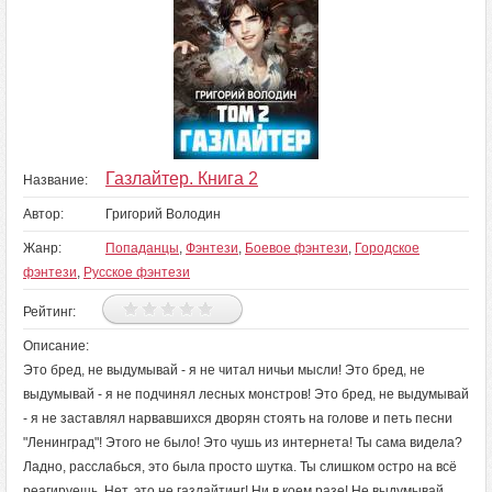
Газлайтер. Книга 2
Название:
Автор:
Григорий Володин
Жанр:
Попаданцы
,
Фэнтези
,
Боевое фэнтези
,
Городское
фэнтези
,
Русское фэнтези
Рейтинг:
Описание:
Это бред, не выдумывай - я не читал ничьи мысли! Это бред, не
выдумывай - я не подчинял лесных монстров! Это бред, не выдумывай
- я не заставлял нарвавшихся дворян стоять на голове и петь песни
"Ленинград"! Этого не было! Это чушь из интернета! Ты сама видела?
Ладно, расслабься, это была просто шутка. Ты слишком остро на всё
реагируешь. Нет, это не газлайтинг! Ни в коем разе! Не выдумывай,