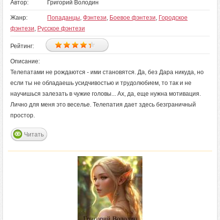
Автор:
Григорий Володин
Жанр:
Попаданцы
,
Фэнтези
,
Боевое фэнтези
,
Городское
фэнтези
,
Русское фэнтези
Рейтинг:
Описание:
Телепатами не рождаются - ими становятся. Да, без Дара никуда, но
если ты не обладаешь усидчивостью и трудолюбием, то так и не
научишься залезать в чужие головы... Ах, да, еще нужна мотивация.
Лично для меня это веселье. Телепатия дает здесь безграничный
простор.
Читать