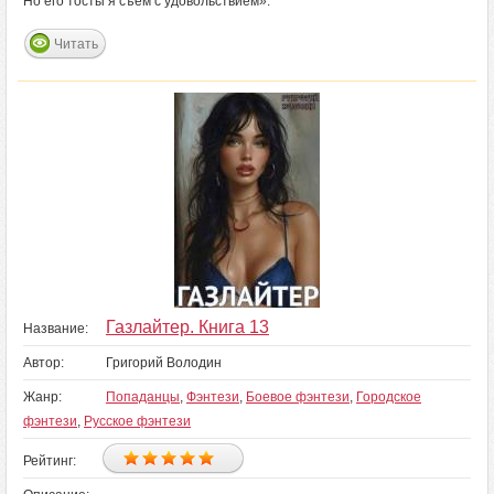
Но его тосты я съем с удовольствием».
Читать
Газлайтер. Книга 13
Название:
Автор:
Григорий Володин
Жанр:
Попаданцы
,
Фэнтези
,
Боевое фэнтези
,
Городское
фэнтези
,
Русское фэнтези
Рейтинг: