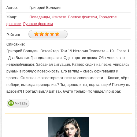
Автор:
Григорий Володин
Жанр:
Попаданцы
,
Фэнтези
,
Боевое фэнтези
,
Городское
фэнтези
,
Русское фэнтези
Рейтинг:
Описание:
Григорий Володин. Газлайтер. Том 19 История Телепата – 19 Глава 1
Два Высших Грандмастера и я. Один против двоих. Оба меня явно
недолюбливают. Забавная ситуация. Ратвер сидит на песке, упираясь
руками в горячую поверхность. Его взгляд – смесь офигевания и
ярости. Он явно не в восторге от визита своего коллеги. – Какого, чёрт
побери, вы сюда приперлись? Ты, щенок, и ты, портальщик! Почему вы
вдвоем?! Портакл выглядит так, будто только что увидел призрак
Читать