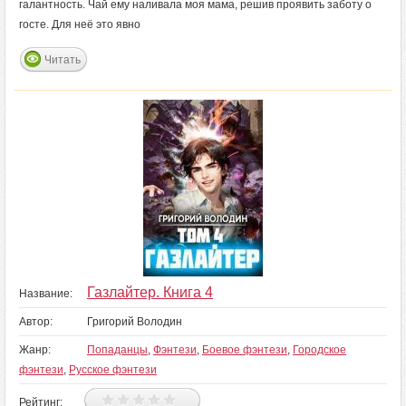
галантность. Чай ему наливала моя мама, решив проявить заботу о
госте. Для неё это явно
Читать
Газлайтер. Книга 4
Название:
Автор:
Григорий Володин
Жанр:
Попаданцы
,
Фэнтези
,
Боевое фэнтези
,
Городское
фэнтези
,
Русское фэнтези
Рейтинг: