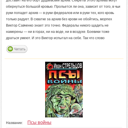
доставят на его борт дудаевский архив. Секреты этого архива могут
обернуться большой кровью. Прольется ли она, зависит от того, в чьи
руки попадет архив — в руки федералов или в руки тех, кого кровь
только радует. В схватке за архив без крови не обойтись, морпех
Виктор Савченко знает это точно. Федералы никого щадить не
намерены — ни в горах, ни на воде, ни в воздухе. Боевики тоже
драться умеют. И это Виктор испытал на себе. Так что слово
Читать
Псы войны
Название: