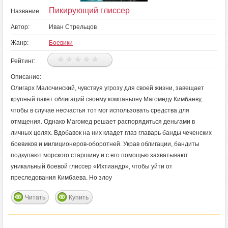
Пикирующий глиссер
Название:
Автор:
Иван Стрельцов
Жанр:
Боевики
Рейтинг:
Описание:
Олигарх Малочинский, чувствуя угрозу для своей жизни, завещает
крупный пакет облигаций своему компаньону Магомеду Кимбаеву,
чтобы в случае несчастья тот мог использовать средства для
отмщения. Однако Магомед решает распорядиться деньгами в
личных целях. Вдобавок на них кладет глаз главарь банды чеченских
боевиков и милиционеров-оборотней. Украв облигации, бандиты
подкупают морского старшину и с его помощью захватывают
уникальный боевой глиссер «Ихтиандр», чтобы уйти от
преследования Кимбаева. Но злоу
Читать
Купить