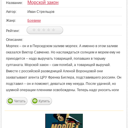
Морской закон
Название:
Автор:
Иван Стрельцов
Жанр:
Боевики
Рейтинг:
Описание:
Морпех – он и в Персидском заливе морпех. А именно в этом заливе
оказался Виктор Савченко. Но наслаждаться солнцем и морем ему не
приходится – надо выручать товарищей, попавших в тюрьму
султаната. Морской закон – сам погибай, а товарищей выручай.
Вместе с российской разведчицей Аленой Воронцовой они
захватывают агента ЦРУ Френка Биглера, подставившего россиян. Он
подставил – он и поможет, деваться ему некуда. После удачной, но
шумной операции пленники освобождены. Теперь надо уносить ноги
Читать
Купить