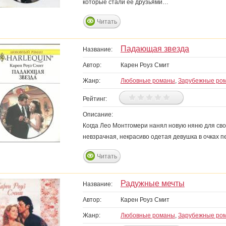
которые стали ее друзьями…
Читать
Падающая звезда
Название:
Автор:
Карен Роуз Смит
Жанр:
Любовные романы
,
Зарубежные ро
Рейтинг:
Описание:
Когда Лео Монтгомери нанял новую няню для свое
невзрачная, некрасиво одетая девушка в очках 
Читать
Радужные мечты
Название:
Автор:
Карен Роуз Смит
Жанр:
Любовные романы
,
Зарубежные ро