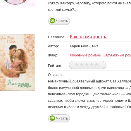
Лукасу Хантеру, человеку, которого почти не зн
крепкой семье?..
Читать
Как пламя костра
Название:
Автор:
Карен Роуз Смит
Жанр:
Любовные романы
,
Зарубежные ро
Рейтинг:
Описание:
Романтичный, обаятельный адвокат Сет Халлара
более измученной долгими годами одиночества Д
пенсильванском городке. Одно только «но» — им
суда все, чтобы сломать жизнь лучшей подруге 
нелегким выбором между дружбой и любовью? От
Читать