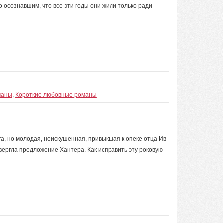
о осознавшим, что все эти годы они жили только ради
маны
,
Короткие любовные романы
га, но молодая, неискушенная, привыкшая к опеке отца Ив
твергла предложение Хантера. Как исправить эту роковую