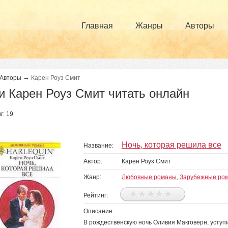
Главная
Жанры
Авторы
→
Авторы
Карен Роуз Смит
и Карен Роуз Смит читать онлайн
г: 19
Ночь, которая решила все
Название:
Автор:
Карен Роуз Смит
Жанр:
Любовные романы
,
Зарубежные ро
Рейтинг:
Описание:
В рождественскую ночь Оливия Макговерн, уступ