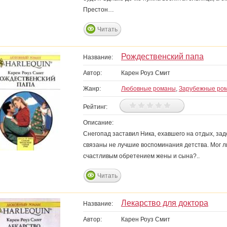
Престон…
Читать
Рождественский папа
Название:
Автор:
Карен Роуз Смит
Жанр:
Любовные романы
,
Зарубежные ро
Рейтинг:
Описание:
Снегопад заставил Ника, ехавшего на отдых, зад
связаны не лучшие воспоминания детства. Мог л
счастливым обретением жены и сына?..
Читать
Лекарство для доктора
Название:
Автор:
Карен Роуз Смит