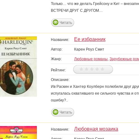
Только… что же делать Грейсону и Кит – внезапн
ВСТРЕЧИ ДРУГ С ДРУГОМ…
Читать
Ее избранник
Название:
Автор:
Карен Роуз Смит
Жанр:
Любовные романы
,
Зарубежные ро
Рейтинг:
Описание:
Ив Раскин и Хантер Коулберн полюбили друг дру
испугалась охватившего ее сильного чувства и о
ошибку?..
Читать
Любовная мозаика
Название: