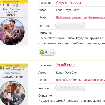
Амулет любви
Название:
Автор:
Карен Роуз Смит
Жанр:
Любовные романы
,
Зарубежные ро
Рейтинг:
Описание:
После смерти мужа Элисон Роудс обнаружила в
о предательстве когда-то любимого человека, она
Читать
Узнай кто я
Название:
Автор:
Карен Роуз Смит
Жанр:
Любовные романы
,
Зарубежные ро
Рейтинг:
Описание:
Не случись с Эммой несчастья, она никогда бы н