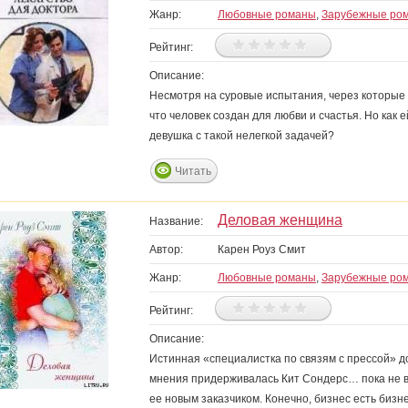
Жанр:
Любовные романы
,
Зарубежные ро
Рейтинг:
Описание:
Несмотря на суровые испытания, через которые 
что человек создан для любви и счастья. Но как
девушка с такой нелегкой задачей?
Читать
Деловая женщина
Название:
Автор:
Карен Роуз Смит
Жанр:
Любовные романы
,
Зарубежные ро
Рейтинг:
Описание:
Истинная «специалистка по связям с прессой» до
мнения придерживалась Кит Сондерс… пока не в
ее новым заказчиком. Конечно, бизнес есть биз