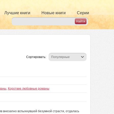
Лучшие книги
Новые книги
Серии
Сортировать:
маны
,
Короткие любовные романы
ив внезапно вспыхнувшей безумной страсти, отдалась