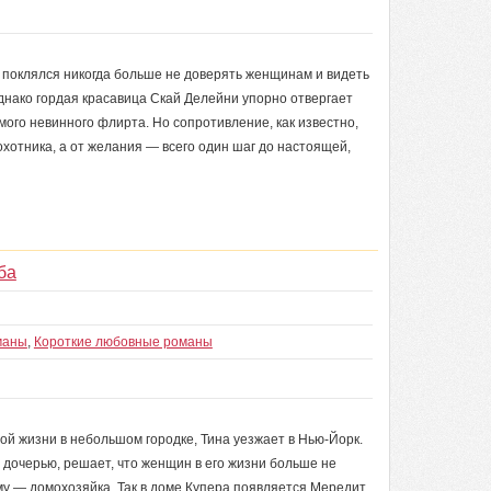
, поклялся никогда больше не доверять женщинам и видеть
днако гордая красавица Скай Делейни упорно отвергает
мого невинного флирта. Но сопротивление, как известно,
хотника, а от желания — всего один шаг до настоящей,
ба
маны
,
Короткие любовные романы
й жизни в небольшом городке, Тина уезжает в Нью-Йорк.
 дочерью, решает, что женщин в его жизни больше не
ему — домохозяйка. Так в доме Купера появляется Мередит