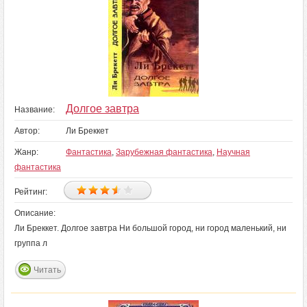
Долгое завтра
Название:
Автор:
Ли Бреккет
Жанр:
Фантастика
,
Зарубежная фантастика
,
Научная
фантастика
Рейтинг:
Описание:
Ли Бреккет. Долгое завтра Ни большой город, ни город маленький, ни
группа л
Читать