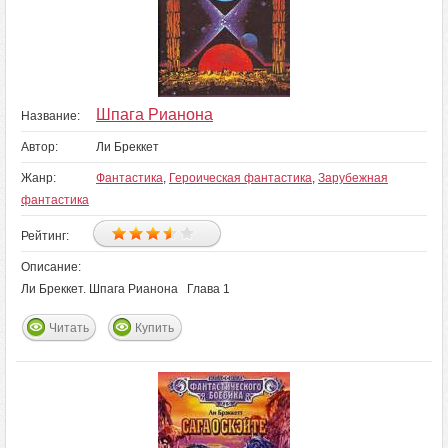
Шпага Рианона
Название:
Автор:
Ли Бреккет
Жанр:
Фантастика
,
Героическая фантастика
,
Зарубежная
фантастика
Рейтинг:
Описание:
Ли Бреккет. Шпага Рианона Глава 1
Читать
Купить