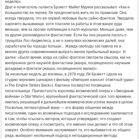
неделю».
Друг и почитатель таланта Брэкетт Майкл Муркок рассказывал: «Как и
большинство ее героев, Ли предпочитала жить не по правилам. Она
всегда твердила, что ее первой любовью было сайнс-фэнтези. Твердила
нарочито вызывающе, хотя платили за работы в этом жанре куда
меньше, чем за прочие публикации в палп-журналах. Меньше даже, чем
за другие разновидности фантастики. Если бы она решила писать о
трущобах Лос-Анджелеса, а не о закоулках космических далей, она
заработала бы гораздо больше... Жажда свободы заставила ее и
многих других современников выбрать менее прибыльный жанр». И
далее: «Было время, когда на сайнс-фэнтези смотрели свысока, как на
внебрачное дитя научной фантастики (жанра, посвященного научным
догадкам) и фэнтези (жанра, посвященного магии)».
За несколько недель до кончины, в 1978 году, Ли Брэкетт сдала на
студию черновик сценария к фильму «Империя наносит ответный удар»
(«The Empire Strikes Back»). Картина посмертно посвящена
писательнице. Причастность королевы космической оперы к «Звездным
войнам» («Star Wars»), крупнейшей фантастической саге того времени,
явилась решающей в дальнейшем коммерческом успехе жанра в целом.
Поскольку литературный жанр — это форма общения между
писателями, один из возможных подходов к исследованию заключается
в том, чтобы отыскать авторов, которые утверждают, что создают
космическую оперу, и посмотреть, что именно они делают и что об этом
говорят. Особого внимания заслуживают те, кто выбивается из общего
ряда, выбирает необычный подход и нетрадиционные методы