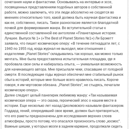
сочетания науки и фантастики. Основываясь на интервью и эссе,
посвященных представлениям подобных авторов о собственной
работе, можно заключить, что эти люди абсолютно не сходятся во
мнениях относительно того, какой должна быть научная фантастика и
как ее, собственно, писать. Такое разногласие является благодатной
почвой для формирования жанра. Во вступительной статье к
единственной составленной ею антологии «Планетарные истории.
Лучшее. Выпуск № 1» («The Best of Planet Stories №1») Ли Брэкетт
заявила, что пишет космическую оперу: «В течение пятнадцати лет, с
1940 по 1955 год, когда журнал не выходил, мои отношения с
издателями „Planet Stories" складывались так хорошо, как можно только
мечтать. Мне была предоставлена испытательная площадка, где я
пробовала свои силы и набиралась опыта, — уникальная возможность
для начинающего автора. Мне присылали чеки, спасавшие от голодной
смерти. В последующие годы журнал обеспечил мне стабильный рынок
сбыта историй, которые мне больше всего нравилось писать. Короче
говоря, я им чертовски обязана. „Planet Stories", не стыдясь, печатали
космическую оперу».
Далее следует целый панегирик любимому жанру: «Так называемая
космическая опера — это сказка, героический эпос о нашем месте в
истории. Еще несколько лет назад Циолковского называли фантазером.
Годдард, гений, опередивший свое время, должен был притворяться,
что его ракеты предназначены для исследования верхних слоев
атмосферы, просто потому, что опасался произносить слово „космос".
Важные шишки, у которых мозги в заднем кармане, продолжали сидеть