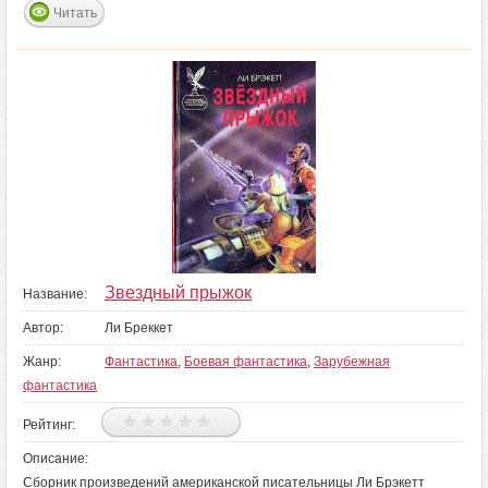
Читать
Звездный прыжок
Название:
Автор:
Ли Бреккет
Жанр:
Фантастика
,
Боевая фантастика
,
Зарубежная
фантастика
Рейтинг:
Описание:
Сборник произведений американской писательницы Ли Брэкетт