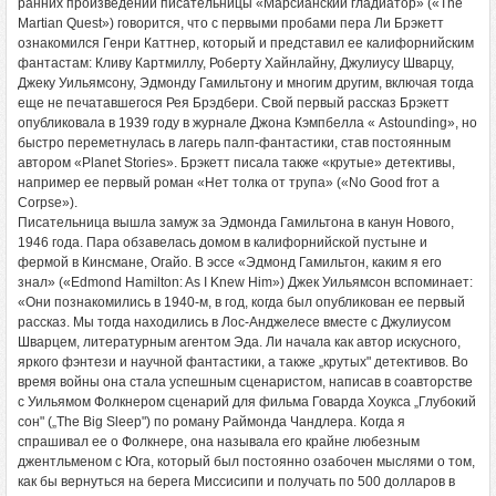
ранних произведений писательницы «Марсианский гладиатор» («The
Martian Quest») говорится, что с первыми пробами пера Ли Брэкетт
ознакомился Генри Каттнер, который и представил ее калифорнийским
фантастам: Кливу Картмиллу, Роберту Хайнлайну, Джулиусу Шварцу,
Джеку Уильямсону, Эдмонду Гамильтону и многим другим, включая тогда
еще не печатавшегося Рея Брэдбери. Свой первый рассказ Брэкетт
опубликовала в 1939 году в журнале Джона Кэмпбелла « Astounding», но
быстро переметнулась в лагерь палп-фантастики, став постоянным
автором «Planet Stories». Брэкетт писала также «крутые» детективы,
например ее первый роман «Нет толка от трупа» («No Good froт a
Corpse»).
Писательница вышла замуж за Эдмонда Гамильтона в канун Нового,
1946 года. Пара обзавелась домом в калифорнийской пустыне и
фермой в Кинсмане, Огайо. В эссе «Эдмонд Гамильтон, каким я его
знал» («Edmond Hamilton: As I Knew Him») Джек Уильямсон вспоминает:
«Они познакомились в 1940-м, в год, когда был опубликован ее первый
рассказ. Мы тогда находились в Лос-Анджелесе вместе с Джулиусом
Шварцем, литературным агентом Эда. Ли начала как автор искусного,
яркого фэнтези и научной фантастики, а также „крутых" детективов. Во
время войны она стала успешным сценаристом, написав в соавторстве
с Уильямом Фолкнером сценарий для фильма Говарда Хоукса „Глубокий
сон" („The Big Sleep") по роману Раймонда Чандлера. Когда я
спрашивал ее о Фолкнере, она называла его крайне любезным
джентльменом с Юга, который был постоянно озабочен мыслями о том,
как бы вернуться на берега Миссисипи и получать по 500 долларов в