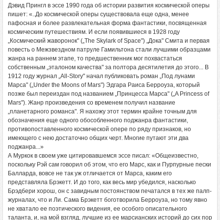
Дэвид Прингл в эссе 1990 года об истории развития космической оперы
пишет: «..До космической оперы существовала еще одна, менее
пафосная и более развлекательная форма фантастики, посвященная
космическим путешествиям. И если появившиеся в 1928 году
„Космический жаворонок" („The Skylark of Space") „Дока" Смита и первая
повесть о Межзвездном патруле Гамильтона стали лучшими образцами
жанра на раннем этапе, то предшественник мог похвастаться
собственным „эталоном качества" за полтора десятилетия до этого... В
1912 году журнал „All-Story" начал публиковать роман „Под лунами
Марса" („Under the Moons of Mars") Эдгара Раиса Берроуза, который
позже был переиздан под названием „Принцесса Марса" („A Princess of
Mars"). Жанр произведения со временем получил название
„планетарного романса". Я нахожу этот термин крайне точным для
обозначения еще одного обособленного поджанра фантастики,
противопоставленного космической опере по ряду признаков, но
имеющего с нею достаточно общих черт. Многие путают эти два
поджанра...»
А Муркок в своем уже цитировавшемся эссе писал: «Общеизвестно,
поскольку Рэй сам говорил об этом, что его Марс, как и Пурпурные пески
Балларда, вовсе не так уж отличается от Марса, каким его
представляла Брэкетт. И до того, как весь мир убедился, насколько
Брэдбери хорош, он с завидным постоянством печатался в тех же палп-
журналах, что и Ли. Сама Брэкетт боготворила Берроуза, но тому явно
не хватало ее поэтического видения, ее особого описательного
таланта, и, на мой взгляд, лучшие из ее марсианских историй до сих пор