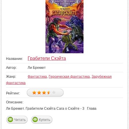
Грабители Скэйта
Название:
Автор:
Ли Бреккет
Жанр:
Фантастика
,
Героическая фантастика
,
Зарубежная
фантастика
Рейтинг:
Описание:
Ли Бреккет. Грабители Скэйта Сага о Скэйте - 3 Глава
Читать
Купить