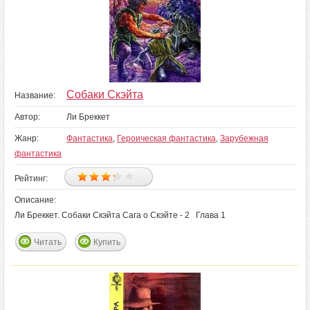
Собаки Скэйта
Название:
Автор:
Ли Бреккет
Жанр:
Фантастика
,
Героическая фантастика
,
Зарубежная
фантастика
Рейтинг:
Описание:
Ли Бреккет. Собаки Скэйта Сага о Скэйте - 2 Глава 1
Читать
Купить