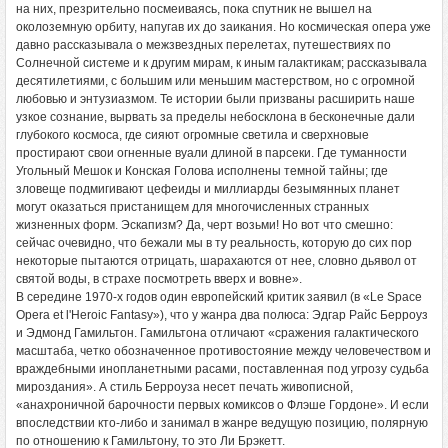
на них, презрительно посмеиваясь, пока спутник не вышел на
околоземную орбиту, напугав их до заикания. Но космическая опера уже
давно рассказывала о межзвездных перелетах, путешествиях по
Солнечной системе и к другим мирам, к иным галактикам; рассказывала
десятилетиями, с большим или меньшим мастерством, но с огромной
любовью и энтузиазмом. Те истории были призваны расширить наше
узкое сознание, вырвать за пределы небосклона в бесконечные дали
глубокого космоса, где сияют огромные светила и сверхновые
простирают свои огненные вуали длиной в парсеки. Где туманности
Угольный Мешок и Конская Голова исполнены темной тайны; где
зловеще подмигивают цефеиды и миллиарды безымянных планет
могут оказаться пристанищем для многочисленных странных
жизненных форм. Эскапизм? Да, черт возьми! Но вот что смешно:
сейчас очевидно, что бежали мы в ту реальность, которую до сих пор
некоторые пытаются отрицать, шарахаются от нее, словно дьявол от
святой воды, в страхе посмотреть вверх и вовне».
В середине 1970-х годов один европейский критик заявил (в «Le Space
Opera et l'Heroic Fantasy»), что у жанра два полюса: Эдгар Райc Берроуз
и Эдмонд Гамильтон. Гамильтона отличают «сражения галактического
масштаба, четко обозначенное противостояние между человечеством и
враждебными инопланетными расами, поставленная под угрозу судьба
мироздания». А стиль Берроуза несет печать живописной,
«анахроничной барочности первых комиксов о Флэше Гордоне». И если
впоследствии кто-либо и занимал в жанре ведущую позицию, полярную
по отношению к Гамильтону, то это Ли Брэкетт.