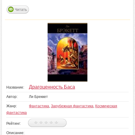
Читать
Драгоценность Баса
Название:
Автор:
Ли Бреккет
Жанр:
Фантастика
,
Зарубежная фантастика
,
Космическая
фантастика
Рейтинг:
Описание: