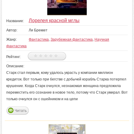
Лорелея красной мглы
Название:
Автор:
Ли Бреккет
Жанр:
Фантастика
,
Зарубежная фантастика
,
Научная
фантастика
Рейтинг:
Описание:
Старк стал первым, кому удалось украсть у компании миллион
кредиток. Вот только при бегстве с добычей корабль Старка потерпел
крушение. Когда Старк очнулся, незнакомая женщина предложила
переместить его сознание в новое тело, потому что Старк умирал. Вот
только очнулся он с ошейником и на цепи
Читать