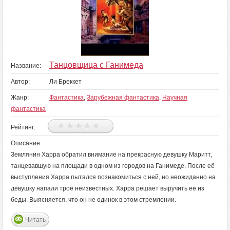
Танцовщица с Ганимеда
Название:
Автор:
Ли Бреккет
Жанр:
Фантастика
,
Зарубежная фантастика
,
Научная
фантастика
Рейтинг:
Описание:
Землянин Харра обратил внимание на прекрасную девушку Маритт,
танцевавшую на площади в одном из городов на Ганимеде. После её
выступления Харра пытался познакомиться с ней, но неожиданно на
девушку напали трое неизвестных. Харра решает выручить её из
беды. Выясняется, что он не одинок в этом стремлении.
Читать