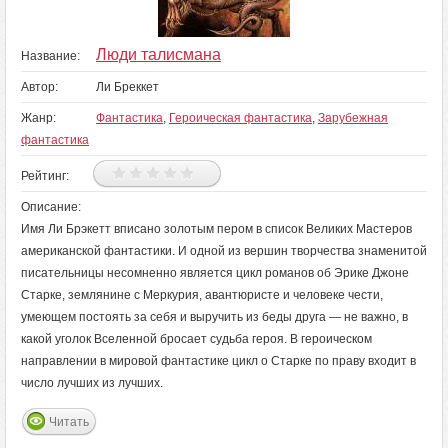
Люди талисмана
Название:
Автор:
Ли Бреккет
Жанр:
Фантастика
,
Героическая фантастика
,
Зарубежная
фантастика
Рейтинг:
Описание:
Имя Ли Брэкетт вписано золотым пером в список Великих Мастеров
американской фантастики. И одной из вершин творчества знаменитой
писательницы несомненно является цикл романов об Эрике Джоне
Старке, землянине с Меркурия, авантюристе и человеке чести,
умеющем постоять за себя и выручить из беды друга — не важно, в
какой уголок Вселенной бросает судьба героя. В героическом
направлении в мировой фантастике цикл о Старке по праву входит в
число лучших из лучших.
Читать