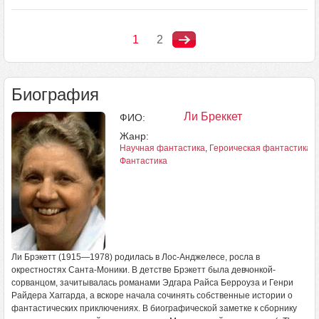
1
2
Биография
Ли Бреккет
ФИО:
Жанр:
Научная фантастика
,
Героическая фантастика
,
Фантастика
Ли Брэкетт (1915—1978) родилась в Лос-Анджелесе, росла в
окрестностях Санта-Моники. В детстве Брэкетт была девчонкой-
сорванцом, зачитывалась романами Эдгара Райса Берроуза и Генри
Райдера Хаггарда, а вскоре начала сочинять собственные истории о
фантастических приключениях. В биографической заметке к сборнику