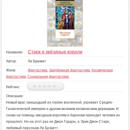
Старк и звёздные короли
Название:
Автор:
Ли Бреккет
Жанр:
Фантастика
,
Зарубежная фантастика
,
Космическая
фантастика
,
Социальная фантастика
Рейтинг:
Описание:
Новый враг, пришедший из глубин вселенной, угрожает Средне-
Галактической империи и другим великим космическим державам. И
снова на помощь звездным королям и баронам приходит человек из
прошлого. Но на этот раз не Джон Гордон, а Эрик Джон Старк,
любимый персонаж Ли Брэкетт.