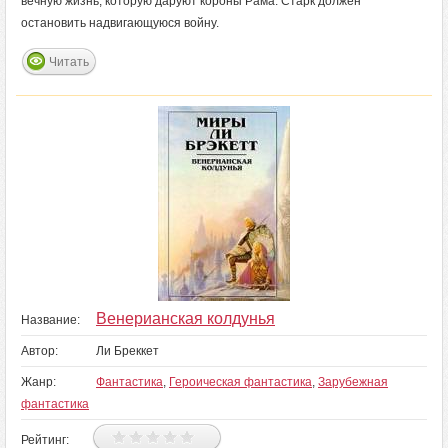
вечную жизнь, которую даруют короны Рама. Старк должен
остановить надвигающуюся войну.
Читать
Венерианская колдунья
Название:
Автор:
Ли Бреккет
Жанр:
Фантастика
,
Героическая фантастика
,
Зарубежная
фантастика
Рейтинг: