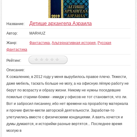
Детище архангела Азраила
Название:
Автор:
MARHUZ
Жанр:
Фантастика
,
Альтернативная история
,
Русская
фантастика
Рейтинг:
Описание:
К сожалению, в 2012 году у меня вырубилось правое плечо. Тяжести,
даже мебель, таскать больше не могу, а на офисную лёгкую работу не
берут по возрасту и образу жизни. Никому не нужны поседевшие
пожилые старики-бомжи - имидж у офисов не тот становится, что ли.
Вот и забросил писанину, ибо нет времени на проработку материала
и прочие фигли-мигли авторской деятельности. Заработки-то
улетучились вместе с физическими кондициями. А ваять хочется и
думы думаются, и историйки разные вертятся... Последнее время
мозгую в