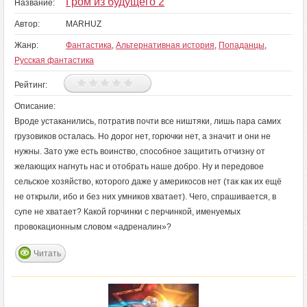
Гром из будущего 2
Название:
Автор:
MARHUZ
Жанр:
Фантастика
,
Альтернативная история
,
Попаданцы
,
Русская фантастика
Рейтинг:
Описание:
Вроде устаканились, потратив почти все ништяки, лишь пара самих
грузовиков осталась. Но дорог нет, горючки нет, а значит и они не
нужны. Зато уже есть воинство, способное защитить отчизну от
желающих нагнуть нас и отобрать наше добро. Ну и передовое
сельское хозяйство, которого даже у америкосов нет (так как их ещё
не открыли, ибо и без них умников хватает). Чего, спрашивается, в
супе не хватает? Какой горчинки с перчинкой, именуемых
провокационным словом «адреналин»?
Читать