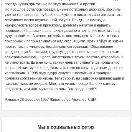
поезда нужно прыгать не по ходу движения, а против...
Но прошлое осталось позади, а ныне потихоньку доживаю, ибо силы
уже не те и энергии поубавилось. Чую, что писательская интрига - это
лебединая песня неугомонной натуры. Придти из ниоткуда,
накуролесить вопреки принятому, дописать начатое и наваять
продолжений, а там и на пенсию, к домино и поучению всех, кто под
руку попадётся. Главное, не забыть покомандовать на собственных
похоронах и поприкалываться над скорбящими. Хрен я уйду из жизни
просто так, по-мирному, без финальной эскапады! Образование
среднее, служба в армии, трудовую деятельность начинал простым
электромехаником... Прост, как ситцевые трусы, поэтому откровенен и
не умею врать. Да и не хочу, так как лень запоминать где, когда и что
соврал. И никому ничего доказывать тоже не хочу - я давным-давно не
честолюбив. В 1995 году, сдуру, сунулся в поклитику и проиграл,
поломав собственную жизнь. Теперь живу на задворках цивилизации и
никаких чудес не ожидаю. Мне, всю жизнь, проще было их самому
создавать, чем ждать у моря погоды. Вот вроде и всё?
Родился 28 февраля 1957 Живет в Лос-Анжелес, США
Мы в социальных сетях