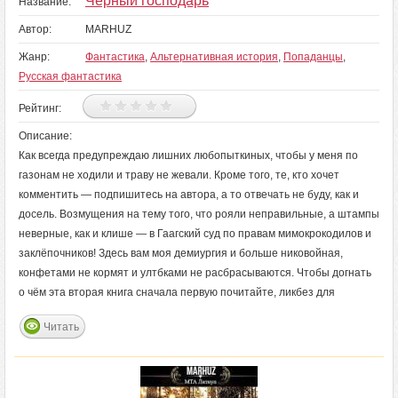
Чёрный господарь
Название:
Автор:
MARHUZ
Жанр:
Фантастика
,
Альтернативная история
,
Попаданцы
,
Русская фантастика
Рейтинг:
Описание:
Как всегда предупреждаю лишних любопыткиных, чтобы у меня по
газонам не ходили и траву не жевали. Кроме того, те, кто хочет
комментить — подпишитесь на автора, а то отвечать не буду, как и
досель. Возмущения на тему того, что рояли неправильные, а штампы
неверные, как и клише — в Гаагский суд по правам мимокрокодилов и
заклёпочников! Здесь вам моя демиургия и больше никовойная,
конфетами не кормят и ултбками не расбрасываются. Чтобы догнать
о чём эта вторая книга сначала первую почитайте, ликбез для
Читать