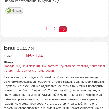
но это же естественно, ты мужчина и д
Читать
1
2
Биография
MARHUZ
ФИО:
Жанр:
Попаданцы
,
Приключения
,
Фантастика
,
Русская фантастика
,
Альтернатив
история
,
Исторические приключения
Ежели я автор - то здесь обо мне! За 56 лет жизни многое перевидал и
во многом поучаствовал самолично. А что делать, если не могу жить, как
нормальные, взвешенные адекваты? Всё время так и тянет проверить
соответствие "истин" и реалий. Такого надыбал, что можно ещё одну
книгу написать - "В мире заблуждений и мифов". Типа того, что если из
избы мусор не выносить, то там всё начинает гнить и организуется
гадюшник. А ведь люди советуют... Мол, стерпится-слюбится, а оно
годами не стерпливается, а иногда и кухонным ножом кончается! Да и с