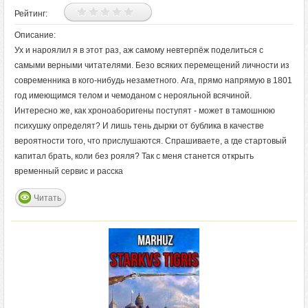
Рейтинг:
Описание:
Ух и нароялил я в этот раз, аж самому невтерпёж поделиться с
самыми верными читателями. Безо всяких перемещений личности из
современника в кого-нибудь незаметного. Ага, прямо напрямую в 1801
год имеющимся телом и чемоданом с нерояльной всячиной.
Интересно же, как хроноаборигены поступят - может в тамошнюю
психушку определят? И лишь тень дырки от бублика в качестве
вероятности того, что прислушаются. Спрашиваете, а где стартовый
капитал брать, коли без рояля? Так с меня станется открыть
временный сервис и расска
Читать