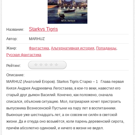
Starkvs Tigris
Название:
Автор:
MARHUZ
Жанр:
Фантастика
,
Альтернативная история
,
Попаданцы
,
Русская фантастика
Рейтинг:
Описание:
MARHUZ (Анатолий Егоров). Starkvs Tigris Старко – 1 Глава первая
Князя Андрея Андреевича Легостаева, в кои-то веки, навестил его
старый друг дьякон Василий. Конечно, как положено, сначала
списался, объяснив ситуацию. Мол, патриархия хочет пристроить
выпускника Вознесенской Пустыни на пару лет в воспитанники.
Вьюноше уже шестнадцать лет, а он совсем не силён в светской
жизни. Да и откуда оно возьмётся, коли парень деревенский сирота,
причём абсолютно одинокий, и ничего в жизни не видел.