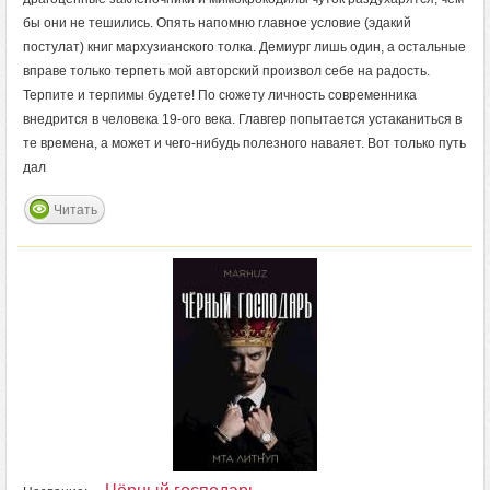
бы они не тешились. Опять напомню главное условие (эдакий
постулат) книг мархузианского толка. Демиург лишь один, а остальные
вправе только терпеть мой авторский произвол себе на радость.
Терпите и терпимы будете! По сюжету личность современника
внедрится в человека 19-ого века. Главгер попытается устаканиться в
те времена, а может и чего-нибудь полезного наваяет. Вот только путь
дал
Читать