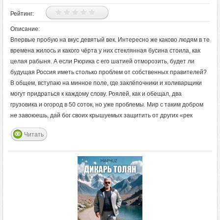
Рейтинг:
Описание:
Впервые пробую на вкус девятый век. Интересно же каково людям в те
времена жилось и какого чёрта у них стеклянная бусина стоила, как
целая рабыня. А если Рюрика с его шатией отморозить, будет ли
будущая Россия иметь столько проблем от собственных правителей?
В общем, вступаю на минное поле, где заклёпочники и холиварщики
могут придраться к каждому слову. Роялей, как и обещал, два
грузовика и огород в 50 соток, но уже проблемы. Мир с таким добром
не завоюешь, дай бог своих крышуемых защитить от других «рек
Читать