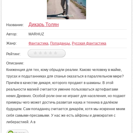
Дикарь Толян
Название:
Автор:
MARHUZ
Жанр:
Фантастика
,
Попаданцы
,
Русская фантастика
Рейтинг:
Описание:
Книженция для тех, кому обрыдли реалии. Каково человеку в майке,
трусах и подштанниках для спанья оказаться в параллельном мире?
Причём в качестве дикаря, которого продают в шаманы. В этой
реальности магией считается умение пользоваться артефактами
неких Древних. Особой роли они не играют для населения, но подают
примеры чего может достичь развитая наука и техника в далёком
будущем. Сам попаданец считается дикарём, хотя мы искренне мним
себя самыми-пресамыми. У нас же есть айфоны и демократия с
либерастией. А в