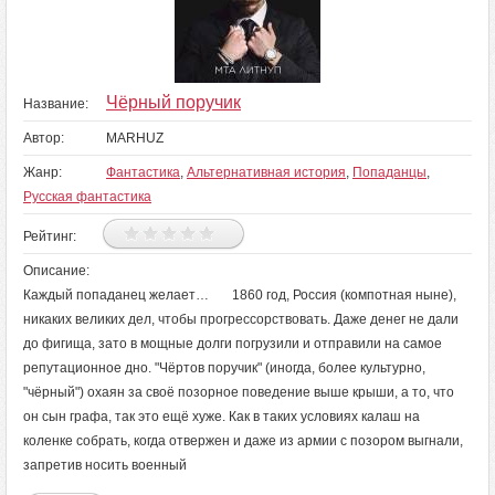
Чёрный поручик
Название:
Автор:
MARHUZ
Жанр:
Фантастика
,
Альтернативная история
,
Попаданцы
,
Русская фантастика
Рейтинг:
Описание:
Каждый попаданец желает… 1860 год, Россия (компотная ныне),
никаких великих дел, чтобы прогрессорствовать. Даже денег не дали
до фигища, зато в мощные долги погрузили и отправили на самое
репутационное дно. "Чёртов поручик" (иногда, более культурно,
"чёрный") охаян за своё позорное поведение выше крыши, а то, что
он сын графа, так это ещё хуже. Как в таких условиях калаш на
коленке собрать, когда отвержен и даже из армии с позором выгнали,
запретив носить военный