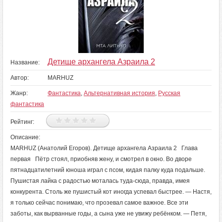
Детище архангела Азраила 2
Название:
Автор:
MARHUZ
Жанр:
Фантастика
,
Альтернативная история
,
Русская
фантастика
Рейтинг:
Описание:
MARHUZ (Анатолий Егоров). Детище архангела Азраила 2 Глава
первая Пётр стоял, приобняв жену, и смотрел в окно. Во дворе
пятнадцатилетний юноша играл с псом, кидая палку куда подальше.
Пушистая лайка с радостью моталась туда-сюда, правда, имея
конкурента. Столь же пушистый кот иногда успевал быстрее. — Настя,
я только сейчас понимаю, что прозевал самое важное. Все эти
заботы, как вырванные годы, а сына уже не увижу ребёнком. — Петя,