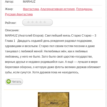
Автор:
MARHUZ
Жанр:
Фантастика
,
Альтернативная история
,
Попаданцы
,
Русская фантастика
Рейтинг:
Описание:
MARHUZ (Анатолий Егоров). Светлейший князь Старко Старко – 3
Глава 1 Двадцать седьмой день рождения радовал подарками,
здравицами и весельем. Старко пел своим гостям песенки и даже
танцевал с любимой женой. Нелюбимых жён, как и любимых
любовниц, у него не было. Зато было своё царство-государство,
верные друзья и недавно родившийся сын. А ещё — лучшая в мире
береговая оборона, о которую даже флоты великих держав обломают
зубы, если сунутся. Хотя дураков пока не находилось,
Читать