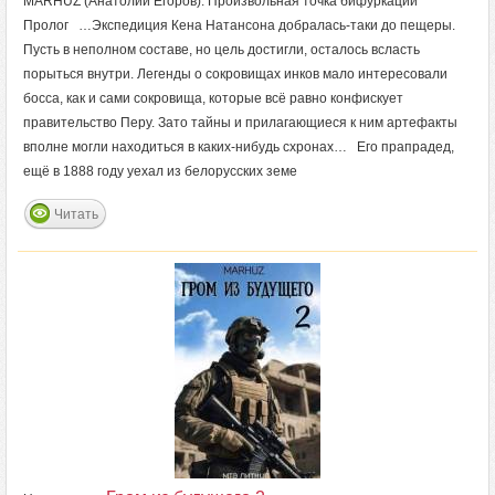
MARHUZ (Анатолий Егоров). Произвольная точка бифуркации
Пролог …Экспедиция Кена Натансона добралась-таки до пещеры.
Пусть в неполном составе, но цель достигли, осталось всласть
порыться внутри. Легенды о сокровищах инков мало интересовали
босса, как и сами сокровища, которые всё равно конфискует
правительство Перу. Зато тайны и прилагающиеся к ним артефакты
вполне могли находиться в каких-нибудь схронах… Его прапрадед,
ещё в 1888 году уехал из белорусских земе
Читать