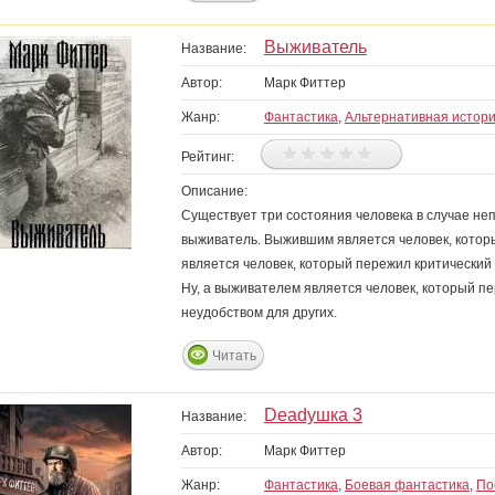
Выживатель
Название:
Автор:
Марк Фиттер
Жанр:
Фантастика
,
Альтернативная истор
Рейтинг:
Описание:
Существует три состояния человека в случае н
выживатель. Выжившим является человек, котор
является человек, который пережил критический
Ну, а выживателем является человек, который пе
неудобством для других.
Читать
Deadушка 3
Название:
Автор:
Марк Фиттер
Жанр:
Фантастика
,
Боевая фантастика
,
По