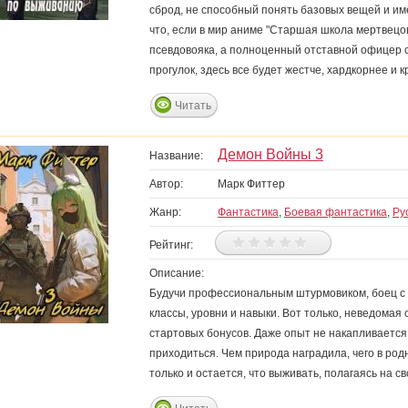
сброд, не способный понять базовых вещей и име
что, если в мир аниме "Старшая школа мертвец
псевдовояка, а полноценный отставной офицер 
прогулок, здесь все будет жестче, хардкорнее и 
Читать
Демон Войны 3
Название:
Автор:
Марк Фиттер
Жанр:
Фантастика
,
Боевая фантастика
,
Ру
Рейтинг:
Описание:
Будучи профессиональным штурмовиком, боец с по
классы, уровни и навыки. Вот только, неведомая
стартовых бонусов. Даже опыт не накапливается, 
приходиться. Чем природа наградила, чего в родн
только и остается, что выживать, полагаясь на св