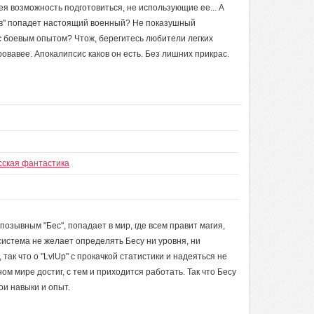
я возможность подготовиться, не использующие ее... А
ов" попадет настоящий военный? Не показушный
с боевым опытом? Чтож, берегитесь любители легких
кровавее. Апокалипсис каков он есть. Без лишних прикрас.
сская фантастика
зывным "Бес", попадает в мир, где всем правит магия,
 система не желает определять Бесу ни уровня, ни
так что о "LvlUp" с прокачкой статистики и надеяться не
ом мире достиг, с тем и приходится работать. Так что Бесу
ои навыки и опыт.