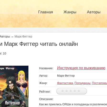
Главная
Жанры
Авторы
→
Авторы
Марк Фиттер
и Марк Фиттер читать онлайн
г: 10
Инструкция по выживанию
Название:
Автор:
Марк Фиттер
Жанр:
Фантастика
,
Попаданцы
,
Постапока
Рейтинг:
Описание:
Как же приелись ОЯШи и попаданцы в различное