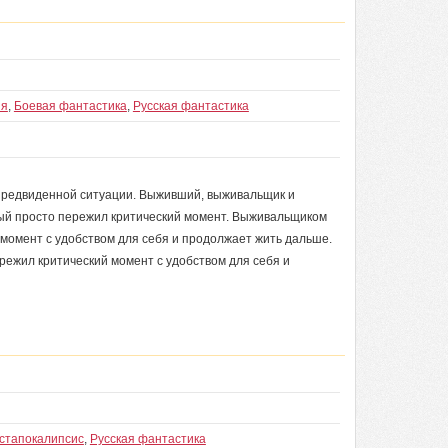
ия
,
Боевая фантастика
,
Русская фантастика
епредвиденной ситуации. Выживший, выживальщик и
ый просто пережил критический момент. Выживальщиком
 момент с удобством для себя и продолжает жить дальше.
режил критический момент с удобством для себя и
стапокалипсис
,
Русская фантастика