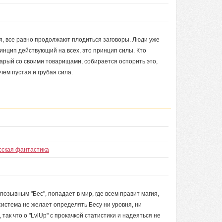
ия, все равно продолжают плодиться заговоры. Люди уже
ринцип действующий на всех, это принцип силы. Кто
Старый со своими товарищами, собирается оспорить это,
 чем пустая и грубая сила.
сская фантастика
зывным "Бес", попадает в мир, где всем правит магия,
 система не желает определять Бесу ни уровня, ни
так что о "LvlUp" с прокачкой статистики и надеяться не