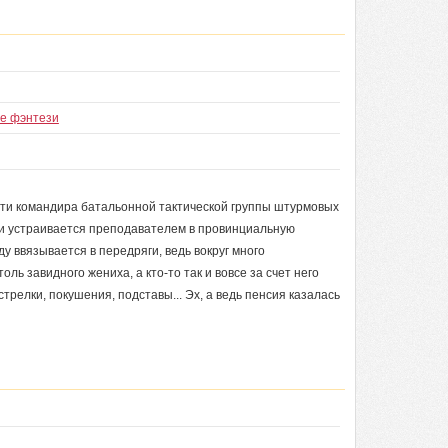
ое фэнтези
сти командира батальонной тактической группы штурмовых
 и устраивается преподавателем в провинциальную
у ввязывается в передряги, ведь вокруг много
ль завидного жениха, а кто-то так и вовсе за счет него
релки, покушения, подставы... Эх, а ведь пенсия казалась