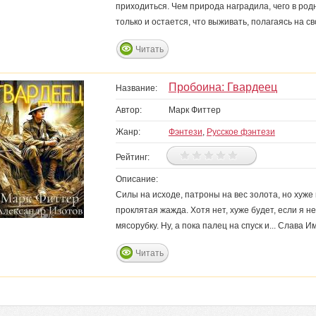
приходиться. Чем природа наградила, чего в родн
только и остается, что выживать, полагаясь на св
Читать
Пробоина: Гвардеец
Название:
Автор:
Марк Фиттер
Жанр:
Фэнтези
,
Русское фэнтези
Рейтинг:
Описание:
Силы на исходе, патроны на вес золота, но хуже 
проклятая жажда. Хотя нет, хуже будет, если я не
мясорубку. Ну, а пока палец на спуск и... Слава И
Читать