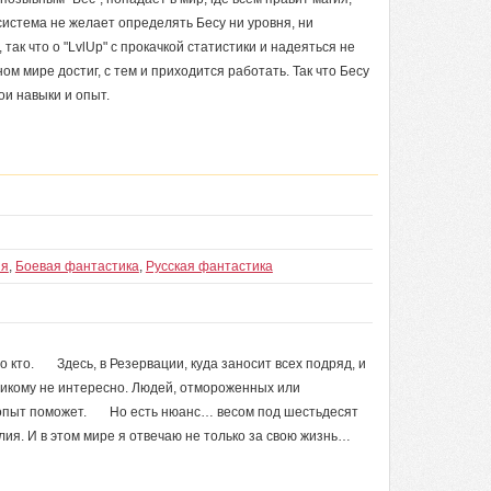
 система не желает определять Бесу ни уровня, ни
так что о "LvlUp" с прокачкой статистики и надеяться не
ом мире достиг, с тем и приходится работать. Так что Бесу
ои навыки и опыт.
ия
,
Боевая фантастика
,
Русская фантастика
о кто. Здесь, в Резервации, куда заносит всех подряд, и
никому не интересно. Людей, отмороженных или
й опыт поможет. Но есть нюанс… весом под шестьдесят
ия. И в этом мире я отвечаю не только за свою жизнь…