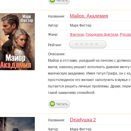
Читать
Майор. Академия
Название:
Автор:
Марк Фиттер
Жанр:
Фэнтези
,
Городское фэнтези
,
Русск
Рейтинг:
Описание:
Майор в отставке, ушедший на пенсию с должно
магов, наконец решает исполнить давнюю мечту
магическую академию. Имея титул Графа, он с ход
простолюдинок что желают заполучить в мужья сто
пытается решить личные проблемы. Драки, перест
такой заманчиво спокойной.
Читать
Deadушка 2
Название:
Автор:
Марк Фиттер