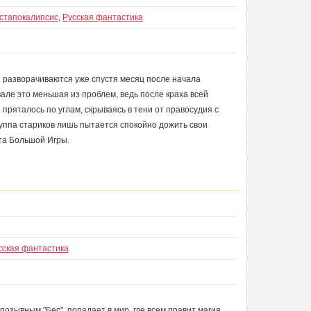
стапокалипсис
,
Русская фантастика
 разворачиваются уже спустя месяц после начала
але это меньшая из проблем, ведь после краха всей
 пряталось по углам, скрываясь в тени от правосудия с
руппа стариков лишь пытается спокойно дожить свои
кта Большой Игры.
сская фантастика
зывным "Бес", попадает в мир, где всем правит магия,