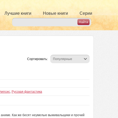
Лучшие книги
Новые книги
Серии
Сортировать:
липсис
,
Русская фантастика
 аниме. Как же бесят неумелые выживальщики и прочий