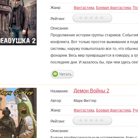
Жанр:
Фантастика
,
Боевая фантастика
,
По
Рейтинг:
Описание:
Продолжение истории группы стариков. События
конфликта. Вот только простое выживание в подв
системы, наружу повыползало все то, что обычно
фонарем. Весь мир превращается в гоморру, а г
последние дни. И казалось бы, при чем здесь се
Читать
Демон Войны 2
Название:
Автор:
Марк Фиттер
Жанр:
Фантастика
,
Боевая фантастика
,
Ру
Рейтинг:
Описание:
Будучи профессиональным штурмовиком, боец с по