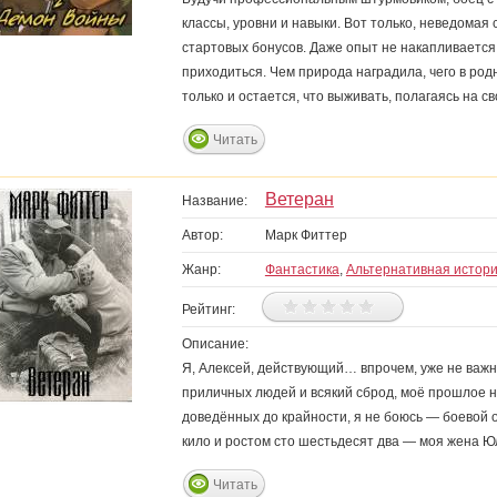
классы, уровни и навыки. Вот только, неведомая
стартовых бонусов. Даже опыт не накапливается, 
приходиться. Чем природа наградила, чего в родн
только и остается, что выживать, полагаясь на св
Читать
Ветеран
Название:
Автор:
Марк Фиттер
Жанр:
Фантастика
,
Альтернативная истор
Рейтинг:
Описание:
Я, Алексей, действующий… впрочем, уже не важн
приличных людей и всякий сброд, моё прошлое 
доведённых до крайности, я не боюсь — боево
кило и ростом сто шестьдесят два — моя жена Юл
Читать