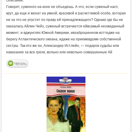
Описание:
Говорят, суженого на коне не объедешь. А что, если суженый нагл,
крут, да еще и женат на умной, красивой и расчетливой особе, которая
ни за что не упустит по праву ей принадлежащего? Однако где бы ни
оказалась Айлин Чейз, суженый встречается ейвсамый неожиданный
момент: и вджунглях Южной Америки, ивзаброшенном коттедже на
берегу Атлантического океана, идаже на приемевдоме собственной
сестры. Так кто же он, Александер Истлейн, — подарок судьбы или
наказание за все грехи, вольно или невольно совершенные Ай
Читать