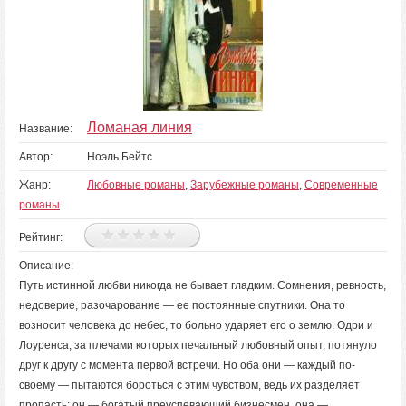
Ломаная линия
Название:
Автор:
Ноэль Бейтс
Жанр:
Любовные романы
,
Зарубежные романы
,
Современные
романы
Рейтинг:
Описание:
Путь истинной любви никогда не бывает гладким. Сомнения, ревность,
недоверие, разочарование — ее постоянные спутники. Она то
возносит человека до небес, то больно ударяет его о землю. Одри и
Лоуренса, за плечами которых печальный любовный опыт, потянуло
друг к другу с момента первой встречи. Но оба они — каждый по-
своему — пытаются бороться с этим чувством, ведь их разделяет
пропасть: он — богатый преуспевающий бизнесмен, она —