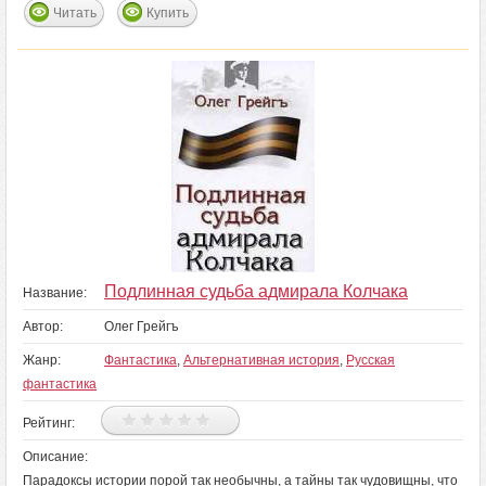
Читать
Купить
Подлинная судьба адмирала Колчака
Название:
Автор:
Олег Грейгъ
Жанр:
Фантастика
,
Альтернативная история
,
Русская
фантастика
Рейтинг:
Описание:
Парадоксы истории порой так необычны, а тайны так чудовищны, что