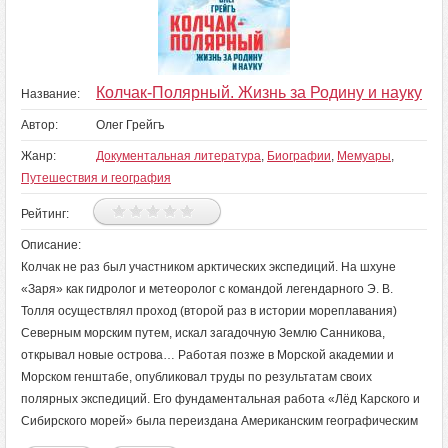
Колчак-Полярный. Жизнь за Родину и науку
Название:
Автор:
Олег Грейгъ
Жанр:
Документальная литература
,
Биографии
,
Мемуары
,
Путешествия и география
Рейтинг:
Описание:
Колчак не раз был участником арктических экспедиций. На шхуне
«Заря» как гидролог и метеоролог с командой легендарного Э. В.
Толля осуществлял проход (второй раз в истории мореплавания)
Северным морским путем, искал загадочную Землю Санникова,
открывал новые острова… Работая позже в Морской академии и
Морском генштабе, опубликовал труды по результатам своих
полярных экспедиций. Его фундаментальная работа «Лёд Карского и
Сибирского морей» была переиздана Американским географическим