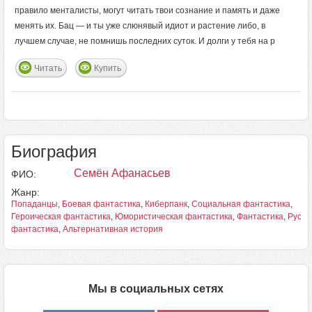
правило менталисты, могут читать твои сознание и память и даже
менять их. Бац — и ты уже слюнявый идиот и растение либо, в
лучшем случае, не помнишь последних суток. И долги у тебя на р
Читать
Купить
Биография
Семён Афанасьев
ФИО:
Жанр:
Попаданцы
,
Боевая фантастика
,
Киберпанк
,
Социальная фантастика
,
Героическая фантастика
,
Юмористическая фантастика
,
Фантастика
,
Русск
фантастика
,
Альтернативная история
Мы в социальных сетях