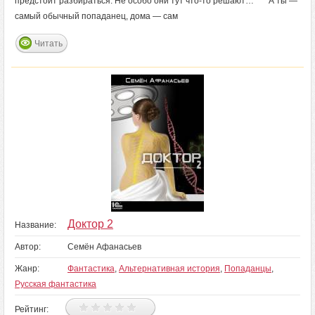
предстоит разбираться. Не особо они тут что-то решают… А ты —
самый обычный попаданец, дома — сам
Читать
Доктор 2
Название:
Автор:
Семён Афанасьев
Жанр:
Фантастика
,
Альтернативная история
,
Попаданцы
,
Русская фантастика
Рейтинг: