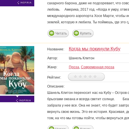
сахарного барона, даже не подозревает, что сов
любовь. Америка, 2017 год. «Когда я умру, отве
международного аэропорта Хосе Марти, чтобы и
землей, которую я любила. Ты поймешь, где это 
Читать
Купить
Когда мы покинули Кубу
Название:
Автор:
Шанель Клитон
Жанр:
Проза
,
Современная проза
Рейтинг:
Описание:
Шанель Клитон переносит нас на Кубу – Остров 
брызгами океана и всегда светит солнце. Беат
забрала у нее все. Она не знает, что будет завтр
вернуть свою жизнь. Это ее история. Красивая, 
том, на что мы готовы пойти, чтобы вернуться до