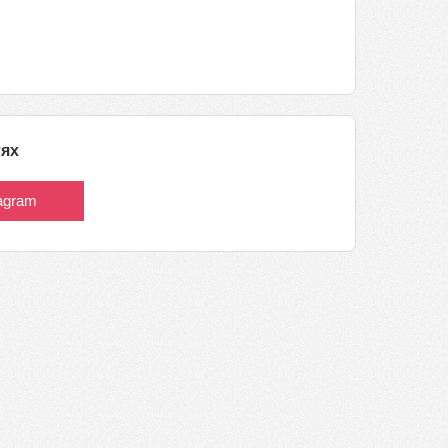
тях
tagram