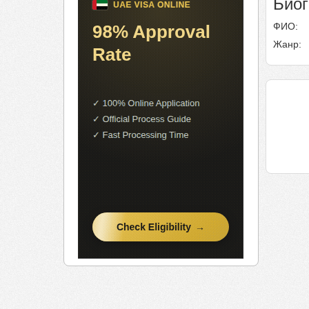
Био
ФИО:
Жанр: