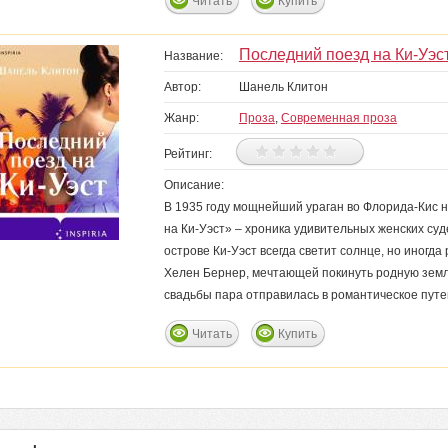
Читать
Купить
Последний поезд на Ки-Уэс
Название:
Автор:
Шанель Клитон
Жанр:
Проза
,
Современная проза
Рейтинг:
Описание:
В 1935 году мощнейший ураган во Флорида-Кис 
на Ки-Уэст» – хроника удивительных женских су
острове Ки-Уэст всегда светит солнце, но иногда 
Хелен Бернер, мечтающей покинуть родную землю
свадьбы пара отправилась в романтическое пут
Читать
Купить