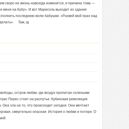
сем скоро ее жизнь навсегда изменится, и причина тому —
зи меня на Кубу». И вот Марисоль выходит из здания
сполнить последнюю волю бабушки: «Развей мой прах над
сделать». Там, гд
свободы, остров любви, где воздух пропитан солеными
рис Перес стоит на распутье. Кубинская революция
а. Она зла на то, что происходит сегодня. Она мечтает
дерзкая, смертельно опасная. История о любви и потере. О
мой.