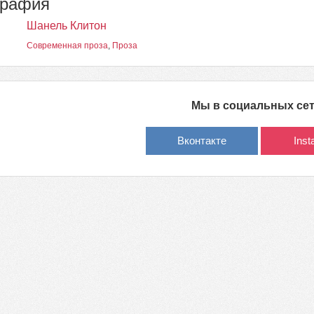
графия
Шанель Клитон
Современная проза
,
Проза
Мы в социальных се
Вконтакте
Ins