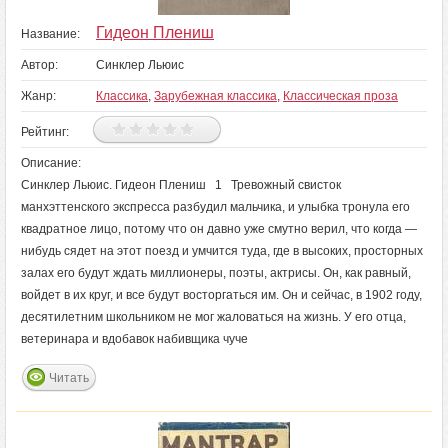
Гидеон Плениш
Название:
Автор:
Синклер Льюис
Жанр:
Классика
,
Зарубежная классика
,
Классическая проза
Рейтинг:
Описание:
Синклер Льюис. Гидеон Плениш 1 Тревожный свисток
манхэттенского экспресса разбудил мальчика, и улыбка тронула его
квадратное лицо, потому что он давно уже смутно верил, что когда —
нибудь сядет на этот поезд и умчится туда, где в высоких, просторных
залах его будут ждать миллионеры, поэты, актрисы. Он, как равный,
войдет в их круг, и все будут восторгаться им. Он и сейчас, в 1902 году,
десятилетним школьником не мог жаловаться на жизнь. У его отца,
ветеринара и вдобавок набивщика чуче
Читать