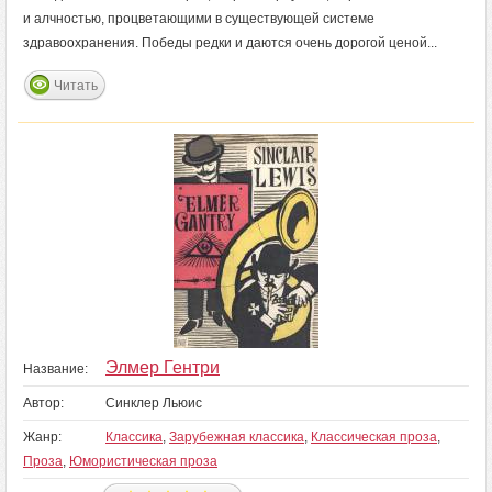
и алчностью, процветающими в существующей системе
здравоохранения. Победы редки и даются очень дорогой ценой...
Читать
Элмер Гентри
Название:
Автор:
Синклер Льюис
Жанр:
Классика
,
Зарубежная классика
,
Классическая проза
,
Проза
,
Юмористическая проза