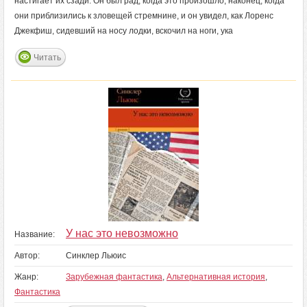
настигает их сзади. Он был рад, когда это произошло, наконец, когда
они приблизились к зловещей стремнине, и он увидел, как Лоренс
Джекфиш, сидевший на носу лодки, вскочил на ноги, ука
Читать
У нас это невозможно
Название:
Автор:
Синклер Льюис
Жанр:
Зарубежная фантастика
,
Альтернативная история
,
Фантастика