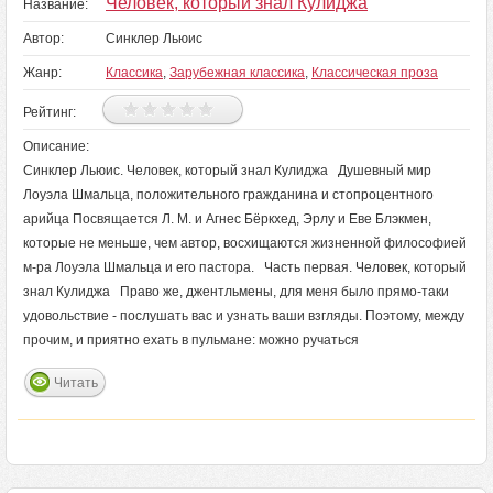
Человек, который знал Кулиджа
Название:
Автор:
Синклер Льюис
Жанр:
Классика
,
Зарубежная классика
,
Классическая проза
Рейтинг:
Описание:
Синклер Льюис. Человек, который знал Кулиджа Душевный мир
Лоуэла Шмальца, положительного гражданина и стопроцентного
арийца Посвящается Л. М. и Агнес Бёркхед, Эрлу и Еве Блэкмен,
которые не меньше, чем автор, восхищаются жизненной философией
м-ра Лоуэла Шмальца и его пастора. Часть первая. Человек, который
знал Кулиджа Право же, джентльмены, для меня было прямо-таки
удовольствие - послушать вас и узнать ваши взгляды. Поэтому, между
прочим, и приятно ехать в пульмане: можно ручаться
Читать