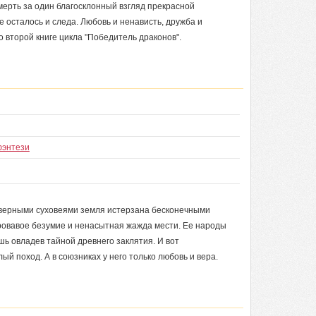
мерть за один благосклонный взгляд прекрасной
е осталось и следа. Любовь и ненависть, дружба и
о второй книге цикла "Победитель драконов".
фэнтези
еверными суховеями земля истерзана бесконечными
кровавое безумие и ненасытная жажда мести. Ее народы
шь овладев тайной древнего заклятия. И вот
й поход. А в союзниках у него только любовь и вера.