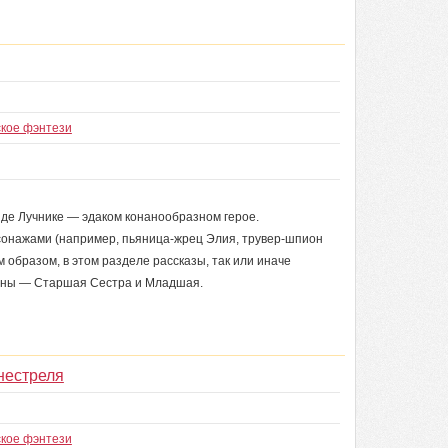
ское фэнтези
нде Лучнике — эдаком конанообразном герое.
сонажами (например, пьяница-жрец Элия, трувер-шпион
 образом, в этом разделе рассказы, так или иначе
 луны — Старшая Сестра и Младшая.
нестреля
ское фэнтези