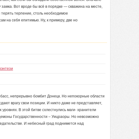
у замка. Вот вроде бы всё в порядке — скважина на месте,
ал терять терпение, столь необходимое
ам на себя епитимью. Ну, к примеру, две но
фэнтези
нбасс, непрерывно бомбит Донецк. Но непокорные области
сдают врагу свои позиции. И никто даже не представляет,
х уровнях. В этой битве схлестнулись маги- хранители
демоны Государственности – Уицраоры. Но невозможно
редательстве. И небесный град поднимется над