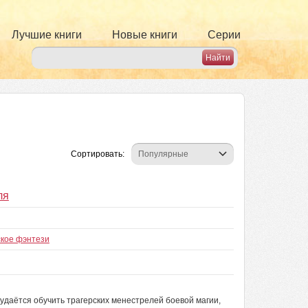
Лучшие книги
Новые книги
Серии
Сортировать:
ля
ское фэнтези
удаётся обучить трагерских менестрелей боевой магии,