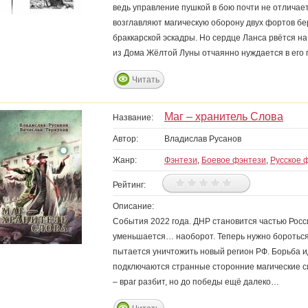
ведь управление пушкой в бою почти не отличае
возглавляют магическую оборону двух фортов бе
браккарской эскадры. Но сердце Ланса рвётся н
из Дома Жёлтой Луны отчаянно нуждается в его
Читать
Маг – хранитель Слова
Название:
Автор:
Владислав Русанов
Жанр:
Фэнтези
,
Боевое фэнтези
,
Русское 
Рейтинг:
Описание:
События 2022 года. ДНР становится частью Росс
уменьшается… наоборот. Теперь нужно бороться с
пытается уничтожить новый регион РФ. Борьба ид
подключаются странные сторонние магические си
– враг разбит, но до победы ещё далеко…