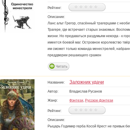
Рейтинг:
Описание:
Ланс альт Грегор, спасённый трагерцами с необи
Трагере, где встречает старых знакомых. Воспо
жизни. Но предаваться раздумьям некогда - к гор
имеется боевой маг. Островное королевство твё
им сможет только команда менестрелей, набранна
преддверии решающего сражен
Читать
Заложник удачи
Название:
Автор:
Владислав Русанов
Жанр:
Фэнтези
,
Русское фэнтези
Рейтинг:
Описание:
Рыцарь Годимир герба Косой Крест не привык бег