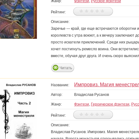
Жанр:
Фэнтези
,
Русское фэнтези
Рейтинг:
Описание:
Заречье — край, где еще встречаются оборотни 
королевств с утра воюют, а к вечеру заключают д
просто искатели приключений. Среди них рыцарь
хочет постигнуть ремесло воина. Они встретили
вместе, обучая друг друга. И очень скоро выяснило
Читать
Импровиз. Магия менестре
Название:
Автор:
Владислав Русанов
Жанр:
Фэнтези
,
Героическое фэнтези
,
Рус
Рейтинг:
Описание:
Владислав Русанов. Импровиз. Магия менестреля
начала. Ворота монастыря отказывались открыва