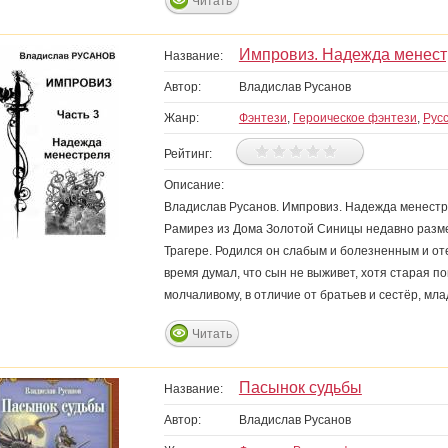
Читать
Импровиз. Надежда менест
Название:
Автор:
Владислав Русанов
Жанр:
Фэнтези
,
Героическое фэнтези
,
Рус
Рейтинг:
Описание:
Владислав Русанов. Импровиз. Надежда менестр
Рамирез из Дома Золотой Синицы недавно размен
Трагере. Родился он слабым и болезненным и оте
время думал, что сын не выживет, хотя старая 
молчаливому, в отличие от братьев и сестёр, мл
Читать
Пасынок судьбы
Название:
Автор:
Владислав Русанов