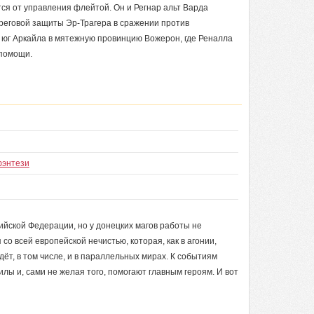
тся от управления флейтой. Он и Регнар альт Варда
реговой защиты Эр-Трагера в сражении против
а юг Аркайла в мятежную провинцию Вожерон, где Реналла
 помощи.
фэнтези
ийской Федерации, но у донецких магов работы не
о всей европейской нечистью, которая, как в агонии,
ёт, в том числе, и в параллельных мирах. К событиям
лы и, сами не желая того, помогают главным героям. И вот