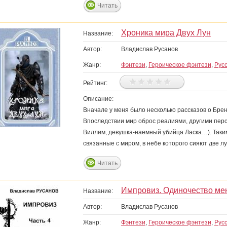
Читать
Хроника мира Двух Лун
Название:
Автор:
Владислав Русанов
Жанр:
Фэнтези
,
Героическое фэнтези
,
Рус
Рейтинг:
Описание:
Вначале у меня было несколько рассказов о Бре
Впоследствии мир оброс реалиями, другими пер
Виллим, девушка-наемный убийца Ласка…). Таким
связанные с миром, в небе которого сияют две
Читать
Импровиз. Одиночество ме
Название:
Автор:
Владислав Русанов
Жанр:
Фэнтези
,
Героическое фэнтези
,
Рус