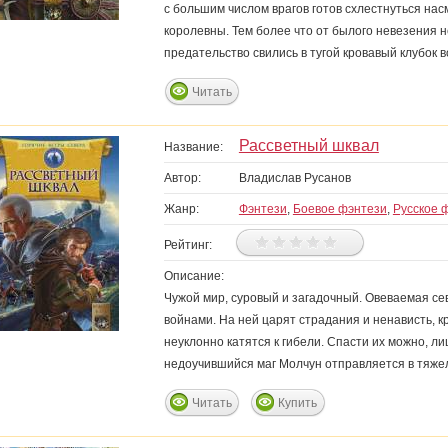
с большим числом врагов готов схлестнуться нас
королевны. Тем более что от былого невезения н
предательство свились в тугой кровавый клубок в
Читать
Рассветный шквал
Название:
Автор:
Владислав Русанов
Жанр:
Фэнтези
,
Боевое фэнтези
,
Русское 
Рейтинг:
Описание:
Чужой мир, суровый и загадочный. Овеваемая с
войнами. На ней царят страдания и ненависть, 
неуклонно катятся к гибели. Спасти их можно, ли
недоучившийся маг Молчун отправляется в тяжелы
Читать
Купить