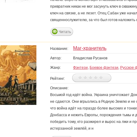
привратник никак не мог засунуть ключ в скважин
ключ на связке, а не лезет. Отец Сабан уже нач
священнослужителю, за что был готов наложить с
Читать
Маг-хранитель
Название:
Автор:
Владислав Русанов
Жанр:
Фэнтези
,
Боевое фэнтези
,
Русское 
Рейтинг:
Описание:
Восьмой год идёт война. Украина уничтожает До
не сдаются. Они вгрызлись в Родную Землю и не 
что война идёт на гораздо более высоких и тонки
Донбасса и нежить Европы, порождения тьмы и 
победить тому, кто разжирел и вырос на лжи и п
истерзанной землёй, и н