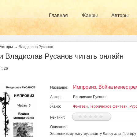
Главная
Жанры
Авторы
→
Авторы
Владислав Русанов
и Владислав Русанов читать онлайн
г: 26
раницы
Импровиз. Война менестре
Название:
Автор:
Владислав Русанов
Жанр:
Фэнтези
,
Героическое фэнтези
,
Рус
Рейтинг:
Описание:
Знаменитому магу-музыканту Лансу альт Грегору 