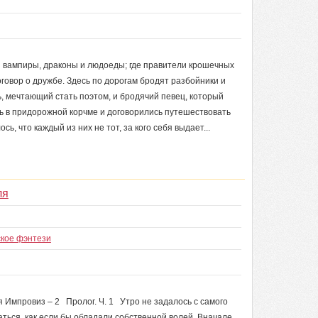
и вампиры, драконы и людоеды; где правители крошечных
оговор о дружбе. Здесь по дорогам бродят разбойники и
, мечтающий стать поэтом, и бродячий певец, который
сь в придорожной корчме и договорились путешествовать
сь, что каждый из них не тот, за кого себя выдает...
ля
ское фэнтези
 Импровиз – 2 Пролог. Ч. 1 Утро не задалось с самого
ться, как если бы обладали собственной волей. Вначале