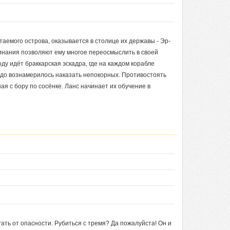
таемого острова, оказывается в столице их державы - Эр-
минания позволяют ему многое переосмыслить в своей
оду идёт браккарская эскадра, где на каждом корабле
рдо вознамерилось наказать непокорных. Противостоять
я с бору по сосёнке. Ланс начинает их обучение в
ать от опасности. Рубиться с тремя? Да пожалуйста! Он и