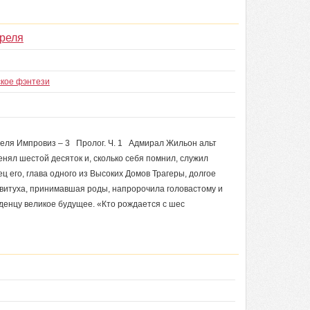
реля
ское фэнтези
еля Импровиз – 3 Пролог. Ч. 1 Адмирал Жильон альт
ял шестой десяток и, сколько себя помнил, служил
ц его, глава одного из Высоких Домов Трагеры, долгое
повитуха, принимавшая роды, напророчила головастому и
аденцу великое будущее. «Кто рождается с шес