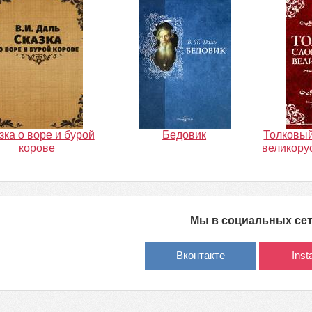
зка о воре и бурой
Бедовик
Толковый
корове
великорус
Мы в социальных се
Вконтакте
Ins