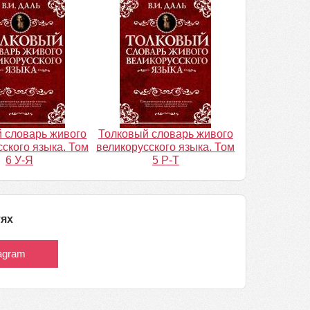
 словарь живого
Толковый словарь живого
ского языка. Том
великорусского языка. Том
6 У-Я
5 Р-Т
тях
tagram