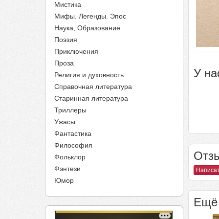
Мистика
Мифы. Легенды. Эпос
Наука, Образование
Поэзия
Приключения
Проза
У на
Религия и духовность
Справочная литература
Старинная литература
Триллеры
Ужасы
Фантастика
Философия
Отзы
Фольклор
Фэнтези
Написат
Юмор
Ещё 