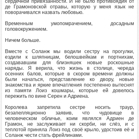
сердечной привязанности. И не было противоядия от
де Грамоновской отравы, которую у меня язык не
поворачивался назвать любовью.
Временным умопомрачением, досадным
головокружением.
Ничем больше.
Вместе с Соланж мы водили сестру на прогулки,
ездили к шляпницам, белошвейкам и портнихам,
создававшим для близняшек новые роскошные
наряды. Я верила, что жизнь в столице, череда
осенних балов, которые в скором времени должны
были начаться, представление ко двору, новые
знакомства и яркие впечатления постепенно вытеснят
из памяти Лоиз кошмары, которые ей довелось
пережить по вине Серен и Адриена.
Королева запретила сестре носить траур,
безапелляционно заявив, что чудовище в
человеческом обличье, коим являлся Адриен де
Грамон, не заслуживает ни скорби, ни слёз, и с
теплотой приняла Лоиз под своё крыло, удостоив её и
Соланж чести стать фрейлинами.