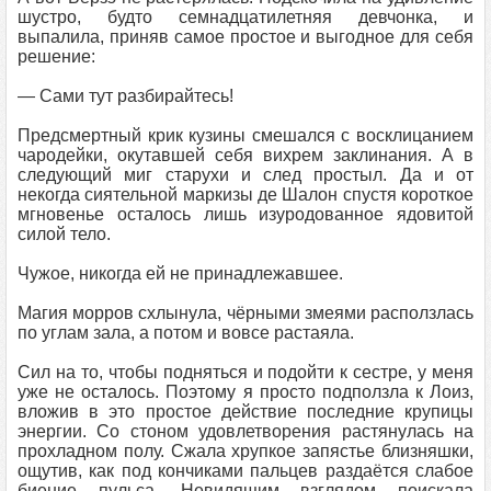
шустро, будто семнадцатилетняя девчонка, и
выпалила, приняв самое простое и выгодное для себя
решение:
— Сами тут разбирайтесь!
Предсмертный крик кузины смешался с восклицанием
чародейки, окутавшей себя вихрем заклинания. А в
следующий миг старухи и след простыл. Да и от
некогда сиятельной маркизы де Шалон спустя короткое
мгновенье осталось лишь изуродованное ядовитой
силой тело.
Чужое, никогда ей не принадлежавшее.
Магия морров схлынула, чёрными змеями расползлась
по углам зала, а потом и вовсе растаяла.
Сил на то, чтобы подняться и подойти к сестре, у меня
уже не осталось. Поэтому я просто подползла к Лоиз,
вложив в это простое действие последние крупицы
энергии. Со стоном удовлетворения растянулась на
прохладном полу. Сжала хрупкое запястье близняшки,
ощутив, как под кончиками пальцев раздаётся слабое
биение пульса. Невидящим взглядом поискала