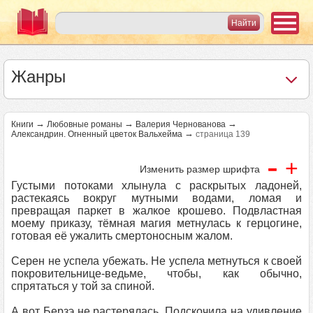
Жанры
→
→
→
Книги
Любовные романы
Валерия Чернованова
→
Александрин. Огненный цветок Вальхейма
страница 139
-
+
Изменить размер шрифта
Густыми потоками хлынула с раскрытых ладоней,
растекаясь вокруг мутными водами, ломая и
превращая паркет в жалкое крошево. Подвластная
моему приказу, тёмная магия метнулась к герцогине,
готовая её ужалить смертоносным жалом.
Серен не успела убежать. Не успела метнуться к своей
покровительнице-ведьме, чтобы, как обычно,
спрятаться у той за спиной.
А вот Берзэ не растерялась. Подскочила на удивление