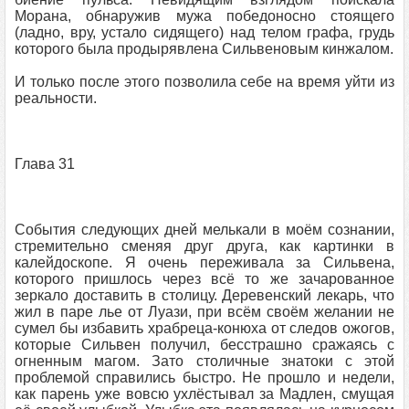
Морана, обнаружив мужа победоносно стоящего
(ладно, вру, устало сидящего) над телом графа, грудь
которого была продырявлена Сильвеновым кинжалом.
И только после этого позволила себе на время уйти из
реальности.
Глава 31
События следующих дней мелькали в моём сознании,
стремительно сменяя друг друга, как картинки в
калейдоскопе. Я очень переживала за Сильвена,
которого пришлось через всё то же зачарованное
зеркало доставить в столицу. Деревенский лекарь, что
жил в паре лье от Луази, при всём своём желании не
сумел бы избавить храбреца-конюха от следов ожогов,
которые Сильвен получил, бесстрашно сражаясь с
огненным магом. Зато столичные знатоки с этой
проблемой справились быстро. Не прошло и недели,
как парень уже вовсю ухлёстывал за Мадлен, смущая