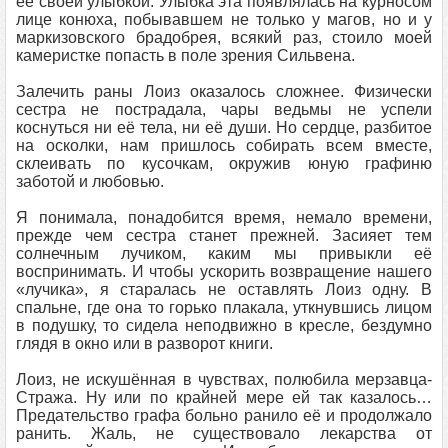
её своей улыбкой. Улыбка эта появлялась на курносом
лице конюха, побывавшем не только у магов, но и у
маркизовского брадобрея, всякий раз, стоило моей
камеристке попасть в поле зрения Сильвена.
Залечить раны Лоиз оказалось сложнее. Физически
сестра не пострадала, чары ведьмы не успели
коснуться ни её тела, ни её души. Но сердце, разбитое
на осколки, нам пришлось собирать всем вместе,
склеивать по кусочкам, окружив юную графиню
заботой и любовью.
Я понимала, понадобится время, немало времени,
прежде чем сестра станет прежней. Засияет тем
солнечным лучиком, каким мы привыкли её
воспринимать. И чтобы ускорить возвращение нашего
«лучика», я старалась не оставлять Лоиз одну. В
спальне, где она то горько плакала, уткнувшись лицом
в подушку, то сидела неподвижно в кресле, бездумно
глядя в окно или в разворот книги.
Лоиз, не искушённая в чувствах, полюбила мерзавца-
Стража. Ну или по крайней мере ей так казалось…
Предательство графа больно ранило её и продолжало
ранить. Жаль, не существовало лекарства от