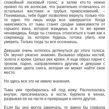
спокойный ласковый голос, а затем кто-то нежно
провел по ее волосам, что разительно отличалось от
остальных жестоких и грубых прикосновений. –
Понимаешь, тебе будет позволено вернуть только что-
то одно. Но лишь когда все завершится. Когда
зависимость от тьмы станет сродни зависимости от
горького вина, которое жаждешь и в то же время
ненавидишь. Когда ты станешь относиться к тьме как к
сокровищу, за которое будешь готова убить или
умереть. Только тогда ты все осознаешь.
Девушке очень хотелось дотянуться до этого голоса.
Он звучал ужасно знакомо. Вызывал образы костей,
золота и крови. Целых рек крови. А еще образ парня с
троном, парня, направляемого другим, и девушки с
волосами цвета снега, которая не может найти свое
место.
Но здесь все это не имело значения.
Тьма уже пробиралась ей под кожу. Расползалась
внутри, просачивалась в кости, бурлила в венах,
разрывая ее на части и превращая в нечто другое.
Если бы она могла закричать, то давно бы сорвала