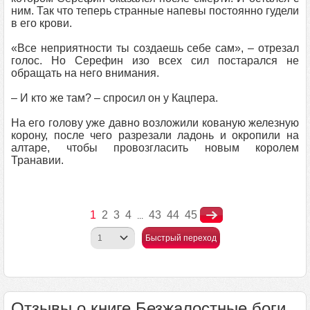
ним. Так что теперь странные напевы постоянно гудели
в его крови.
«Все неприятности ты создаешь себе сам», – отрезал
голос. Но Серефин изо всех сил постарался не
обращать на него внимания.
– И кто же там? – спросил он у Кацпера.
На его голову уже давно возложили кованую железную
корону, после чего разрезали ладонь и окропили на
алтаре, чтобы провозгласить новым королем
Транавии.
1
2
3
4
43
44
45
...
Быстрый переход
Отзывы о книге Безжалостные боги