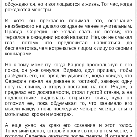
обсуждаются, но и воплощаются в жизнь. Тот час, когда
рождаются монстры.
И хотя он прекрасно понимал это, осознание
неизбежного не делало ожидание менее мучительным.
Правда, Серефин не желал спать не потому, что
терзался в ожидании новой напасти. Нет, он не смыкал
глаз, потому что предпочитал напиваться до
беспамятства, чем встречаться лицом к лицу со своими
кошмарами.
Но к тому моменту, когда Кацпер проскользнул в его
покои, он уже очнулся. Видимо, друг пришел, чтобы
разбудить его, но вряд ли удивился, когда увидел, что
Серефин лежал на диване в гостиной, закинув одну
ногу на спинку, а вторую поставив на пол. Рядом, в
пределах его досягаемости, стоял пустой стакан, а на
подлокотнике виднелась открытая книга, куда он
отложил ее, пока обдумывал то, что занимало его
мысли каждую ночь последние четыре месяца: сны о
мотыльках, крови и монстрах.
А еще ужас на краю его сознания и этот голос.
Тоненький шепот, который проник в него в том месте, в
котором Серефин оказался после смерти. И остался с