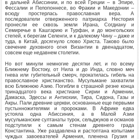
в дальней Абиссинии, и по всей Греции – в Эпире,
Фессалии и Пелопоннесе, во Фракии и Македонии –
всюду простерлась православная вера. А
последователи отверженного патриарха Нестория
пронесли ее сквозь земли Ирана, Согдиану и
Семиречье в Кашгарию и Турфан, и до монгольских
степей, к берегам Селенги, и к далекому Чину – даже и
туда, в Китай, досягнуло слово Христа. Таково было
свечение духовного огня Византии в двенадцатом,
совсем еще недавнем столетии.
Но вот минули немногие десятки лет, и по всему
Ближнему Востоку, от Нила и до Инда, словно меч
гнева или губительный смерч, прокатилась гибель на
православное христианство. Мусульмане захватили
всю Ближнюю Азию. Погибли в страшной резне конца
тринадцатого века христиане Сирии и Армении,
Дамаска, Эдессы и Антиохии, Тира, Сидона, Газы и
Акры. Пали древние церкви, основанные еще первыми
пустынножителями и пророками. В Африке едва
устояла одна Абиссиния, а в Малой Азии
мусульманские султанаты турок, сельджуков и османов
подступили к самым стенам древнего града
Константина. Уже раздавлена и растоптана копытами
чуждых завоевателей Армения, пленена Грузия и