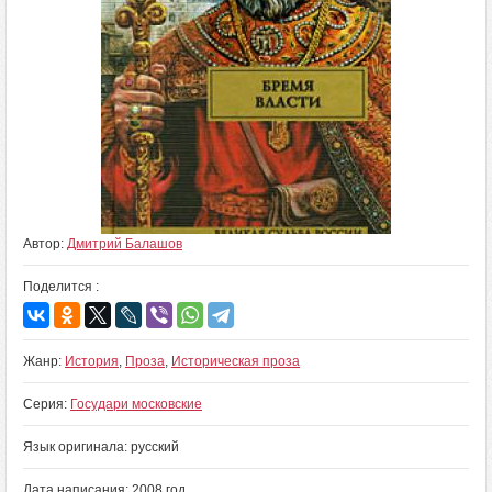
Автор:
Дмитрий Балашов
Поделится :
Жанр:
История
,
Проза
,
Историческая проза
Серия:
Государи московские
Язык оригинала: русский
Дата написания: 2008 год