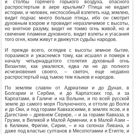
и столбы горячего горького воздуха, опасного
распростертым в аере крыльям? Птица не ведает
истории, и человек, неспособный взлететь над землею,
видит подчас много больше птицы, ибо он смотрит
духовным взором и провидит неразличимое с высоты,
но внятное разуму, видит не токмо огнь живой, но и
свечение пламени духовного, видит взлеты и угасания
того огня, коим живут и движутся судьбы народов.
И прежде всего, оглядев с высоты земное бытие,
поразимся и ужаснемся тому, как исшаял и померк к
началу четырнадцатого столетия духовный огнь
Византии, как умалился, едва ли не до полного
исчезновения своего, – светоч, еще недавно
распростертый над тьмою тем языков и народов.
По землям славян от Адриатики и до Дуная, в
Болгарии и Сербии, и до Карпатских гор, и за
Карпатами, в Галиче и на Волыни, и по всей русской
земле до самого моря Полуночного, и оттоле до Волги
и до Оки, и под горами Кавказскими, в землях ясов, и в
Дагестане – древнем Серире, – и за горами Кавказа, в
Грузии, в Великой и Малой Армении, и в Малой Азии –
в Киликии, Фригии, Сирии, – и на склонах Ливана, и
даже под властью султанов в Месопотамии и Египте, и