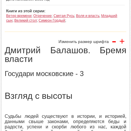
Книги из этой серии:
Ветер времени
;
Отречение
;
Святая Русь
;
Воля и власть
;
Младший
сын
;
Великий стол
;
Симеон Гордый
;
-
+
Изменить размер шрифта
Дмитрий Балашов. Бремя
власти
Государи московские - 3
Взгляд с высоты
Судьбы людей существуют в истории, и историей,
данными свыше законами, определяются беды и
радости, успехи и скорби любого из нас, каждой