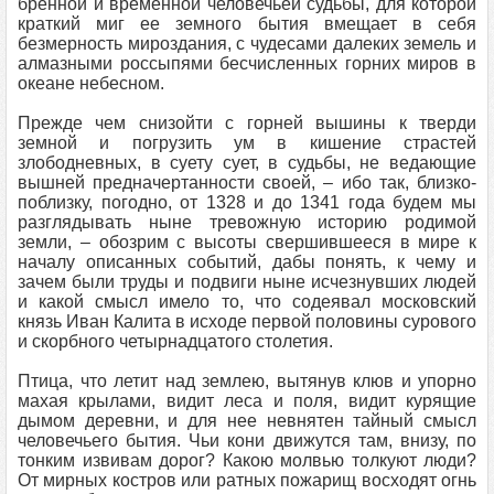
бренной и временной человечьей судьбы, для которой
краткий миг ее земного бытия вмещает в себя
безмерность мироздания, с чудесами далеких земель и
алмазными россыпями бесчисленных горних миров в
океане небесном.
Прежде чем снизойти с горней вышины к тверди
земной и погрузить ум в кишение страстей
злободневных, в суету сует, в судьбы, не ведающие
вышней предначертанности своей, – ибо так, близко-
поблизку, погодно, от 1328 и до 1341 года будем мы
разглядывать ныне тревожную историю родимой
земли, – обозрим с высоты свершившееся в мире к
началу описанных событий, дабы понять, к чему и
зачем были труды и подвиги ныне исчезнувших людей
и какой смысл имело то, что содеявал московский
князь Иван Калита в исходе первой половины сурового
и скорбного четырнадцатого столетия.
Птица, что летит над землею, вытянув клюв и упорно
махая крылами, видит леса и поля, видит курящие
дымом деревни, и для нее невнятен тайный смысл
человечьего бытия. Чьи кони движутся там, внизу, по
тонким извивам дорог? Какою молвью толкуют люди?
От мирных костров или ратных пожарищ восходят огнь