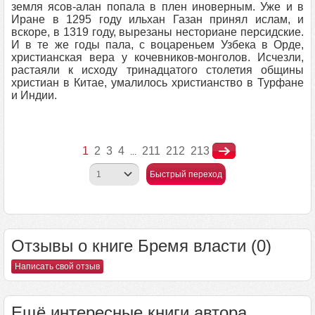
земля ясов-алан попала в плен иноверным. Уже и в
Иране в 1295 году ильхан Газан принял ислам, и
вскоре, в 1319 году, вырезаны несториане персидские.
И в те же годы пала, с воцареньем Узбека в Орде,
христианская вера у кочевников-монголов. Исчезли,
растаяли к исходу тринадцатого столетия общины
христиан в Китае, умалилось христианство в Турфане
и Индии.
1
2
3
4
211
212
213
...
Быстрый переход
Отзывы о книге Бремя власти (0)
Написать свой отзыв
Ещё интересные книги автора