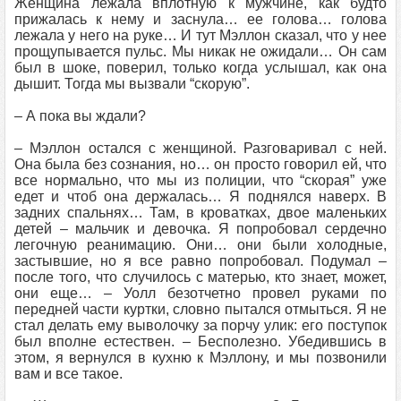
Женщина лежала вплотную к мужчине, как будто
прижалась к нему и заснула… ее голова… голова
лежала у него на руке… И тут Мэллон сказал, что у нее
прощупывается пульс. Мы никак не ожидали… Он сам
был в шоке, поверил, только когда услышал, как она
дышит. Тогда мы вызвали “скорую”.
– А пока вы ждали?
– Мэллон остался с женщиной. Разговаривал с ней.
Она была без сознания, но… он просто говорил ей, что
все нормально, что мы из полиции, что “скорая” уже
едет и чтоб она держалась… Я поднялся наверх. В
задних спальнях… Там, в кроватках, двое маленьких
детей – мальчик и девочка. Я попробовал сердечно
легочную реанимацию. Они… они были холодные,
застывшие, но я все равно попробовал. Подумал –
после того, что случилось с матерью, кто знает, может,
они еще… – Уолл безотчетно провел руками по
передней части куртки, словно пытался отмыться. Я не
стал делать ему выволочку за порчу улик: его поступок
был вполне естествен. – Бесполезно. Убедившись в
этом, я вернулся в кухню к Мэллону, и мы позвонили
вам и все такое.