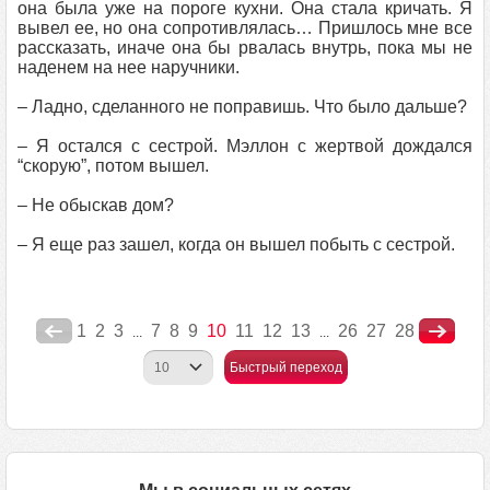
она была уже на пороге кухни. Она стала кричать. Я
вывел ее, но она сопротивлялась… Пришлось мне все
рассказать, иначе она бы рвалась внутрь, пока мы не
наденем на нее наручники.
– Ладно, сделанного не поправишь. Что было дальше?
– Я остался с сестрой. Мэллон с жертвой дождался
“скорую”, потом вышел.
– Не обыскав дом?
– Я еще раз зашел, когда он вышел побыть с сестрой.
1
2
3
7
8
9
10
11
12
13
26
27
28
...
...
Быстрый переход