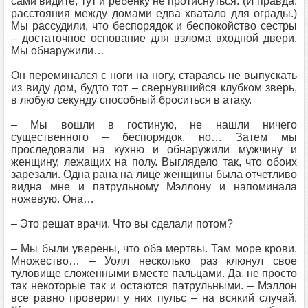
сами видите, тут и ребенку не протиснуться. (И правда:
расстояния между домами едва хватало для ограды.)
Мы рассудили, что беспорядок и беспокойство сестры
– достаточное основание для взлома входной двери.
Мы обнаружили…
Он переминался с ноги на ногу, стараясь не выпускать
из виду дом, будто тот – свернувшийся клубком зверь,
в любую секунду способный броситься в атаку.
– Мы вошли в гостиную, не нашли ничего
существенного – беспорядок, но… Затем мы
проследовали на кухню и обнаружили мужчину и
женщину, лежащих на полу. Выглядело так, что обоих
зарезали. Одна рана на лице женщины была отчетливо
видна мне и патрульному Мэллону и напоминала
ножевую. Она…
– Это решат врачи. Что вы сделали потом?
– Мы были уверены, что оба мертвы. Там море крови.
Множество… – Уолл несколько раз клюнул свое
туловище сложенными вместе пальцами. Да, не просто
так некоторые так и остаются патрульными. – Мэллон
все равно проверил у них пульс – на всякий случай.