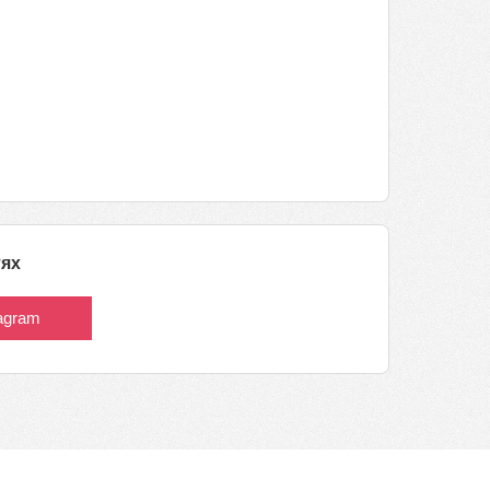
тях
tagram