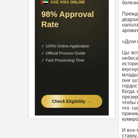
болезн
Прежде
дедуш
наполз
аромат
«Духи 
Цы всп
небеса
истори
вкусну
младше
они шл
гордос
Когда 
презир
чтобы 
что с
приним
кумиро
И все-
ставку