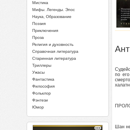
Мистика
Мифы. Легенды. Эпос
Наука, Образование
Поэзия
Приключения
Проза
Религия и духовность
Ант
Справочная литература
Старинная литература
Триллеры
Судейс
Ужасы
по его
Фантастика
смерто
халатн
Философия
Фольклор
Фэнтези
ПРОЛ
Юмор
Шан не