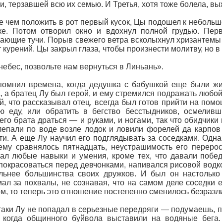
и, терзавшей всю их семью. И Третья, хотя тоже болела, в
 чем положить в рот первый кусок, Цы подошел к небольшо
ке. Потом отворил окно и вдохнул полной грудью. Пер
ающие тучи. Порыв свежего ветра всколыхнул хризантемы 
 курений. Цы закрыл глаза, чтобы произнести молитву, но в
небес, позвольте нам вернуться в Линьань».
омнил времена, когда дедушка с бабушкой еще были жив
, а братец Лу был герой, и ему стремился подражать любой
й, что рассказывал отец, всегда был готов прийти на помо
ю еду, или обратить в бегство бесстыдников, осмеливш
го брата драться — и руками, и ногами, так что обидчики 
епали по воде возле лодок и ловили форелей да карпов 
ти. А еще Лу научил его подглядывать за соседками. Одна
ему сравнялось пятнадцать, неустрашимость его перерос
ал любые навыки и умения, кроме тех, что давали побед
покрасоваться перед девчонками, напивался рисовой водкой
ильнее большинства своих дружков. И был он настольк
ал за похвалы, не сознавая, что на самом деле соседки 
м, то теперь это отношение постепенно сменилось безразл
таки Лу не попадал в серьезные передряги — подумаешь, п
, когда общинного буйвола выставили на водяные бега