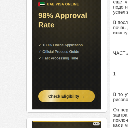
еще ч
подогн
успел 
В посл
почвы,
илисту
ЧАСТЬ
1
В то у
рисово
Он пер
завтра
поклон
как и 