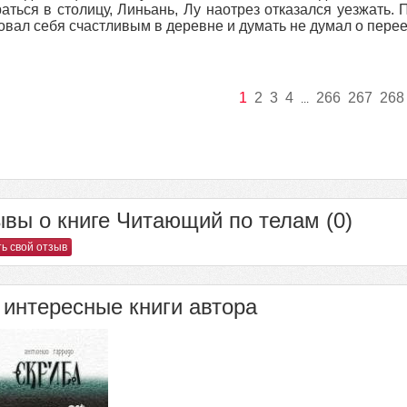
аться в столицу, Линьань, Лу наотрез отказался уезжать.
овал себя счастливым в деревне и думать не думал о перее
1
2
3
4
266
267
268
...
вы о книге Читающий по телам (0)
ь свой отзыв
интересные книги автора