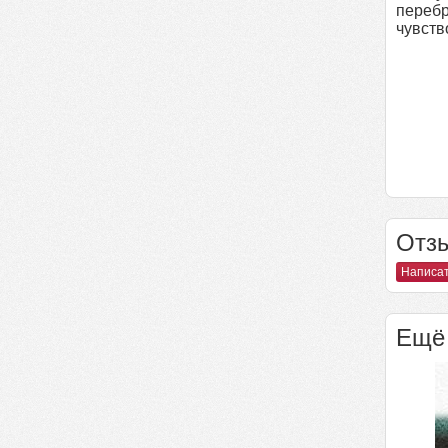
перебр
чувств
Отзы
Написат
Ещё 