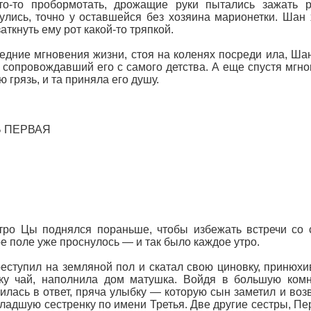
то-то пробормотать, дрожащие руки пытались зажать р
улись, точно у оставшейся без хозяина марионетки. Шан 
заткнуть ему рот какой-то тряпкой.
едние мгновения жизни, стоя на коленях посреди ила, Ша
 сопровождавший его с самого детства. А еще спустя мгно
ю грязь, и та приняла его душу.
 ПЕРВАЯ
тро Цы поднялся пораньше, чтобы избежать встречи со 
е поле уже проснулось — и так было каждое утро.
еступил на земляной пол и скатал свою циновку, принюхив
ку чай, наполнила дом матушка. Войдя в большую комн
илась в ответ, пряча улыбку — которую сын заметил и возв
младшую сестренку по имени Третья. Две другие сестры, Пе