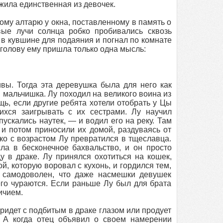
ыжила единственная из девочек.
му алтарю у окна, поставленному в память о
вые лучи солнца робко пробивались сквозь
в кувшине для подаяния и погнал по комнате
 голову ему пришла только одна мысль:
ы. Тогда эта деревушка была для него как
 мальчишка. Лу походил на великого воина из
щь, если другие ребята хотели отобрать у Цы
ихся заигрывать с их сестрами. Лу научил
пускались наутек, — и водил его на реку. Там
и потом приносили их домой, раздуваясь от
ко с возрастом Лу превратился в тщеславца.
ла в бесконечное бахвальство, и он просто
у в драке. Лу принялся охотиться на кошек,
, которую воровал с кухонь, и гордился тем,
о самодоволен, что даже насмешки девушек
его чураются. Если раньше Лу был для брата
ичием.
ридет с подбитым в драке глазом или продует
. А когда отец объявил о своем намерении