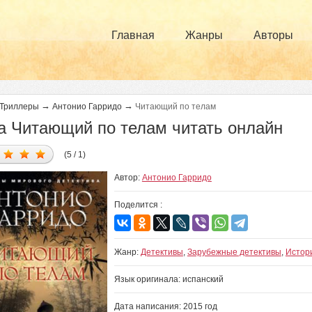
Главная
Жанры
Авторы
→
→
Триллеры
Антонио Гарридо
Читающий по телам
а Читающий по телам читать онлайн
(5 / 1)
Автор:
Антонио Гарридо
Поделится :
Жанр:
Детективы
,
Зарубежные детективы
,
Истор
Язык оригинала: испанский
Дата написания: 2015 год