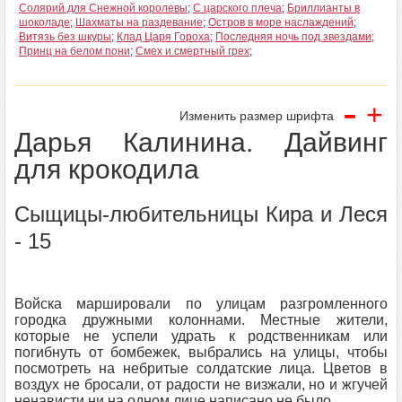
Солярий для Снежной королевы
;
С царского плеча
;
Бриллианты в
шоколаде
;
Шахматы на раздевание
;
Остров в море наслаждений
;
Витязь без шкуры
;
Клад Царя Гороха
;
Последняя ночь под звездами
;
Принц на белом пони
;
Смех и смертный грех
;
-
+
Изменить размер шрифта
Дарья Калинина. Дайвинг
для крокодила
Сыщицы-любительницы Кира и Леся
- 15
Войска маршировали по улицам разгромленного
городка дружными колоннами. Местные жители,
которые не успели удрать к родственникам или
погибнуть от бомбежек, выбрались на улицы, чтобы
посмотреть на небритые солдатские лица. Цветов в
воздух не бросали, от радости не визжали, но и жгучей
ненависти ни на одном лице написано не было.