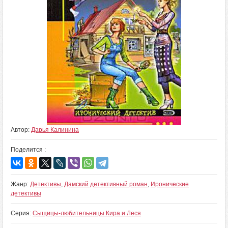
Автор:
Дарья Калинина
Поделится :
Жанр:
Детективы
,
Дамский детективный роман
,
Иронические
детективы
Серия:
Сыщицы-любительницы Кира и Леся