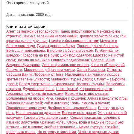
Язык оригинала: русский
Дата написания: 2008 год
Книги из этой серии:
Агент семейной безопасности
;
Танец вокруг живота
;
Мексиканские
страсти
;
Самба с зелеными человечками
;
Правила жаркого секса
;
Три
красавицы на одну ночь
;
Нимфа с большими понтами
;
Мулатка в
белом шоколаде
;
Гусары денег не берут
;
Тренинг для любовницы
;
Бонус для монсеньора
;
В погоне за бурным сексом
;
Клубничка по-
шведски
;
Красотка на все руки
;
Цирк под одеялом
;
Царство нечистой
силы
;
Засада на женихов
;
Олигарх-подкаблучник
;
Возвращение
блудного бумеранга
;
Золото фамильного склепа
;
Казино «Пляшущий
бегемот»
;
Миллион под брачным ложем
;
Фанат Казановы
;
Секреты
бабушки Ванги
;
Любовник от бога
;
Наследница английских лордов
;
Третья степень близости
;
Миланский тур на двоих
;
Стучат – закройте
дверь!
;
Перед смертью не накрасишься
;
Челюсти судьбы
;
Полюблю и
отравлю
;
Дудочка альфонса
;
Шито-крыто!
;
Королевские цацки
;
Амазонки под черными парусами
;
Верхом на птице счастья
;
Волшебный яд любви
;
Рука, сердце и кошелек
;
Алмаз в декольте
;
Игры
любвеобильных фей
;
Рай в неглиже
;
Кровь, любовь и голуби
;
Поваренная книга вуду
;
Двойная жизнь волшебницы
;
Развод за одну
ночь
;
На шпильках по джунглям
;
Босиком по стразам
;
Жертвы веселой
вдовушки
;
Гарем шоколадного зайки
;
Сердце красавицы склонно к
измене
;
Властелин брачных колец
;
Огонь, вода и медные гроши
;
Без
штанов – но в шляпе
;
Знойная женщина – мечта буржуя
;
Хозяйка
праздника жизни
;
На стрелку с ангелами
;
Месть в ажурных чулках
;