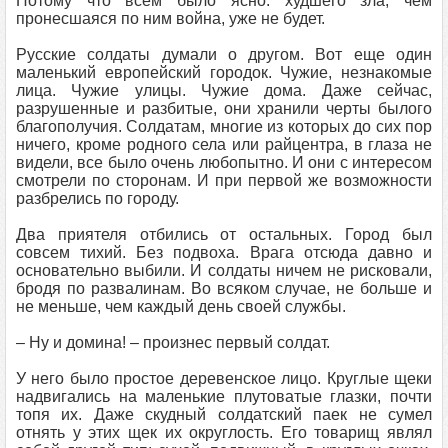
Потому что всем было ясно: худшего зла, чем
пронесшаяся по ним война, уже не будет.
Русские солдаты думали о другом. Вот еще один
маленький европейский городок. Чужие, незнакомые
лица. Чужие улицы. Чужие дома. Даже сейчас,
разрушенные и разбитые, они хранили черты былого
благополучия. Солдатам, многие из которых до сих пор
ничего, кроме родного села или райцентра, в глаза не
видели, все было очень любопытно. И они с интересом
смотрели по сторонам. И при первой же возможности
разбрелись по городу.
Два приятеля отбились от остальных. Город был
совсем тихий. Без подвоха. Врага отсюда давно и
основательно выбили. И солдаты ничем не рисковали,
бродя по развалинам. Во всяком случае, не больше и
не меньше, чем каждый день своей службы.
– Ну и домина! – произнес первый солдат.
У него было простое деревенское лицо. Круглые щеки
надвигались на маленькие плутоватые глазки, почти
топя их. Даже скудный солдатский паек не сумел
отнять у этих щек их округлость. Его товарищ являл