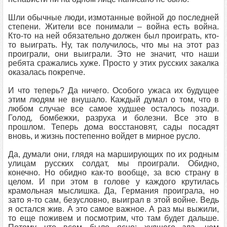
Шли обычные люди, измотанные войной до последней
степени. Жители все понимали – война есть война.
Кто-то на ней обязательно должен был проиграть, кто-
то выиграть. Ну, так получилось, что мы на этот раз
проиграли, они выиграли. Это не значит, что наши
ребята сражались хуже. Просто у этих русских закалка
оказалась покрепче.
И что теперь? Да ничего. Особого ужаса их будущее
этим людям не внушало. Каждый думал о том, что в
любом случае все самое худшее осталось позади.
Голод, бомбежки, разруха и болезни. Все это в
прошлом. Теперь дома восстановят, сады посадят
вновь, и жизнь постепенно войдет в мирное русло.
Да, думали они, глядя на марширующих по их родным
улицам русских солдат, мы проиграли. Обидно,
конечно. Но обидно как-то вообще, за всю страну в
целом. И при этом в голове у каждого крутилась
крамольная мыслишка. Да, Германия проиграла, но
зато я-то сам, безусловно, выиграл в этой войне. Ведь
я остался жив. А это самое важное. А раз мы выжили,
то еще поживем и посмотрим, что там будет дальше.