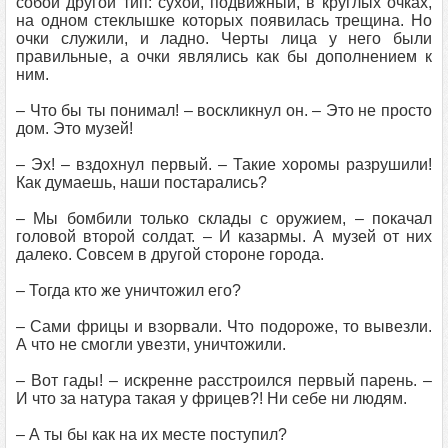
собой другой тип: сухой, подвижный, в круглых очках,
на одном стеклышке которых появилась трещина. Но
очки служили, и ладно. Черты лица у него были
правильные, а очки являлись как бы дополнением к
ним.
– Что бы ты понимал! – воскликнул он. – Это не просто
дом. Это музей!
– Эх! – вздохнул первый. – Такие хоромы разрушили!
Как думаешь, наши постарались?
– Мы бомбили только склады с оружием, – покачал
головой второй солдат. – И казармы. А музей от них
далеко. Совсем в другой стороне города.
– Тогда кто же уничтожил его?
– Сами фрицы и взорвали. Что подороже, то вывезли.
А что не смогли увезти, уничтожили.
– Вот гады! – искренне расстроился первый парень. –
И что за натура такая у фрицев?! Ни себе ни людям.
– А ты бы как на их месте поступил?