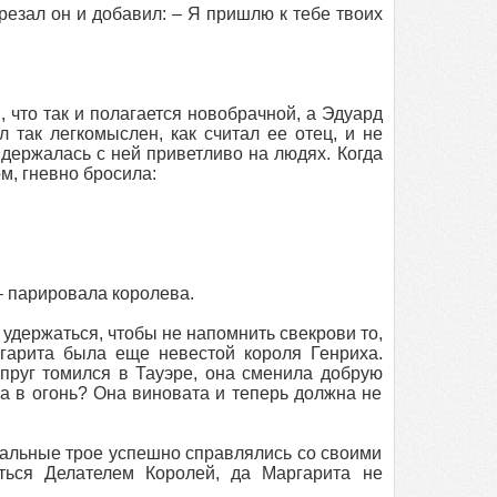
трезал он и добавил: – Я пришлю к тебе твоих
 что так и полагается новобрачной, а Эдуард
 так легкомыслен, как считал ее отец, и не
держалась с ней приветливо на людях. Когда
м, гневно бросила:
 – парировала королева.
й удержаться, чтобы не напомнить свекрови то,
гарита была еще невестой короля Генриха.
упруг томился в Тауэре, она сменила добрую
а в огонь? Она виновата и теперь должна не
стальные трое успешно справлялись со своими
аться Делателем Королей, да Маргарита не