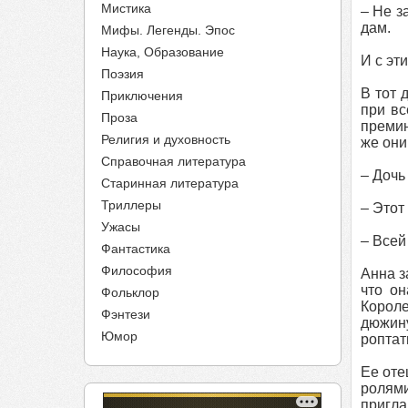
Мистика
– Не з
дам.
Мифы. Легенды. Эпос
Наука, Образование
И с эт
Поэзия
В тот 
Приключения
при вс
Проза
премин
Религия и духовность
же они
Справочная литература
– Дочь
Старинная литература
Триллеры
– Этот
Ужасы
– Всей
Фантастика
Философия
Анна з
что о
Фольклор
Короле
Фэнтези
дюжину
Юмор
роптат
Ее оте
ролям
пригла