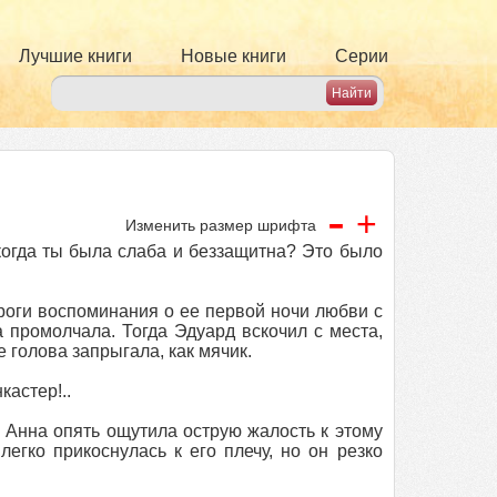
Лучшие книги
Новые книги
Серии
-
+
Изменить размер шрифта
 когда ты была слаба и беззащитна? Это было
роги воспоминания о ее первой ночи любви с
промолчала. Тогда Эдуард вскочил с места,
ее голова запрыгала, как мячик.
кастер!..
. Анна опять ощутила острую жалость к этому
егко прикоснулась к его плечу, но он резко