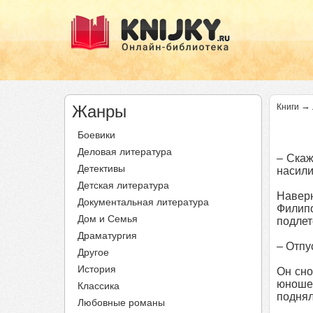
→
Жанры
Книги
Боевики
Деловая литература
– Скаж
Детективы
насили
Детская литература
Наверн
Документальная литература
Филипо
Дом и Семья
подлете
Драматургия
– Отпу
Другое
История
Он сно
юноше,
Классика
поднял
Любовные романы