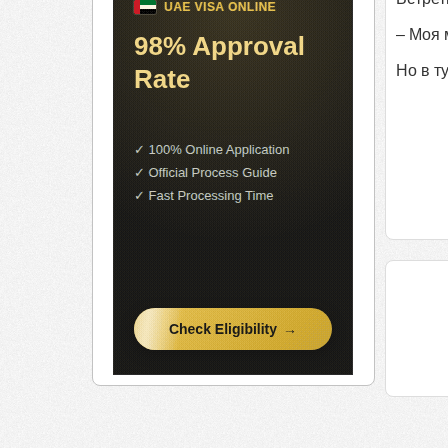
– Моя 
Но в т