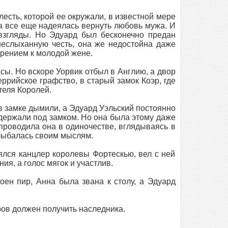
лесть, которой ее окружали, в известной мере
на все еще надеялась вернуть любовь мужа. И
взгляды. Но Эдуард был бесконечно предан
 неслыханную честь, она же недостойна даже
зрением к молодой жене.
асы. Но вскоре Уорвик отбыл в Англию, а двор
рийское графство, в старый замок Коэр, где
теля Королей.
 замке дымили, а Эдуард Уэльский постоянно
 держали под замком. Но она была этому даже
проводила она в одиночестве, вглядываясь в
лыбалась своим мыслям.
ялся канцлер королевы Фортескью, вел с ней
ия, а голос мягок и участлив.
оен пир, Анна была звана к столу, а Эдуард
еров должен получить наследника.