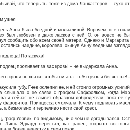
абывай, что теперь ты тоже из дома Ланкастеров, – сухо о
им ушел.
день Анна была бледной и молчаливой. Впрочем, все сочли,
ех был любезен и даже ласков с ней. О, он вовсе не был
ул сообщить обо всем своей матери. Однако и Маргарита 
 остались наедине, королева, окинув Анну ледяным взглядо
 подлеца! Потаскуха!
 подлец проливает за вас кровь! – не выдержала Анна.
 его крови не хватит, чтобы смыть с тебя грязь и бесчестье!
акусила губу. Гнев ослепил ее, и ей стоило огромных усили
на слышала о ее связи с графом Саффолком, когда Мар
ва и сейчас не слывет образцом добродетели: пока ее с
 фаворитов. Принцесса смолчала. К чему подливать масл
ь, а безмолвно и терпеливо нести свой крест.
ц, граф Уорвик, по-видимому, ни о чем не догадывался. О
и. Лишь Эдуард перестал, как ранее, открыто восторг
шала более невестку в свои покои.