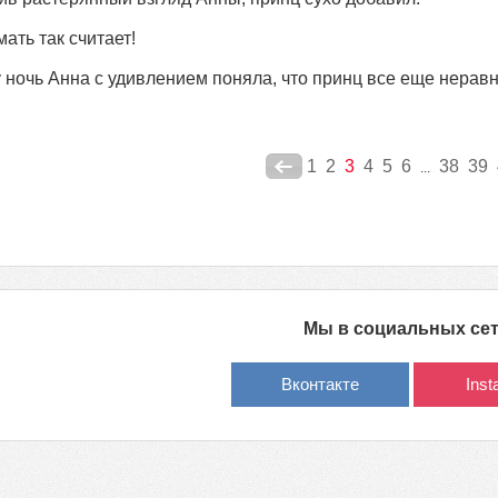
мать так считает!
у ночь Анна с удивлением поняла, что принц все еще нерав
1
2
3
4
5
6
38
39
...
Мы в социальных се
Вконтакте
Ins