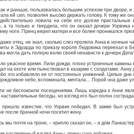
как и раньше, пользовалась большим успехом при дворе, и 
ала ей сил, позволяя высоко держать голову. К тому же о
действительно ловила на себе его долгие пристальные 
, а та только и твердила, что он оказал дочери Уорвика
ему ноги. Принц верил матери и все более проникался пре
 даже отец, не знал, сколько слез пролила Анна в ночные ч
иты и Эдуарда по приказу короля Людовика переехал в Бер
ва могла дать полную волю своей ненависти к дочери Дела
ло ужасное время. Лили дожди, плохо устроенные камины в
ал на охоте или пьянствовал в казарме с солдатами. Анну
ибо это избавляло ее от постоянных унижений. Целые дни 
дождливое небо, вспоминала, мечтала… Порой она даже у
ти не беспокоили посещениями. Лишь изредка к Анне явл
 наставительные беседы, но взгляд его был полон сострадан
 пришло известие, что Уорвик победил. В замке был устр
е после брачной ночи посетил жену.
рь мы почти на троне, – хрипло сказал он, – и дом Ланкаст
ив растерянный взгляд Анны, принц сухо добавил: