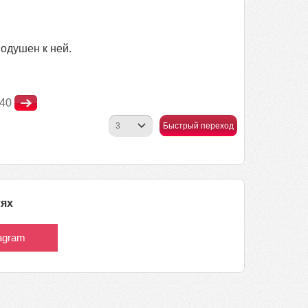
нодушен к ней.
40
Быстрый переход
тях
tagram