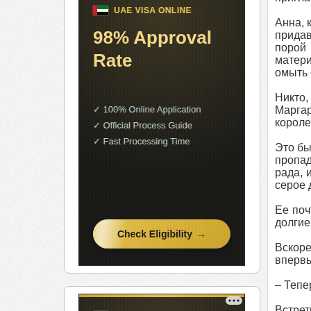
Анна, 
придав
порой 
матери
омыть 
Никто,
Маргар
короле
Это бы
пропад
рада, 
серое 
Ее поч
долгие
Вскоре
впервы
– Тепе
Встрет