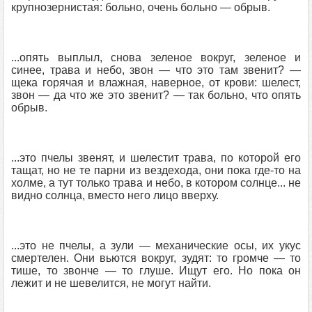
крупнозернистая: больно, очень больно — обрыв.
...опять выплыл, снова зеленое вокруг, зеленое и
синее, трава и небо, звон — что это там звенит? —
щека горячая и влажная, наверное, от крови: шелест,
звон — да что же это звенит? — так больно, что опять
обрыв.
...это пчелы звенят, и шелестит трава, по которой его
тащат, но не те парни из вездехода, они пока где-то на
холме, а тут только трава и небо, в котором солнце... не
видно солнца, вместо него лицо вверху.
...это не пчелы, а зули — механические осы, их укус
смертелен. Они вьются вокруг, зудят: то громче — то
тише, то звонче — то глуше. Ищут его. Но пока он
лежит и не шевелится, не могут найти.