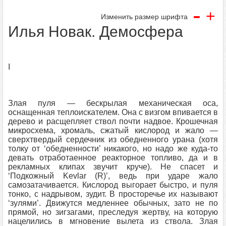
-
+
Изменить размер шрифта
Илья Новак. Демосфера
I
Злая пуля — бескрылая механическая оса,
оснащенная теплоискателем. Она с визгом впивается в
дерево и расщепляет ствол почти надвое. Крошечная
микросхема, хромаль, сжатый кислород и жало —
сверхтвердый сердечник из обедненного урана (хотя
толку от ‘обедненности’ никакого, но надо же куда-то
девать отработаенное реакторное топливо, да и в
рекламных клипах звучит круче). Не спасет и
‘Подкожный Kevlar (R)’, ведь при ударе жало
самозатачивается. Кислород выгорает быстро, и пуля
тонко, с надрывом, зудит. В просторечье их называют
‘зулями’. Движутся медленнее обычных, зато не по
прямой, но зигзагами, преследуя жертву, на которую
нацелились в мгновение вылета из ствола. Злая