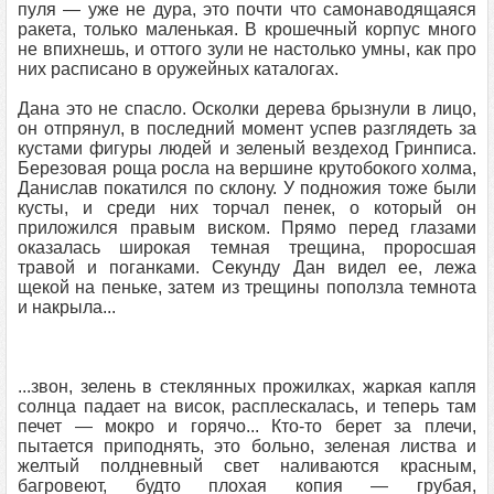
пуля — уже не дура, это почти что самонаводящаяся
ракета, только маленькая. В крошечный корпус много
не впихнешь, и оттого зули не настолько умны, как про
них расписано в оружейных каталогах.
Дана это не спасло. Осколки дерева брызнули в лицо,
он отпрянул, в последний момент успев разглядеть за
кустами фигуры людей и зеленый вездеход Гринписа.
Березовая роща росла на вершине крутобокого холма,
Данислав покатился по склону. У подножия тоже были
кусты, и среди них торчал пенек, о который он
приложился правым виском. Прямо перед глазами
оказалась широкая темная трещина, проросшая
травой и поганками. Секунду Дан видел ее, лежа
щекой на пеньке, затем из трещины поползла темнота
и накрыла...
...звон, зелень в стеклянных прожилках, жаркая капля
солнца падает на висок, расплескалась, и теперь там
печет — мокро и горячо... Кто-то берет за плечи,
пытается приподнять, это больно, зеленая листва и
желтый полдневный свет наливаются красным,
багровеют, будто плохая копия — грубая,