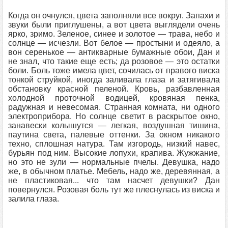
Когда он очнулся, цвета заполняли все вокруг. Запахи и
звуки были приглушены, а вот цвета выглядели очень
ярко, зримо. Зеленое, синее и золотое — трава, небо и
солнце — исчезли. Вот белое — простыни и одеяло, а
вон серенькое — антикварные бумажные обои, Дан и
не знал, что такие еще есть; да розовое — это остатки
боли. Боль тоже имела цвет, сочилась от правого виска
тонкой струйкой, иногда заливала глаза и затягивала
обстановку красной пеленой. Кровь, разбавленная
холодной проточной водицей, кровяная пенка,
радужная и невесомая. Странная комната, ни одного
электроприбора. Но солнце светит в раскрытое окно,
занавески колышутся — легкая, воздушная тишина,
паутина света, палевые оттенки. За окном никакого
техно, сплошная натура. Там изгородь, низкий навес,
бурьян под ним. Высокие лопухи, крапива. Жужжание,
но это не зули — нормальные пчелы. Девушка, надо
же, в обычном платье. Мебель, надо же, деревянная, а
не пластиковая... что там насчет девушки? Дан
повернулся. Розовая боль тут же плеснулась из виска и
залила глаза.