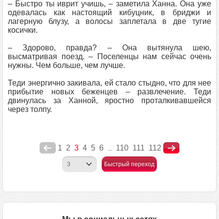
– Быстро ты иврит учишь, – заметила Ханна. Она уже
одевалась как настоящий кибуцник, в бриджи и
лагерную блузу, а волосы заплетала в две тугие
косички.
– Здорово, правда? – Она вытянула шею,
высматривая поезд. – Поселенцы нам сейчас очень
нужны. Чем больше, чем лучше.
Теди энергично закивала, ей стало стыдно, что для нее
прибытие новых беженцев – развлечение. Теди
двинулась за Ханной, яростно проталкивавшейся
через толпу.
1
2
3
4
5
6
110
111
112
...
Быстрый переход