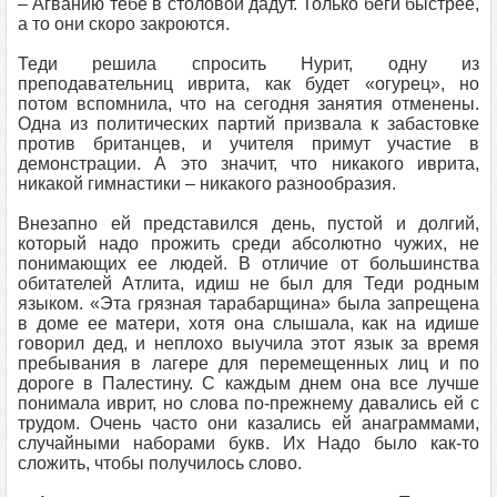
– Агванию тебе в столовой дадут. Только беги быстрее,
а то они скоро закроются.
Теди решила спросить Нурит, одну из
преподавательниц иврита, как будет «огурец», но
потом вспомнила, что на сегодня занятия отменены.
Одна из политических партий призвала к забастовке
против британцев, и учителя примут участие в
демонстрации. А это значит, что никакого иврита,
никакой гимнастики – никакого разнообразия.
Внезапно ей представился день, пустой и долгий,
который надо прожить среди абсолютно чужих, не
понимающих ее людей. В отличие от большинства
обитателей Атлита, идиш не был для Теди родным
языком. «Эта грязная тарабарщина» была запрещена
в доме ее матери, хотя она слышала, как на идише
говорил дед, и неплохо выучила этот язык за время
пребывания в лагере для перемещенных лиц и по
дороге в Палестину. С каждым днем она все лучше
понимала иврит, но слова по-прежнему давались ей с
трудом. Очень часто они казались ей анаграммами,
случайными наборами букв. Их Надо было как-то
сложить, чтобы получилось слово.