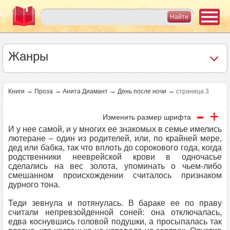
Жанры
→
→
→
→
Книги
Проза
Анита Диамант
День после ночи
страница 3
-
+
Изменить размер шрифта
И у нее самой, и у многих ее знакомых в семье имелись
лютеране – один из родителей, или, по крайней мере,
дед или бабка, так что вплоть до сорокового года, когда
родственники нееврейской крови в одночасье
сделались на вес золота, упоминать о чьем-либо
смешанном происхождении считалось признаком
дурного тона.
Теди зевнула и потянулась. В бараке ее по праву
считали непревзойденной соней: она отключалась,
едва коснувшись головой подушки, а просыпалась так