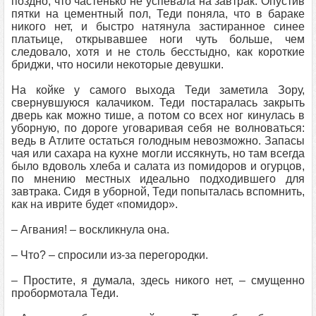
поздно, что частенько не успевала на завтрак. Опустив
пятки на цементный пол, Теди поняла, что в бараке
никого нет, и быстро натянула застиранное синее
платьице, открывавшее ноги чуть больше, чем
следовало, хотя и не столь бесстыдно, как короткие
бриджи, что носили некоторые девушки.
На койке у самого выхода Теди заметила Зору,
свернувшуюся калачиком. Теди постаралась закрыть
дверь как можно тише, а потом со всех ног кинулась в
уборную, по дороге уговаривая себя не волноваться:
ведь в Атлите остаться голодным невозможно. Запасы
чая или сахара на кухне могли иссякнуть, но там всегда
было вдоволь хлеба и салата из помидоров и огурцов,
по мнению местных идеально подходившего для
завтрака. Сидя в уборной, Теди попыталась вспомнить,
как на иврите будет «помидор».
– Агвания! – воскликнула она.
– Что? – спросили из-за перегородки.
– Простите, я думала, здесь никого нет, – смущенно
пробормотала Теди.