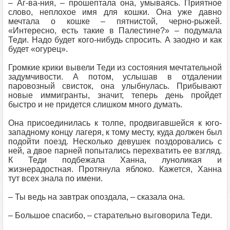
– Аг-ва-ния, – прошептала она, умываясь. Приятное
слово, неплохое имя для кошки. Она уже давно
мечтала о кошке – пятнистой, черно-рыжей.
«Интересно, есть такие в Палестине?» – подумала
Теди. Надо будет кого-нибудь спросить. А заодно и как
будет «огурец».
Громкие крики вывели Теди из состояния мечтательной
задумчивости. А потом, услышав в отдалении
паровозный свисток, она улыбнулась. Прибывают
новые иммигранты, значит, теперь день пройдет
быстро и не придется слишком много думать.
Она присоединилась к толпе, продвигавшейся к юго-
западному концу лагеря, к тому месту, куда должен был
подойти поезд. Несколько девушек поздоровались с
ней, а двое парней попытались перехватить ее взгляд.
К Теди подбежала Ханна, луноликая и
жизнерадостная. Протянула яблоко. Кажется, Ханна
тут всех знала по имени.
– Ты ведь на завтрак опоздала, – сказала она.
– Большое спасибо, – старательно выговорила Теди.