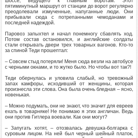
шоссе, ведущего к главным воротам. Этот
пятиминутный маршрут от станции до ворот регулярно
преодолевали измученные, напуганные люди. Они
прибывали сюда с потрепанными чемоданами и
последней надеждой.
Паровоз запыхтел и начал понемногу сбавлять ход.
Потом состав остановился, и английские солдаты
стали открывать двери трех товарных вагонов. Кто-то
за спиной Теди прошептал:
– Совсем стыд потеряли! Меня сюда везли на автобусе
с черными окнами, и то жутко было. Но чтобы вот так?!
Теди обернулась и уловила слабый, но тревожный
запах камфоры, исходивший от женщины, которая
произнесла эти слова. Она была очень бледная – ясно,
новенькая.
– Можно подумать, они не знают, что значит для евреев
ехать в товарняке! Не понимаю я этих англичан. Ведь
они против Гитлера воевали. Как они могут?
– Запугать хотят, – отозвалась девушка-болгарка с
суровым лицом. На ней был черный шейный платок,