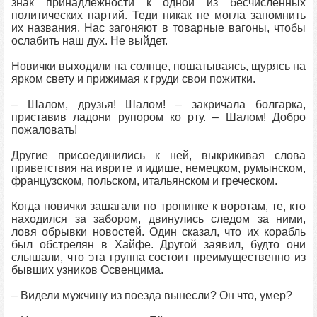
знак принадлежности к одной из бесчисленных
политических партий. Теди никак не могла запомнить
их названия. Нас загоняют в товарные вагоны, чтобы
ослабить наш дух. Не выйдет.
Новички выходили на солнце, пошатываясь, щурясь на
ярком свету и прижимая к груди свои пожитки.
– Шалом, друзья! Шалом! – закричала болгарка,
приставив ладони рупором ко рту. – Шалом! Добро
пожаловать!
Другие присоединились к ней, выкрикивая слова
приветствия на иврите и идише, немецком, румынском,
французском, польском, итальянском и греческом.
Когда новички зашагали по тропинке к воротам, те, кто
находился за забором, двинулись следом за ними,
ловя обрывки новостей. Один сказал, что их корабль
был обстрелян в Хайфе. Другой заявил, будто они
слышали, что эта группа состоит преимущественно из
бывших узников Освенцима.
– Видели мужчину из поезда вынесли? Он что, умер?