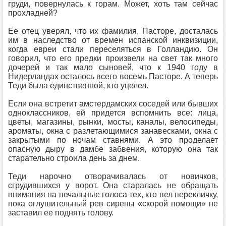
груди, повернулась к горам. Может, хоть там сейчас
прохладней?
Ее отец уверял, что их фамилия, Пасторе, досталась
им в наследство от времен испанской инквизиции,
когда евреи стали переселяться в Голландию. Он
говорил, что его предки произвели на свет так много
дочерей и так мало сыновей, что к 1940 году в
Нидерландах осталось всего восемь Пасторе. А теперь
Теди была единственной, кто уцелел.
Если она встретит амстердамских соседей или бывших
одноклассников, ей придется вспомнить все: лица,
цветы, магазины, рынки, мосты, каналы, велосипеды,
ароматы, окна с разлетающимися занавесками, окна с
закрытыми по ночам ставнями. А это проделает
опасную дыру в дамбе забвения, которую она так
старательно строила день за днем.
Теди нарочно отворачивалась от новичков,
сгрудившихся у ворот. Она старалась не обращать
внимания на печальные голоса тех, кто вел перекличку,
пока оглушительный рев сирены «скорой помощи» не
заставил ее поднять голову.