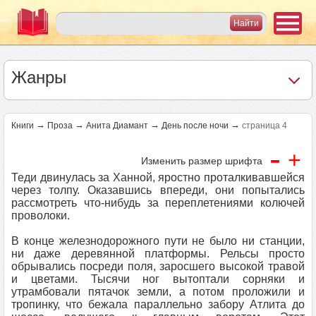
Жанры
→
→
→
→
Книги
Проза
Анита Диамант
День после ночи
страница 4
-
+
Изменить размер шрифта
Теди двинулась за Ханной, яростно проталкивавшейся
через толпу. Оказавшись впереди, они попытались
рассмотреть что-нибудь за переплетениями колючей
проволоки.
В конце железнодорожного пути не было ни станции,
ни даже деревянной платформы. Рельсы просто
обрывались посреди поля, заросшего высокой травой
и цветами. Тысячи ног вытоптали сорняки и
утрамбовали пятачок земли, а потом проложили и
тропинку, что бежала параллельно забору Атлита до