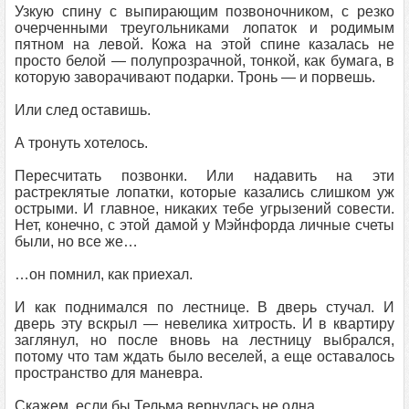
Узкую спину с выпирающим позвоночником, с резко
очерченными треугольниками лопаток и родимым
пятном на левой. Кожа на этой спине казалась не
просто белой — полупрозрачной, тонкой, как бумага, в
которую заворачивают подарки. Тронь — и порвешь.
Или след оставишь.
А тронуть хотелось.
Пересчитать позвонки. Или надавить на эти
растреклятые лопатки, которые казались слишком уж
острыми. И главное, никаких тебе угрызений совести.
Нет, конечно, с этой дамой у Мэйнфорда личные счеты
были, но все же…
…он помнил, как приехал.
И как поднимался по лестнице. В дверь стучал. И
дверь эту вскрыл — невелика хитрость. И в квартиру
заглянул, но после вновь на лестницу выбрался,
потому что там ждать было веселей, а еще оставалось
пространство для маневра.
Скажем, если бы Тельма вернулась не одна.