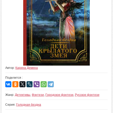
Автор:
Карина Демина
Поделится :
Жанр:
Детективы
,
Фэнтези
,
Городское фэнтези
,
Русское фэнтези
Серия:
Голодная бездна