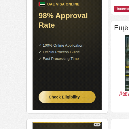
Написат
Ещё 
Деву