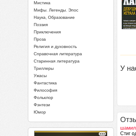
Мистика
Мифы. Легенды. Эпос
Наука, Образование
Поэзия
Приключения
Проза
Религия и духовность
Справочная литература
Старинная литература
У на
Триллеры
Ужасы
Фантастика
Философия
Фольклор
Фэнтези
Юмор
Отзы
шамил
Стиг о