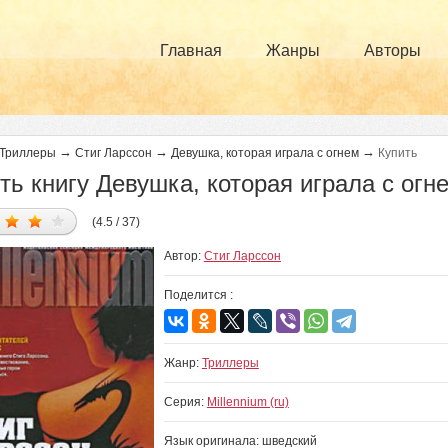
Главная
Жанры
Авторы
→
→
→
Триллеры
Стиг Ларссон
Девушка, которая играла с огнем
Купить
ть книгу Девушка, которая играла с огн
(4.5 / 37)
Автор:
Стиг Ларссон
Поделится :
Жанр:
Триллеры
Серия:
Millennium (ru)
Язык оригинала: шведский