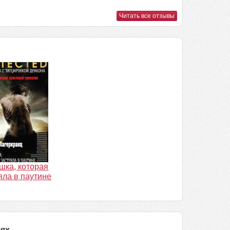
Читать все отзывы
шка, которая
яла в паутине
тях