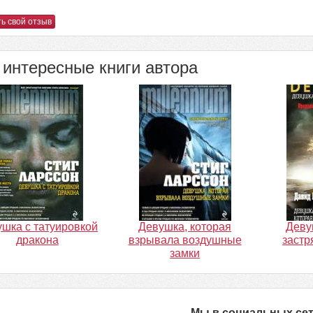
ь свой отзыв
интересные книги автора
шка с татуировкой
Девушка, которая
Деву
дракона
взрывала воздушные
застр
замки
Мы в социальных се