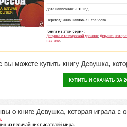
Дата написания: 2010 год
Перевод: Инна Павловна Стреблова
Книги из этой серии:
Девушка с татуировкой дракона
;
Девушка, котор
паутине
;
с вы можете купить книгу Девушка, кото
КУПИТЬ И СКАЧАТЬ ЗА 26
вы о книге Девушка, которая играла с о
ь
дин из величайших писателей мира.