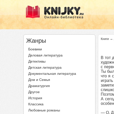
→
Жанры
Книги
Боевики
Деловая литература
В тот 
Детективы
художн
с перв
Детская литература
Ты был
Документальная литература
что я 
Дом и Семья
играть
замети
Драматургия
слишко
Другое
Поэтом
История
А сего
особен
Классика
Любовные романы
— О, Д