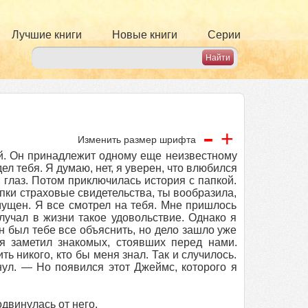
Лучшие книги
Новые книги
Серии
-
+
Изменить размер шрифта
щей. Он принадлежит одному еще неизвестному
ел тебя. Я думаю, нет, я уверен, что влюбился
я глаз. Потом приключилась история с папкой.
пки страховые свидетельства, ты вообразила,
смущен. Я все смотрел на тебя. Мне пришлось
лучал в жизни такое удовольствие. Однако я
ен был тебе все объяснить, но дело зашло уже
я заметил знакомых, стоявших перед нами.
ть никого, кто бы меня знал. Так и случилось.
нул. — Но появился этот Джеймс, которого я
двинулась от него.