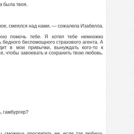
а была твоя.
ное, смеялся над нами, — сожалела Изабелла.
но помочь тебе. Я хотел тебе немножко
ь бедного беспомощного страхового агента. А
ит в мои привычки, вынуждать кого-то к
все, чтобы завоевать и сохранить твою любовь.
, гамбургер?
 ты сможешь просветить ее, если так любишь