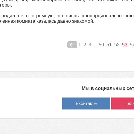
геры.
оводил ее в огромную, но очень пропорционально офо
ленная комната казалась давно знакомой.
1
2
3
50
51
52
53
5
...
Мы в социальных се
Вконтакте
Ins