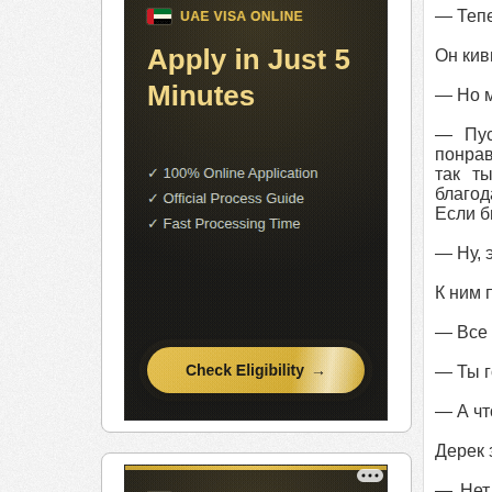
— Тепе
Он кив
— Но м
— Пус
понрав
так т
благод
Если б
— Ну, 
К ним 
— Все 
— Ты г
— А чт
Дерек 
— Нет,