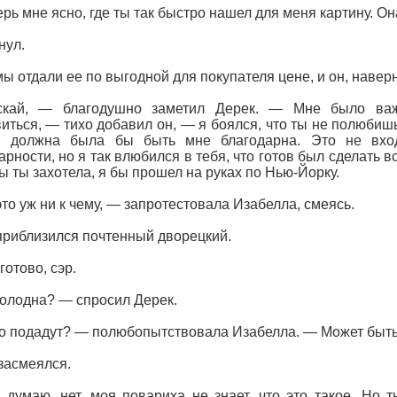
рь мне ясно, где ты так быстро нашел для меня картину. Он
нул.
ы отдали ее по выгодной для покупателя цене, и он, навер
кай, — благодушно заметил Дерек. — Мне было важ
иться, — тихо добавил он, — я боялся, что ты не полюбиш
ы должна была бы быть мне благодарна. Это не вход
арности, но я так влюбился в тебя, что готов был сделать 
ы ты захотела, я бы прошел на руках по Нью-Йорку.
это уж ни к чему, — запротестовала Изабелла, смеясь.
приблизился почтенный дворецкий.
готово, сэр.
олодна? — спросил Дерек.
о подадут? — полюбопытствовала Изабелла. — Может быть
засмеялся.
 думаю, нет, моя повариха не знает, что это такое. Но