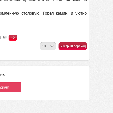
рмленную столовую. Горел камин, и уютно
4
55
Быстрый переход
тях
tagram