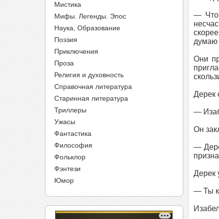
Мистика
— Что 
Мифы. Легенды. Эпос
несчас
Наука, Образование
скорее
Поэзия
думаю 
Приключения
Они пр
Проза
пригла
Религия и духовность
скольз
Справочная литература
Дерек 
Старинная литература
Триллеры
— Изаб
Ужасы
Он зак
Фантастика
Философия
— Дере
призна
Фольклор
Фэнтези
Дерек 
Юмор
— Ты к
Изабел