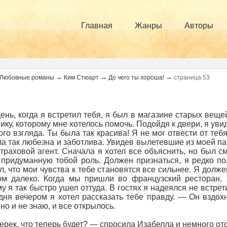
Главная
Жанры
Авторы
→
→
→
Любовные романы
Ким Стюарт
До чего ты хороша!
страница 53
день, когда я встретил тебя, я был в магазине старых ве
ику, которому мне хотелось помочь. Подойдя к двери, я увид
ого взгляда. Ты была так красива! Я не мог отвести от теб
а так любезна и заботлива. Увидев вылетевшие из моей па
страховой агент. Сначала я хотел все объяснить, но был 
 придуманную тобой роль. Должен признаться, я редко по
л, что мои чувства к тебе становятся все сильнее. Я долж
м далеко. Когда мы пришли во французский ресторан, 
у я так быстро ушел оттуда. В гостях я надеялся не встрети
дня вечером я хотел рассказать тебе правду. — Он вздох
но и не знаю, и все открылось.
ерек, что теперь будет? — спросила Изабелла и немного ото