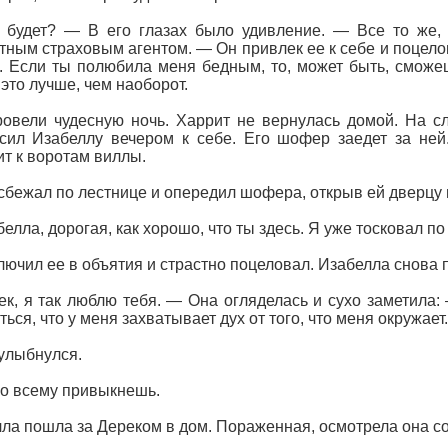
будет? — В его глазах было удивление. — Все то же, 
тным страховым агентом. — Он привлек ее к себе и поцело
. Если ты полюбила меня бедным, то, может быть, смож
это лучше, чем наоборот.
овели чудесную ночь. Харрит не вернулась домой. На с
сил Изабеллу вечером к себе. Его шофер заедет за ней
ит к воротам виллы.
сбежал по лестнице и опередил шофера, открыв ей дверцу
елла, дорогая, как хорошо, что ты здесь. Я уже тосковал по 
лючил ее в объятия и страстно поцеловал. Изабелла снова
к, я так люблю тебя. — Она огляделась и сухо заметила:
ться, что у меня захватывает дух от того, что меня окружает.
улыбнулся.
о всему привыкнешь.
ла пошла за Дереком в дом. Пораженная, осмотрела она со