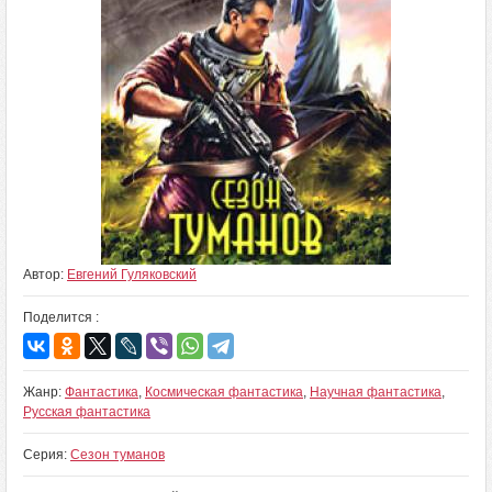
Автор:
Евгений Гуляковский
Поделится :
Жанр:
Фантастика
,
Космическая фантастика
,
Научная фантастика
,
Русская фантастика
Серия:
Сезон туманов