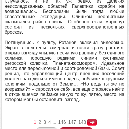
Случалось, и не так уж редко, из далеких
неисследованных областей Галактики корабли не
возвращались. Бесполезны были тогда любые
спасательные экспедиции. Слишком необъятным
оказывался район поиска. Особенно если маршрут
состоял из нескольких сверхпространственных
бросков.
Потянувшись к пульту, Ротанов включил видеоокно.
Экран в полстены замерцал и почти сразу растаял,
открыв взгляду унылую песчаную равнину, без единого
холмика, поросшую редкими синими кустиками
регосской колючки. Планета-космодром. Идеальное
место для пересылочной и сортировочной базы. Совет
решил, что управляющий центр внешних поселений
должен находиться именно здесь, поближе к крупным
колониям, подальше от Земли… «Но ведь ты же не
возражал?» – спросил он себя, все еще стараясь найти
в открывшемся пейзаже некую точку, пятно, место, на
котором мог бы остановить взгляд.
1
2
3
4
146
147
148
...