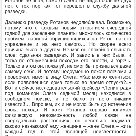
Ротанов не знал; самого Олега не видел больше двух
лет, с тех пор как тот перешел в службу дальней
разведки.
Дальнюю разведку Ротанов недолюбливал. Возможно,
потому, что с каждым новым открытием очередной
годной для заселения планеты множилось количество
проблем, лавиной обрушивавшихся на Регос, на его
управление и на него самого… Но скорее всего
причина была в другом. Не мог он спокойно слышать
слов: «дальняя разведка». И зависть в них была, и
тоска по отшумевшим походам его юности, и горечь.
Только в этом он, пожалуй, не смог бы признаться даже
самому себе. И потому недоуменно пожал плечами и
проворчал, имея в виду Олега: «Как можно жениться,
если появляешься дома только во время отпуска?..»
Вот и сейчас исследовательский крейсер «Ленинград»
под командой Олега седьмой месяц находился в
свободном поиске, и не было от него никаких
известий… Впрочем, их и не могло быть до истечения
срока похода. И хотя Ротанов хорошо понимал
физическую невозможность любой связи на
сверхдальних расстояниях, он невольно подумал:
каково незнакомой ему женщине – жене Олега – жить
каждый год в этой звенящей неизвестности…