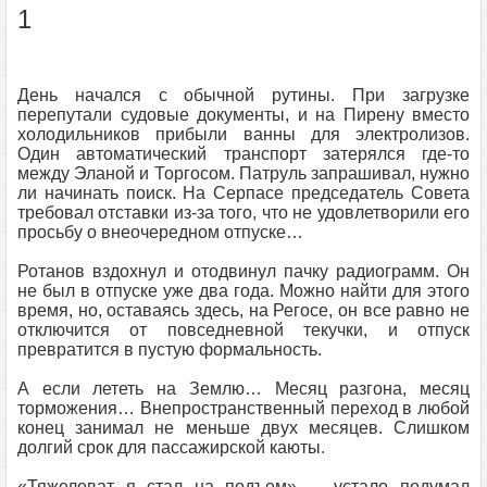
1
День начался с обычной рутины. При загрузке
перепутали судовые документы, и на Пирену вместо
холодильников прибыли ванны для электролизов.
Один автоматический транспорт затерялся где-то
между Эланой и Торгосом. Патруль запрашивал, нужно
ли начинать поиск. На Серпасе председатель Совета
требовал отставки из-за того, что не удовлетворили его
просьбу о внеочередном отпуске…
Ротанов вздохнул и отодвинул пачку радиограмм. Он
не был в отпуске уже два года. Можно найти для этого
время, но, оставаясь здесь, на Регосе, он все равно не
отключится от повседневной текучки, и отпуск
превратится в пустую формальность.
А если лететь на Землю… Месяц разгона, месяц
торможения… Внепространственный переход в любой
конец занимал не меньше двух месяцев. Слишком
долгий срок для пассажирской каюты.
«Тяжеловат я стал на подъем», – устало подумал