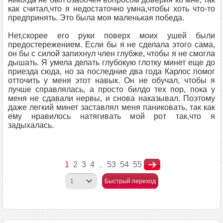
как считал,что я недостаточно умна,чтобы хоть что-то
предпринять. Это была моя маленькая победа.
Нет,скорее его руки поверх моих ушей были
предостережением. Если бы я не сделала этого сама,
он бы с силой запихнул член глубже, чтобы я не смогла
дышать. Я умела делать глубокую глотку минет еще до
приезда сюда, но за последние два года Карлос помог
отточить у меня этот навык. Он не обучал, чтобы я
лучше справлялась, а просто билдо тех пор, пока у
меня не сдавали нервы, и снова наказывал. Поэтому
даже легкий минет заставлял меня паниковать, так как
ему нравилось натягивать мой рот так,что я
задыхалась.
1
2
3
4
53
54
55
...
Быстрый переход