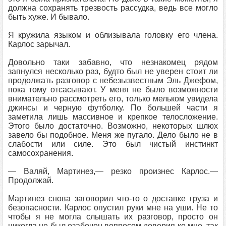
должна сохранять трезвость рассудка, ведь все могло
быть хуже. И бывало.
Я кружила языком и облизывала головку его члена.
Карлос зарычал.
Довольно таки забавно, что незнакомец рядом
запнулся несколько раз, будто был не уверен стоит ли
продолжать разговор с небезызвестным Эль Джефом,
пока тому отсасывают. У меня не было возможности
внимательно рассмотреть его, только мельком увидела
джинсы и черную футболку. По большей части я
заметила лишь массивное и крепкое телосложение.
Этого было достаточно. Возможно, некоторых шлюх
завело бы подобное. Меня же пугало. Дело было не в
слабости или силе. Это был чистый инстинкт
самосохранения.
― Валяй, Мартинез,― резко произнес Карлос.―
Продолжай.
Мартинез снова заговорил что-то о доставке груза и
безопасности. Карлос опустил руки мне на уши. Не то
чтобы я не могла слышать их разговор, просто он
никогда не был озабочен вопросом доверия ко мне, так