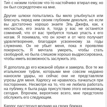
Тип с низким голосом что-то настойчиво втирал ему, но
он был сосредоточен на мне.
Другие шлюхи попытались бы мило улыбнуться или
блеснуть перед ним своим глубоким декольте, но если
вы достаточно хорошо знаете Эль Джефа, как, к
несчастью, его знала я, тогда у вас не останется
сомнений, что от вас требуется только упасть к его
ногам. Я понимала, что он хочет и от чего получает
удовлетворение, благодаря усвоенному за годы
служению. Он не убьет меня, пока я проявляю
покорность. Я мечтала умереть, чтобы стать
свободной, но была слишком хорошо выдрессирована,
чтобы иметь возможность заслужить это.
Я доползла до его кожаной обуви и замерла. Все те же
итальянские туфли, которыми мне совсем недавно
наносили удары, но сейчас они не представляли
угрозы для меня. Карлосу не нравилось пачкаться при
посторонних. Несмотря на то, что не любила работать
на публику, я была рада присутствию этого незнакомца
сегодня. Впрочем, вероятнее всего, мне предстояло
обслужить его следующим.
Карлос расстегнул молнию на своих брюках.