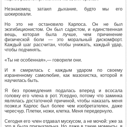
Незнакомец затаил дыхание, будто мы его
шокировали.
Но это не остановило Карлоса. Он не был
экзгибиционистом. Он был садистом, и единственная
вещь, которая была лучше, чем причинение
физической боли ― это моральный дискомфорт.
Каждый шаг рассчитан, чтобы унижать, каждый удар,
чтобы подчинять.
«Ты не особенная»,― говорили они.
И я смирилась с каждым ударом по своему
израненному самолюбие, как мазохистка, которой я
научилась быть.
Я без промедления подалась вперед и всосала
головку его члена в рот. Усердно, потому что заминка
являлась достаточной причиной, чтобы наказать меня
позже,и Карлос был более чем изобретателен, даже
чересчур. Плетки, ножи, клетка. Меня передернуло.
Сегодня его член отдавал мускусом, а не мочой: уже за
это я была признательна. Но даже в такие моменты, я