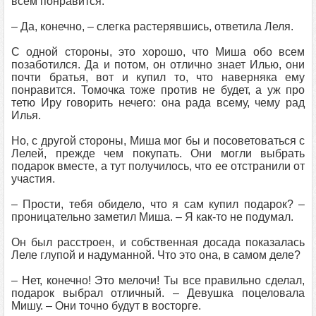
всем понравится.
– Да, конечно, – слегка растерявшись, ответила Леля.
С одной стороны, это хорошо, что Миша обо всем
позаботился. Да и потом, он отлично знает Илью, они
почти братья, вот и купил то, что наверняка ему
понравится. Томочка тоже против не будет, а уж про
тетю Иру говорить нечего: она рада всему, чему рад
Илья.
Но, с другой стороны, Миша мог бы и посоветоваться с
Лелей, прежде чем покупать. Они могли выбрать
подарок вместе, а тут получилось, что ее отстранили от
участия.
– Прости, тебя обидело, что я сам купил подарок? –
проницательно заметил Миша. – Я как-то не подумал.
Он был расстроен, и собственная досада показалась
Леле глупой и надуманной. Что это она, в самом деле?
– Нет, конечно! Это мелочи! Ты все правильно сделал,
подарок выбрал отличный. – Девушка поцеловала
Мишу. – Они точно будут в восторге.