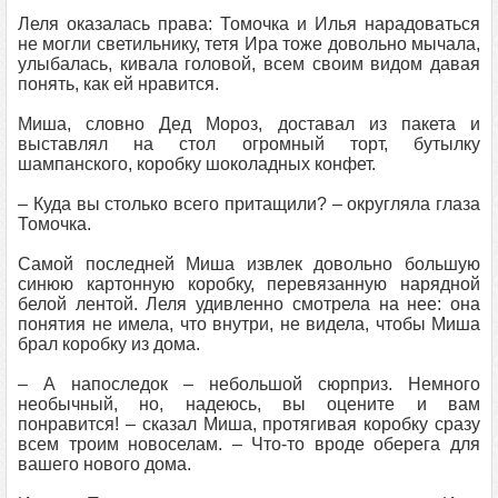
Леля оказалась права: Томочка и Илья нарадоваться
не могли светильнику, тетя Ира тоже довольно мычала,
улыбалась, кивала головой, всем своим видом давая
понять, как ей нравится.
Миша, словно Дед Мороз, доставал из пакета и
выставлял на стол огромный торт, бутылку
шампанского, коробку шоколадных конфет.
– Куда вы столько всего притащили? – округляла глаза
Томочка.
Самой последней Миша извлек довольно большую
синюю картонную коробку, перевязанную нарядной
белой лентой. Леля удивленно смотрела на нее: она
понятия не имела, что внутри, не видела, чтобы Миша
брал коробку из дома.
– А напоследок – небольшой сюрприз. Немного
необычный, но, надеюсь, вы оцените и вам
понравится! – сказал Миша, протягивая коробку сразу
всем троим новоселам. – Что-то вроде оберега для
вашего нового дома.