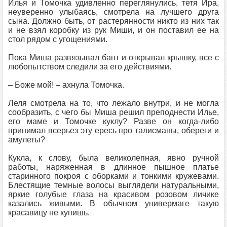
Илья и Томочка удивленно переглянулись, тетя Ира,
неуверенно улыбаясь, смотрела на лучшего друга
сына. Должно быть, от растерянности никто из них так
и не взял коробку из рук Миши, и он поставил ее на
стол рядом с угощениями.
Пока Миша развязывал бант и открывал крышку, все с
любопытством следили за его действиями.
– Боже мой! – ахнула Томочка.
Леля смотрела на то, что лежало внутри, и не могла
сообразить, с чего бы Миша решил преподнести Илье,
его маме и Томочке куклу? Разве он когда-либо
принимал всерьез эту ересь про талисманы, обереги и
амулеты?
Кукла, к слову, была великолепная, явно ручной
работы, наряженная в длинное пышное платье
старинного покроя с оборками и тонкими кружевами.
Блестящие темные волосы выглядели натуральными,
яркие голубые глаза на красивом розовом личике
казались живыми. В обычном универмаге такую
красавицу не купишь.