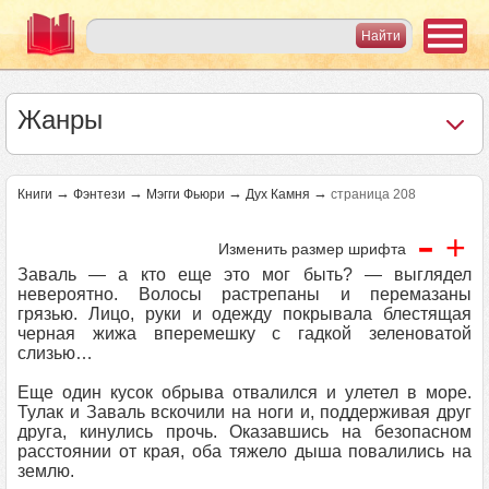
Жанры
→
→
→
→
Книги
Фэнтези
Мэгги Фьюри
Дух Камня
страница 208
-
+
Изменить размер шрифта
Заваль — а кто еще это мог быть? — выглядел
невероятно. Волосы растрепаны и перемазаны
грязью. Лицо, руки и одежду покрывала блестящая
черная жижа вперемешку с гадкой зеленоватой
слизью…
Еще один кусок обрыва отвалился и улетел в море.
Тулак и Заваль вскочили на ноги и, поддерживая друг
друга, кинулись прочь. Оказавшись на безопасном
расстоянии от края, оба тяжело дыша повалились на
землю.