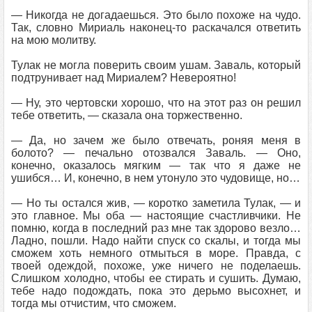
— Никогда не догадаешься. Это было похоже на чудо.
Так, словно Мириаль наконец-то раскачался ответить
на мою молитву.
Тулак не могла поверить своим ушам. Заваль, который
подтрунивает над Мириалем? Невероятно!
— Ну, это чертовски хорошо, что на этот раз он решил
тебе ответить, — сказала она торжественно.
— Да, но зачем же было отвечать, роняя меня в
болото? — печально отозвался Заваль. — Оно,
конечно, оказалось мягким — так что я даже не
ушибся… И, конечно, в нем утонуло это чудовище, но…
— Но ты остался жив, — коротко заметила Тулак, — и
это главное. Мы оба — настоящие счастливчики. Не
помню, когда в последний раз мне так здорово везло…
Ладно, пошли. Надо найти спуск со скалы, и тогда мы
сможем хоть немного отмыться в море. Правда, с
твоей одеждой, похоже, уже ничего не поделаешь.
Слишком холодно, чтобы ее стирать и сушить. Думаю,
тебе надо подождать, пока это дерьмо высохнет, и
тогда мы отчистим, что сможем.