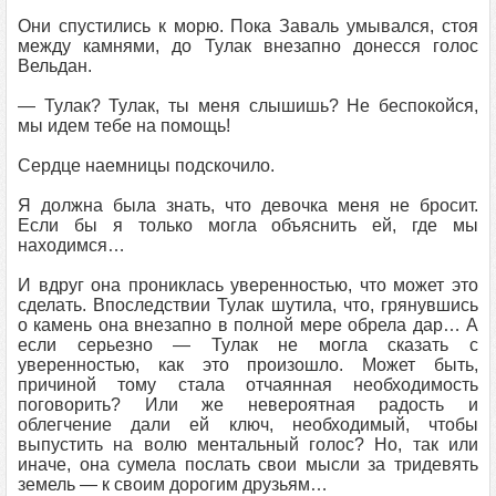
Они спустились к морю. Пока Заваль умывался, стоя
между камнями, до Тулак внезапно донесся голос
Вельдан.
— Тулак? Тулак, ты меня слышишь? Не беспокойся,
мы идем тебе на помощь!
Сердце наемницы подскочило.
Я должна была знать, что девочка меня не бросит.
Если бы я только могла объяснить ей, где мы
находимся…
И вдруг она прониклась уверенностью, что может это
сделать. Впоследствии Тулак шутила, что, грянувшись
о камень она внезапно в полной мере обрела дар… А
если серьезно — Тулак не могла сказать с
уверенностью, как это произошло. Может быть,
причиной тому стала отчаянная необходимость
поговорить? Или же невероятная радость и
облегчение дали ей ключ, необходимый, чтобы
выпустить на волю ментальный голос? Но, так или
иначе, она сумела послать свои мысли за тридевять
земель — к своим дорогим друзьям…