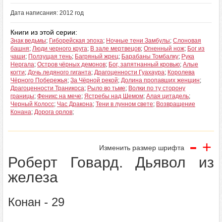
Дата написания: 2012 год
Книги из этой серии:
Знак ведьмы
;
Гиборейская эпоха
;
Ночные тени Замбулы
;
Слоновая
башня
;
Люди черного круга
;
В зале мертвецов
;
Огненный нож
;
Бог из
чаши
;
Ползущая тень
;
Багряный жрец
;
Барабаны Томбалку
;
Рука
Нергала
;
Остров чёрных демонов
;
Бог, запятнанный кровью
;
Алые
когти
;
Дочь ледяного гиганта
;
Драгоценности Гуахаура
;
Королева
Чёрного Побережья
;
За Чёрной рекой
;
Долина пропавших женщин
;
Драгоценности Траникоса
;
Рыло во тьме
;
Волки по ту сторону
границы
;
Феникс на мече
;
Ястребы над Шемом
;
Алая цитадель
;
Черный Колосс
;
Час Дракона
;
Тени в лунном свете
;
Возвращение
Конана
;
Дорога орлов
;
-
+
Изменить размер шрифта
Роберт Говард. Дьявол из
железа
Конан - 29