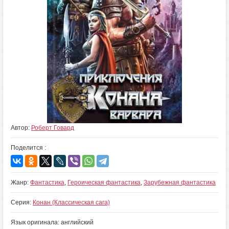
Автор:
Роберт Говард
Поделится :
Жанр:
Фантастика
,
Героическая фантастика
,
Зарубежная фантастика
Серия:
Конан (Классическая сага)
Язык оригинала: английский