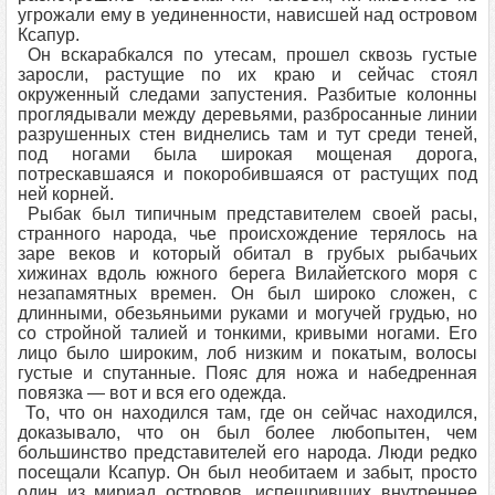
угрожали ему в уединенности, нависшей над островом
Ксапур.
Он вскарабкался по утесам, прошел сквозь густые
заросли, растущие по их краю и сейчас стоял
окруженный следами запустения. Разбитые колонны
проглядывали между деревьями, разбросанные линии
разрушенных стен виднелись там и тут среди теней,
под ногами была широкая мощеная дорога,
потрескавшаяся и покоробившаяся от растущих под
ней корней.
Рыбак был типичным представителем своей расы,
странного народа, чье происхождение терялось на
заре веков и который обитал в грубых рыбачьих
хижинах вдоль южного берега Вилайетского моря с
незапамятных времен. Он был широко сложен, с
длинными, обезьяньими руками и могучей грудью, но
со стройной талией и тонкими, кривыми ногами. Его
лицо было широким, лоб низким и покатым, волосы
густые и спутанные. Пояс для ножа и набедренная
повязка — вот и вся его одежда.
То, что он находился там, где он сейчас находился,
доказывало, что он был более любопытен, чем
большинство представителей его народа. Люди редко
посещали Ксапур. Он был необитаем и забыт, просто
один из мириад островов, испещривших внутреннее