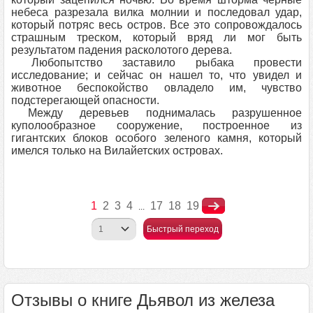
небеса разрезала вилка молнии и последовал удар,
который потряс весь остров. Все это сопровождалось
страшным треском, который вряд ли мог быть
результатом падения расколотого дерева.
Любопытство заставило рыбака провести
исследование; и сейчас он нашел то, что увидел и
животное беспокойство овладело им, чувство
подстерегающей опасности.
Между деревьев поднималась разрушенное
куполообразное сооружение, построенное из
гигантских блоков особого зеленого камня, который
имелся только на Вилайетских островах.
1
2
3
4
17
18
19
...
Быстрый переход
Отзывы о книге Дьявол из железа