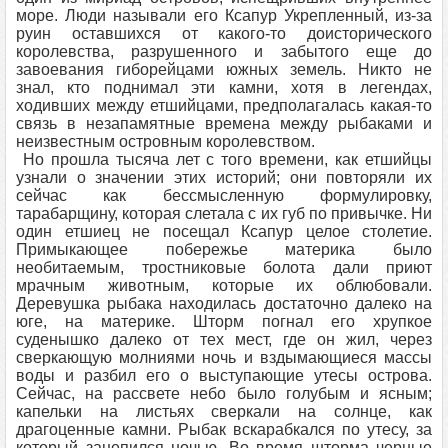
море. Люди называли его Ксапур Укрепленный, из-за
руин оставшихся от какого-то доисторического
королевства, разрушенного и забытого еще до
завоевания гиборейцами южных земель. Никто не
знал, кто поднимал эти камни, хотя в легендах,
ходивших между етшийцами, предполагалась какая-то
связь в незапамятные времена между рыбаками и
неизвестным островным королевством.
Но прошла тысяча лет с того времени, как етшийцы
узнали о значении этих историй; они повторяли их
сейчас как бессмысленную формулировку,
тарабарщину, которая слетала с их губ по привычке. Ни
один етшиец не посещал Ксапур целое столетие.
Примыкающее побережье материка было
необитаемым, тростниковые болота дали приют
мрачным животным, которые их облюбовали.
Деревушка рыбака находилась достаточно далеко на
юге, на материке. Шторм погнал его хрупкое
суденышко далеко от тех мест, где он жил, через
сверкающую молниями ночь и вздымающиеся массы
воды и разбил его о выступающие утесы острова.
Сейчас, на рассвете небо было голубым и ясным;
капельки на листьях сверкали на солнце, как
драгоценные камни. Рыбак вскарабкался по утесу, за
который зацепился ночью. Во время шторма черные