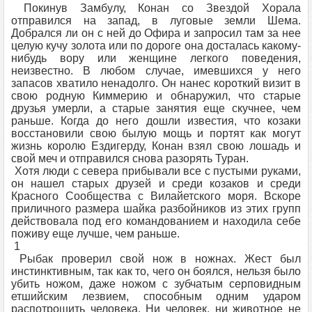
Покинув Замбулу, Конан со Звездой Хорала
отправился на запад, в луговые земли Шема.
Добрался ли он с ней до Офира и запросил там за нее
целую кучу золота или по дороге она досталась какому-
нибудь вору или женщине легкого поведения,
неизвестно. В любом случае, имевшихся у него
запасов хватило ненадолго. Он нанес короткий визит в
свою родную Киммерию и обнаружил, что старые
друзья умерли, а старые занятия еще скучнее, чем
раньше. Когда до него дошли известия, что козаки
восстановили свою былую мощь и портят как могут
жизнь королю Ездигерду, Конан взял свою лошадь и
свой меч и отправился снова разорять Туран.
Хотя люди с севера прибывали все с пустыми руками,
он нашел старых друзей и среди козаков и среди
Красного Сообщества с Вилайетского моря. Вскоре
приличного размера шайка разбойников из этих групп
действовала под его командованием и находила себе
поживу еще лучше, чем раньше.
1
Рыбак проверил свой нож в ножнах. Жест был
инстинктивным, так как то, чего он боялся, нельзя было
убить ножом, даже ножом с зубчатым серповидным
етшийским лезвием, способным одним ударом
распотрошить человека. Ни человек, ни животное не