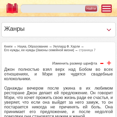
Жанры
→
→
→
Книги
Наука, Образование
Уиллард Ф. Харли
→
Его нужды, ее нужды [Законы семейной жизни]
страница 7
-
+
Изменить размер шрифта
Джон полностью взял верх над Бобом во всех
отношениях, и Мэри уже чудятся свадебные
колокольчики.
Однажды вечером после ужина в их любимом
ресторане Джон делает ей предложение. Он говорит
Мэри, что хочет прожить свою жизнь ради ее счастья, и
уверяет, что если она выйдет за него замуж, то он
постарается никогда не причинять ей боль. Она
принимает его предложение, и после недолгой
помолвки они становятся мужем и женой.