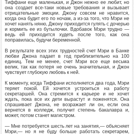
Тиффани еще маленькая, и Джон нежно ее любит, но
она создает все-таки новые требования и вызывает
отрицательные эмоции. Джону совсем не нравится,
когда она будит его по ночам, а из-за того, что Мэри не
хочет нанять няню, Джону приходится гулять с дочерью
и кормить ее из бутылочки. Вдобавок Мэри трудно —
ведь ей приходится худеть после того, как она
поправилась, будучи беременной.
В результате всех этих трудностей счет Мэри в Банке
любви Джона падает в год приблизительно на 100
единиц. Тем не менее, счет Мэри все еще весьма
велик, так как потеря не очень значительная, и Джон
чувствует глубокую любовь к ней.
К моменту, когда Тиффани исполняется два года, Мэри
теряет покой. Ей хочется устроиться на работу
секретаршей. Она стремится к карьере и не хочет
ждать, пока все их дети вырастут и поженятся. Она
спрашивает Джона, не возражает ли он, если она
вернется в колледж, получит степень бакалавра и,
может, потом станет магистром.
— Мне потребуется шесть лет на занятия,— объясняет
Мэри,— но я не буду больше работать секретарем,