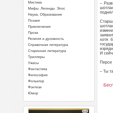
Мистика
– Разв
шотлан
Мифы. Легенды. Эпос
поднял
Наука, Образование
Поэзия
Старша
шотла
Приключения
измени
Проза
заявил
Религия и духовность
хотя 
госуда
Справочная литература
изрядн
Старинная литература
И сейч
Триллеры
Перси 
Ужасы
Фантастика
– Ты т
Философия
Фольклор
Бесп
Фэнтези
Юмор