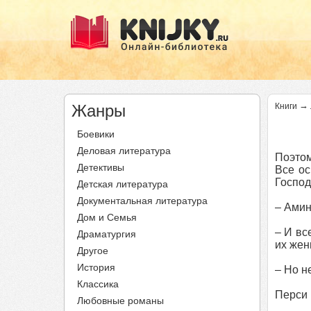
→
Жанры
Книги
Боевики
Деловая литература
Поэтом
Детективы
Все ос
Господ
Детская литература
Документальная литература
– Амин
Дом и Семья
– И вс
Драматургия
их жен
Другое
История
– Но н
Классика
Перси 
Любовные романы