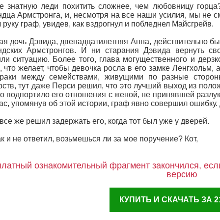
е знатную леди похитить сложнее, чем любовницу горца
дца Армстронга, и, несмотря на все наши усилия, мы не см
 руку граф, увидев, как вздрогнул и побледнел Майсгрейв.
я дочь Дэвида, двенадцатилетняя Анна, действительно бы
ндских Армстронгов. И ни старания Дэвида вернуть св
ли ситуацию. Более того, глава могущественного и дерзко
, что желает, чтобы девочка росла в его замке Ленгхольм,
браки между семействами, живущими по разные сторон
рств, тут даже Перси решил, что это лучший выход из поло
о подпортило его отношения с женой, не принявшей разлуку
ас, упомянув об этой истории, граф явно совершил ошибку. 
все же решил задержать его, когда тот был уже у дверей.
ак и не ответил, возьмешься ли за мое поручение? Кот,
латный ознакомительный фрагмент закончился, если
версию
КУПИТЬ И СКАЧАТЬ ЗА 21