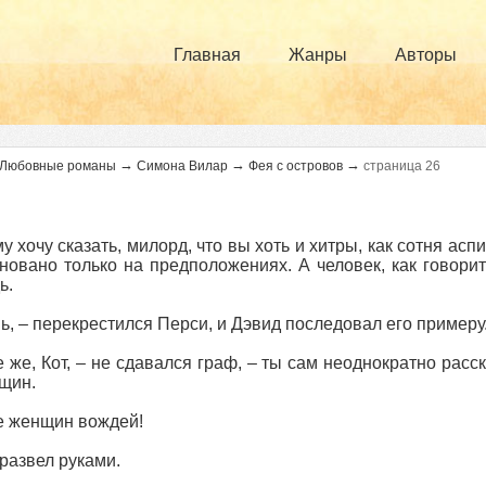
Главная
Жанры
Авторы
→
→
→
Любовные романы
Симона Вилар
Фея с островов
страница 26
у хочу сказать, милорд, что вы хоть и хитры, как сотня ас
новано только на предположениях. А человек, как говорит
ь.
ь, – перекрестился Перси, и Дэвид последовал его примеру
е же, Кот, – не сдавался граф, – ты сам неоднократно расс
щин.
е женщин вождей!
развел руками.