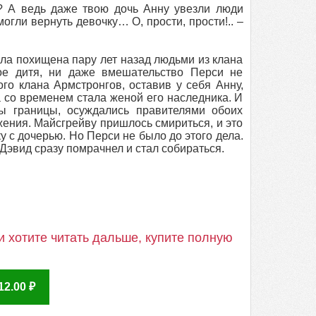
? А ведь даже твою дочь Анну увезли люди
огли вернуть девочку… О, прости, прости!.. –
ла похищена пару лет назад людьми из клана
ое дитя, ни даже вмешательство Перси не
го клана Армстронгов, оставив у себя Анну,
 а со временем стала женой его наследника. И
ы границы, осуждались правителями обоих
жения. Майсгрейву пришлось смириться, и это
 с дочерью. Но Перси не было до этого дела.
Дэвид сразу помрачнел и стал собираться.
 хотите читать дальше, купите полную
2.00 ₽