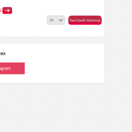
6
Быстрый переход
тях
tagram